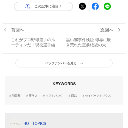
この記事に注目！
前回へ
次回へ
これがプロ野球選手のル
黒い霧事件検証 球界に吹
ーティンだ！現役選手編
き荒れた空前絶後の大事
件
バックナンバーを見る
KEYWORDS
和田毅
岸孝之
ソフトバンク
西武
セイバーメトリクス
HOT TOPICS