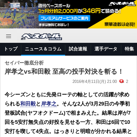
トップ
ニュース＆コラム
試合速報
選手データ
特集
セイバー徹底分析
岸孝之vs和田毅 至高の投手対決を斬る！
2016年4月11日(月) 21:00
2
今シーズンともに先発ローテの軸としての活躍が求め
られる
和田毅
と
岸孝之
。そんな2人が3月29日の今季初
登板試合(ヤフオクドーム)で相まみえた。結果は岸が7
回を5安打無失点の好投を見せる一方、和田は6回で10
安打を喫して4失点。はっきりと明暗が分かれる結果と