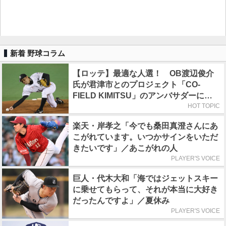
新着 野球コラム
【ロッテ】最適な人選！ OB渡辺俊介
氏が君津市とのプロジェクト「CO-
FIELD KIMITSU」のアンバサダーに就
任
HOT TOPIC
楽天・岸孝之「今でも桑田真澄さんにあ
こがれています。いつかサインをいただ
きたいです」／あこがれの人
PLAYER'S VOICE
巨人・代木大和「海ではジェットスキー
に乗せてもらって、それが本当に大好き
だったんですよ」／夏休み
PLAYER'S VOICE