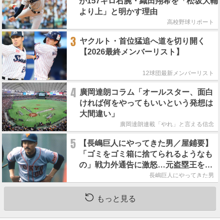
が157キロ右腕・織田翔希を「松坂大輔
より上」と明かす理由
高校野球リポート
3
ヤクルト・首位猛追へ道を切り開く
【2026最終メンバーリスト】
12球団最新メンバーリスト
4
廣岡達朗コラム「オールスター、面白
ければ何をやってもいいという発想は
大間違い」
廣岡達朗連載「やれ」と言える信念
5
【長嶋巨人にやってきた男／屋鋪要】
「ゴミをゴミ箱に捨てられるようなも
の」戦力外通告に激怒…元盗塁王を救
った長嶋茂雄の一本の電話
長嶋巨人にやってきた男
もっと見る