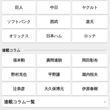
巨人
中日
ヤクルト
ソフト
バンク
西武
楽天
オリックス
日本ハム
ロッテ
連載コラム
張本勲
廣岡達朗
岡田彰布
野村克也
平野謙
堀内恒夫
辻恭彦
大久保博元
伊原春樹
連載コラム一覧