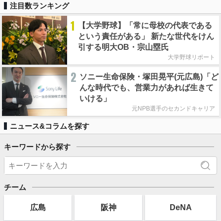
注目数ランキング
1
【大学野球】「常に母校の代表である
という責任がある」 新たな世代をけん
引する明大OB・宗山塁氏
大学野球リポート
2
ソニー生命保険・塚田晃平(元広島)「ど
んな時代でも、営業力があれば生きて
いける」
元NPB選手のセカンドキャリア
ニュース&コラムを探す
キーワードから探す
チーム
広島
阪神
DeNA