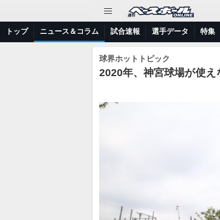
トップ
ニュース＆コラム
試合速報
選手データ
特集
球界ホットトピック
2020年、神宮球場が使