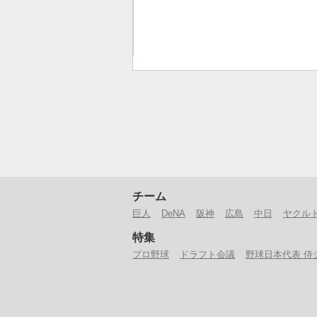
チーム
巨人
DeNA
阪神
広島
中日
ヤクル
特集
プロ野球
ドラフト会議
野球日本代表 侍