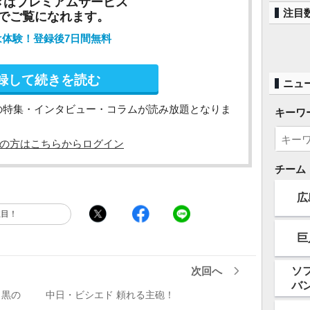
きはプレミアムサービス
注目
でご覧になれます。
は体験！登録後7日間無料
録して続きを読む
ニュ
の特集・インタビュー・コラムが読み放題となりま
キーワ
の方はこちらからログイン
チーム
広
注目！
巨
ソ
次回へ
バ
目黒の
中日・ビシエド 頼れる主砲！