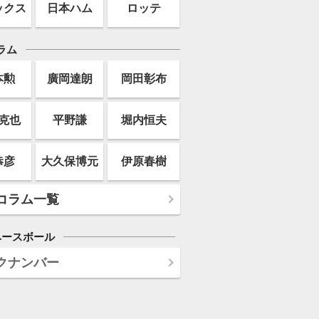
ックス
日本ハム
ロッテ
ラム
本勲
廣岡達朗
岡田彰布
克也
平野謙
堀内恒夫
恭彦
大久保博元
伊原春樹
コラム一覧
ベースボール
クナンバー