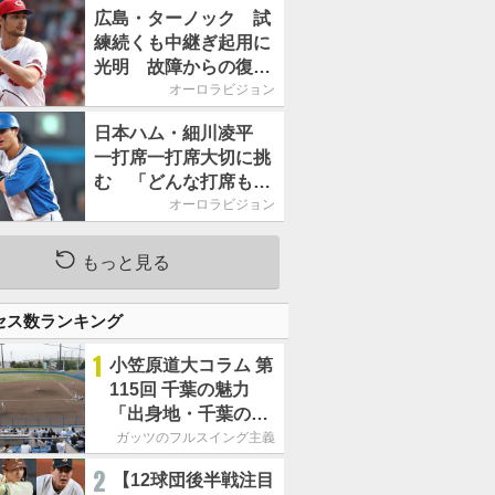
2026」、11月23日開
広島・ターノック 試
催
練続くも中継ぎ起用に
光明 故障からの復帰
期す／助っ人前半戦通
オーロラビジョン
信簿
日本ハム・細川凌平
一打席一打席大切に挑
む 「どんな打席も何
か意味のある打席にし
オーロラビジョン
たい」／後半戦に息巻
く！
もっと見る
セス数ランキング
1
小笠原道大コラム 第
115回 千葉の魅力
「出身地・千葉の話
の続き。昔から野球
ガッツのフルスイング主義
熱の高い土地柄で
2
【12球団後半戦注目
す」