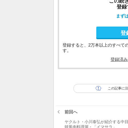
この続
登録
まず
登
登録すると、2万本以上のすべて
す。
登録済み
この記事に
前回へ
ヤクルト・小川泰弘が紹介する中
韓風肉料理屋・「イマサラ」