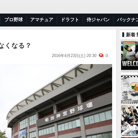
プロ野球
アマチュア
ドラフト
侍ジャパン
バックナ
新着
えなくなる？
2016年4月23日(土) 20:30
0