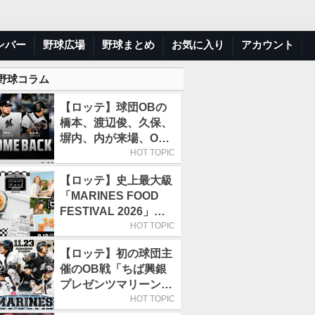
ンバー
野球広場
野球まとめ
お気に入り
アカウント
 野球コラム
【ロッテ】球団OBの
橋本、渡辺俊、久保、
塀内、内が来場、OB
解説も／9月22日開催
HOT TOPIC
の「TEAM26デー」
【ロッテ】史上最大級
「MARINES FOOD
FESTIVAL 2026」第4
弾「KOREAN
HOT TOPIC
FOOD」は9月19～22
【ロッテ】初の球団主
日／初日はビール半額
催のOB戦「ちば興銀
デー
プレゼンツマリーンズ
スペシャルゲーム
HOT TOPIC