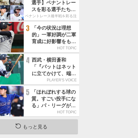
選手】ペナントレー
スを彩る選手たち
ここからが本当の勝
ペナントレース後半戦を彩る注目選手たち
負｜パ・リーグ編
3
「今の状況は理想
的」一軍好調が二軍
育成に好影響をもた
らす西武 象徴は高
HOT TOPIC
卒新人・横田蒼和
4
西武・横田蒼和
「『バットはネット
に立てかけて、端に
置くんだぞ』と栗山
PLAYER'S VOICE
巧さんに教えていた
5
「ほれぼれする球の
だきました」／憧れ
質。すごい投手にな
の人からの金言
る」パ・リーグが驚
いた「中日の左腕」
HOT TOPIC
は
もっと見る