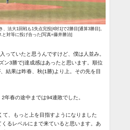
き、法大1回戦も1失点完投[4対1]で2勝目[通算3勝目]。
スと対等に投げ合った[写真=藤井勝治]
入っていたと思うんですけど、僕は人並み。
ーズン3勝で)達成感はあったと思います。順位
が、結果は昨春、秋(1勝)より上。その先を目
2年春の途中までは94連敗でした。
くて、もっと上を目指すようになりました
てくるレベルにまで来ていると思います。あ