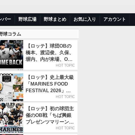
ンバー
野球広場
野球まとめ
お気に入り
アカウント
 野球コラム
【ロッテ】球団OBの
橋本、渡辺俊、久保、
塀内、内が来場、OB
解説も／9月22日開催
HOT TOPIC
の「TEAM26デー」
【ロッテ】史上最大級
「MARINES FOOD
FESTIVAL 2026」第4
弾「KOREAN
HOT TOPIC
FOOD」は9月19～22
【ロッテ】初の球団主
日／初日はビール半額
催のOB戦「ちば興銀
デー
プレゼンツマリーンズ
スペシャルゲーム
HOT TOPIC