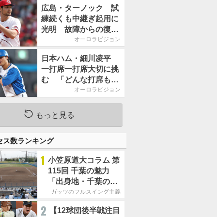
2026」、11月23日開
広島・ターノック 試
催
練続くも中継ぎ起用に
光明 故障からの復帰
期す／助っ人前半戦通
オーロラビジョン
信簿
日本ハム・細川凌平
一打席一打席大切に挑
む 「どんな打席も何
か意味のある打席にし
オーロラビジョン
たい」／後半戦に息巻
く！
もっと見る
セス数ランキング
1
小笠原道大コラム 第
115回 千葉の魅力
「出身地・千葉の話
の続き。昔から野球
ガッツのフルスイング主義
熱の高い土地柄で
2
【12球団後半戦注目
す」