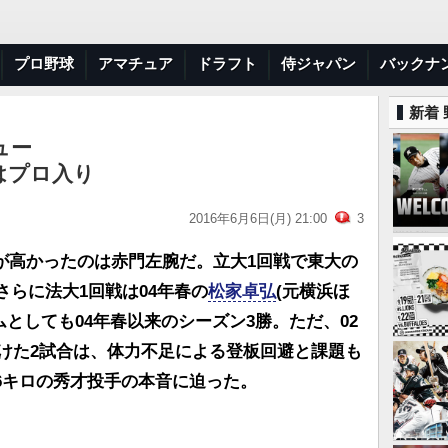
プロ野球
アマチュア
ドラフト
侍ジャパン
バックナ
新着
ュー
はプロ入り
2016年6月6日(月) 21:00
3
が高かったのは赤門左腕だ。立大1回戦で東大の
さらに法大1回戦は04年春の
松家卓弘
(元横浜ほ
ムとしても04年春以来のシーズン3勝。ただ、02
かけた2試合は、体力不足による登板回避と課題も
6キロの秀才投手の本音に迫った。