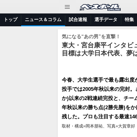
トップ
ニュース＆コラム
試合速報
選手データ
特集
気になる“あの男”を直撃！
東大・宮台康平インタビ
目標は大学日本代表、夢
今春、大学生選手で最も露出度
投手では2005年秋以来の完封。
か)以来の2戦連続完投と、チー
年秋以来の勝ち点(2勝先勝)を
残した。プロも注目する最速14
取材・構成=岡本朋祐、写真=大賀章好