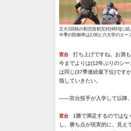
立大1回戦の初完投初完封[4対0]に続
今季の防御率は2.05と六大学のエー
打ち上げですね。お酒も
宮台
今までよりは(12年ぶりのシ
は同じ(37季連続最下位)です
指していきたい。
――宮台投手が入学して以降、
1勝で満足するのではな
宮台
し、勝ち点が現実的に、見え