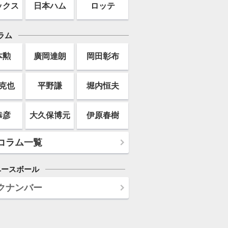
ックス
日本ハム
ロッテ
ラム
本勲
廣岡達朗
岡田彰布
克也
平野謙
堀内恒夫
恭彦
大久保博元
伊原春樹
コラム一覧
ベースボール
クナンバー