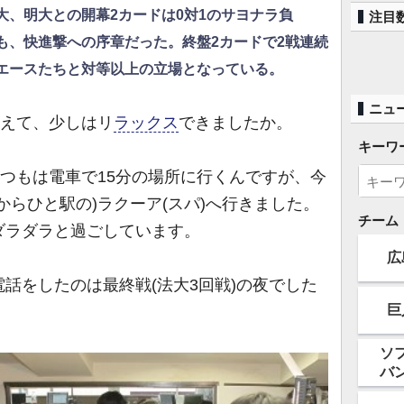
大、明大との開幕2カードは0対1のサヨナラ負
注目
も、快進撃への序章だった。終盤2カードで2戦連続
エースたちと対等以上の立場となっている。
ニュ
終えて、少しはリ
ラックス
できましたか。
キーワ
つもは電車で15分の場所に行くんですが、今
からひと駅の)ラクーア(スパ)へ行きました。
チーム
ダラダラと過ごしています。
広
話をしたのは最終戦(法大3回戦)の夜でした
巨
ソ
バ