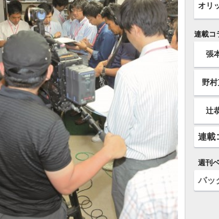
オリ
連載コ
張
野村
辻
連載
週刊
バッ