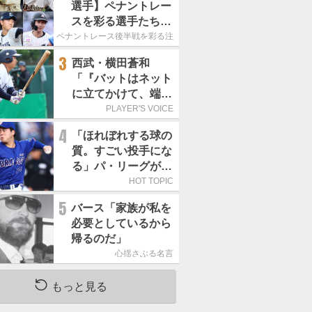
選手】ペナントレー
スを彩る選手たち
ここからが本当の勝
ペナントレース後半戦を彩る注目選手たち
負｜パ・リーグ編
3
西武・横田蒼和
「『バットはネット
に立てかけて、端に
置くんだぞ』と栗山
PLAYER'S VOICE
巧さんに教えていた
4
「ほれぼれする球の
だきました」／憧れ
質。すごい投手にな
の人からの金言
る」パ・リーグが驚
いた「中日の左腕」
HOT TOPIC
は
5
バース「家族が私を
必要としているから
帰るのだ」
心揺さぶる名言
もっと見る