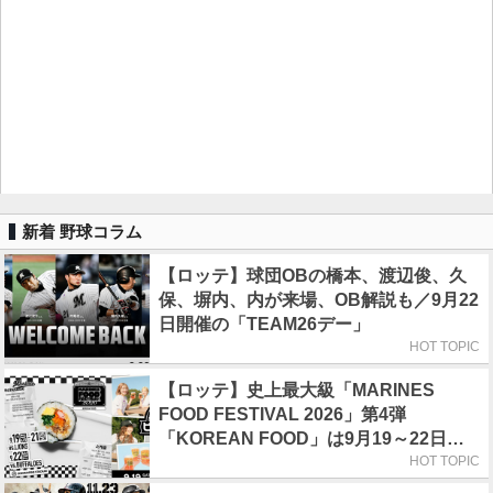
新着 野球コラム
【ロッテ】球団OBの橋本、渡辺俊、久
保、塀内、内が来場、OB解説も／9月22
日開催の「TEAM26デー」
HOT TOPIC
【ロッテ】史上最大級「MARINES
FOOD FESTIVAL 2026」第4弾
「KOREAN FOOD」は9月19～22日／
初日はビール半額デー
HOT TOPIC