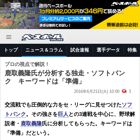
トップ
ニュース＆コラム
試合速報
選手データ
特集
プロの視点で解説！
鹿取義隆氏が分析する独走・ソフトバン
ク キーワードは「準備」
2016年6月21日(火) 10:00
3
交流戦でも圧倒的な力をセ・リーグに見せつけた
ソフ
トバンク
。その強さを
巨人
との3連戦を中心に、野球解
説者・
鹿取義隆
氏に分析してもらった。キーワードは
「準備」だという。