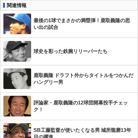
関連情報
最後の1球でまさかの満塁弾！鹿取義隆の思
い出の試合
球史を彩った鉄腕リリーバーたち
鹿取義隆 ドラフト外からタイトルをつかんだ
ハングリー男
評論家・鹿取義隆の12球団開幕投手チェッ
ク！
SB工藤監督が使いたくなる男 城所龍磨13年
目の躍進