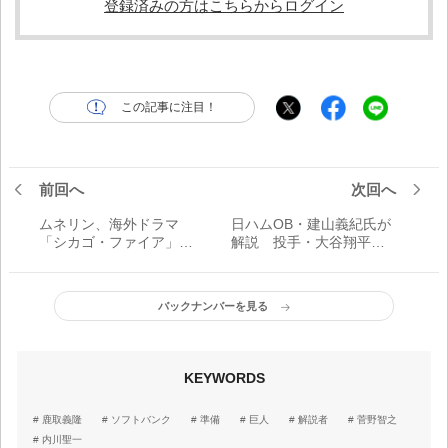
登録済みの方はこちらからログイン
この記事に注目！
前回へ
次回へ
ムネリン、海外ドラマ
日ハムOB・建山義紀氏が
「シカゴ・ファイア」応
解説 投手・大谷翔平の
援大使で爆笑インタビュ
好調要因
ー
バックナンバーを見る
KEYWORDS
鹿取義隆
ソフトバンク
準備
巨人
解説者
菅野智之
内川聖一