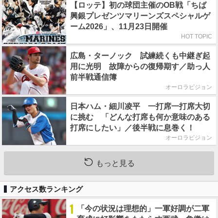
【ロッテ】初の球団主催のOB戦「ちば
興銀プレゼンツマリーンズスペシャルゲ
ーム2026」、11月23日開催
HOT TOPIC
広島・ターノック 試練続くも中継ぎ起
用に光明 故障からの復帰期す／助っ人
前半戦通信簿
オーロラビジョン
日本ハム・細川凌平 一打席一打席大切
に挑む 「どんな打席も何か意味のある
打席にしたい」／後半戦に息巻く！
オーロラビジョン
もっと見る
アクセス数ランキング
1
「今の状況は理想的」一軍好調が二軍