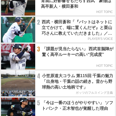
育成に好影響をもたらす西武 象徴は
高卒新人・横田蒼和
HOT TOPIC
2
西武・横田蒼和「『バットはネットに
立てかけて、端に置くんだぞ』と栗山
巧さんに教えていただきました」／憧
れの人からの金言
PLAYER'S VOICE
3
「課題が見当たらない」 西武首脳陣が
驚く高卒ルーキーの高い“完成度”
HOT TOPIC
4
小笠原道大コラム 第115回 千葉の魅力
「出身地・千葉の話の続き。昔から野
球熱の高い土地柄です」
ガッツのフルスイング主義
5
「今は一番のほうがやりやすい」 ソフ
トバンク・正木智也が覚醒した理由