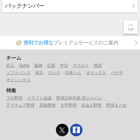
バックナンバー
便利でお得な
プレミアムサービスのご案内
P
チーム
巨人
DeNA
阪神
広島
中日
ヤクルト
西武
ソフトバンク
楽天
ロッテ
日本ハム
オリックス
ハヤテ
オイシックス
特集
プロ野球
ドラフト会議
野球日本代表 侍ジャパン
アマチュア野球
高校野球
大学野球
社会人野球
野球まとめ