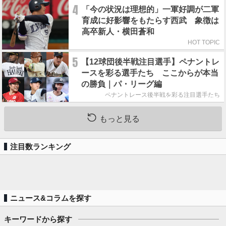
4
「今の状況は理想的」一軍好調が二軍
育成に好影響をもたらす西武 象徴は
高卒新人・横田蒼和
HOT TOPIC
5
【12球団後半戦注目選手】ペナントレ
ースを彩る選手たち ここからが本当
の勝負｜パ・リーグ編
ペナントレース後半戦を彩る注目選手たち
もっと見る
注目数ランキング
ニュース&コラムを探す
キーワードから探す