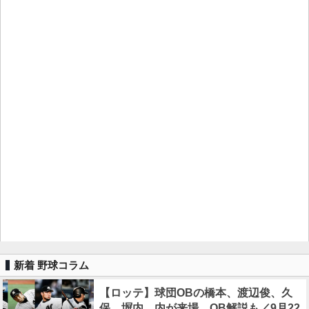
新着 野球コラム
【ロッテ】球団OBの橋本、渡辺俊、久
保、塀内、内が来場、OB解説も／9月22