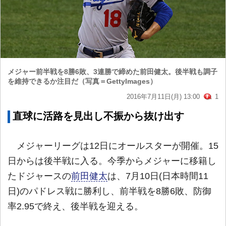
メジャー前半戦を8勝6敗、3連勝で締めた前田健太。後半戦も調子
を維持できるか注目だ（写真＝GettyImages）
2016年7月11日(月) 13:00
1
直球に活路を見出し不振から抜け出す
メジャーリーグは12日にオールスターが開催。15
日からは後半戦に入る。今季からメジャーに移籍し
たドジャースの
前田健太
は、7月10日(日本時間11
日)のパドレス戦に勝利し、前半戦を8勝6敗、防御
率2.95で終え、後半戦を迎える。