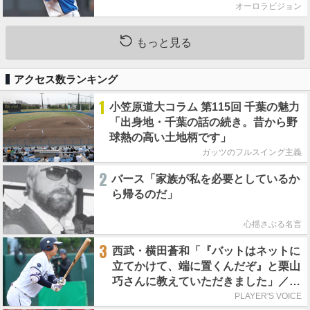
オーロラビジョン
もっと見る
アクセス数ランキング
1
小笠原道大コラム 第115回 千葉の魅力
「出身地・千葉の話の続き。昔から野
球熱の高い土地柄です」
ガッツのフルスイング主義
2
バース「家族が私を必要としているか
ら帰るのだ」
心揺さぶる名言
3
西武・横田蒼和「『バットはネットに
立てかけて、端に置くんだぞ』と栗山
巧さんに教えていただきました」／憧
れの人からの金言
PLAYER'S VOICE