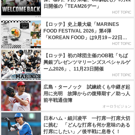
日開催の「TEAM26デー」
HOT TOPIC
【ロッテ】史上最大級「MARINES
FOOD FESTIVAL 2026」第4弾
「KOREAN FOOD」は9月19～22日／
初日はビール半額デー
HOT TOPIC
【ロッテ】初の球団主催のOB戦「ちば
興銀プレゼンツマリーンズスペシャルゲ
ーム2026」、11月23日開催
HOT TOPIC
広島・ターノック 試練続くも中継ぎ起
用に光明 故障からの復帰期す／助っ人
前半戦通信簿
オーロラビジョン
日本ハム・細川凌平 一打席一打席大切
に挑む 「どんな打席も何か意味のある
打席にしたい」／後半戦に息巻く！