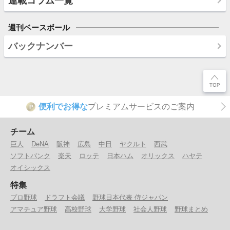
連載コラム一覧
週刊ベースボール
バックナンバー
便利でお得な
プレミアムサービスのご案内
P
チーム
巨人
DeNA
阪神
広島
中日
ヤクルト
西武
ソフトバンク
楽天
ロッテ
日本ハム
オリックス
ハヤテ
オイシックス
特集
プロ野球
ドラフト会議
野球日本代表 侍ジャパン
アマチュア野球
高校野球
大学野球
社会人野球
野球まとめ