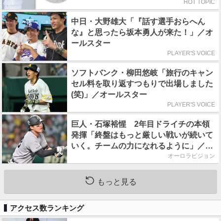
HOT TOPIC
中日・大野雄大「『話す選手おらへん
な』と思ったら坂本勇人が来た！」／オ
ールスター
PLAYER'S VOICE
ソフトバンク・柳田悠岐「旅行のキャン
セル料を取り返すつもりで出場しました
(笑)」／オールスター
PLAYER'S VOICE
巨人・石塚裕惺 2年目ドライチの本領
発揮「終盤はもっと厳しい戦いが続いて
いく。チームの力になれるように」／後
半戦に息巻く！
オーロラビジョン
もっと見る
アクセス数ランキング