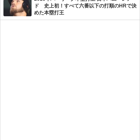
ド 史上初！すべて六番以下の打順のHRで決
めた本塁打王