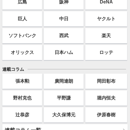
広島
阪神
DeNA
巨人
中日
ヤクルト
ソフト
バンク
西武
楽天
オリックス
日本ハム
ロッテ
連載コラム
張本勲
廣岡達朗
岡田彰布
野村克也
平野謙
堀内恒夫
辻恭彦
大久保博元
伊原春樹