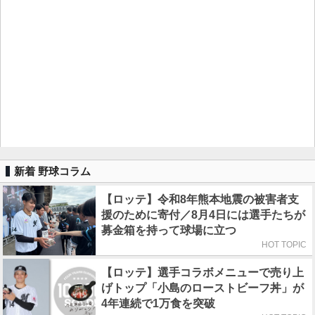
新着 野球コラム
【ロッテ】令和8年熊本地震の被害者支
援のために寄付／8月4日には選手たちが
募金箱を持って球場に立つ
HOT TOPIC
【ロッテ】選手コラボメニューで売り上
げトップ「小島のローストビーフ丼」が
4年連続で1万食を突破