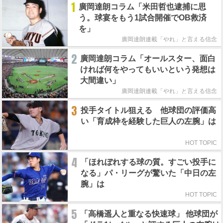
1
廣岡達朗コラム「米田哲也逮捕に思
う。球宴をもう1試合開催でOB救済
を」
廣岡達朗連載「やれ」と言える信念
2
廣岡達朗コラム「オールスター、面白
ければ何をやってもいいという発想は
大間違い」
廣岡達朗連載「やれ」と言える信念
3
投手タイトル狙える 他球団の評価高
い「育成枠を経験した巨人の左腕」は
HOT TOPIC
4
「ほれぼれする球の質。すごい投手に
なる」パ・リーグが驚いた「中日の左
腕」は
HOT TOPIC
5
「高橋遥人と重なる快速球」 他球団が