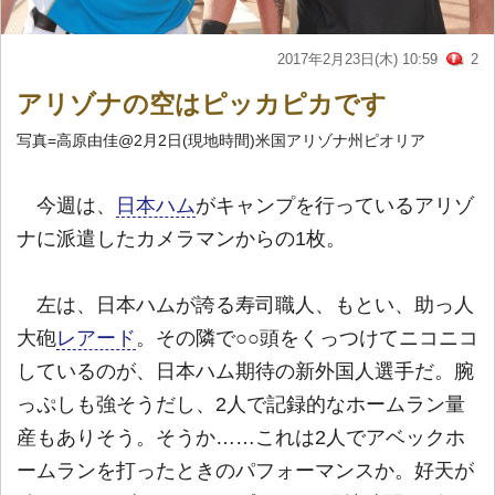
2017年2月23日(木) 10:59
2
アリゾナの空はピッカピカです
写真=高原由佳@2月2日(現地時間)米国アリゾナ州ピオリア
今週は、
日本ハム
がキャンプを行っているアリゾ
ナに派遣したカメラマンからの1枚。
左は、日本ハムが誇る寿司職人、もとい、助っ人
大砲
レアード
。その隣で○○頭をくっつけてニコニコ
しているのが、日本ハム期待の新外国人選手だ。腕
っぷしも強そうだし、2人で記録的なホームラン量
産もありそう。そうか……これは2人でアベックホ
ームランを打ったときのパフォーマンスか。好天が