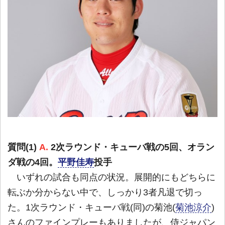
質問(1)
A.
2次ラウンド・キューバ戦の5回、オラン
ダ戦の4回。
平野佳寿
投手
いずれの試合も同点の状況。展開的にもどちらに
転ぶか分からない中で、しっかり3者凡退で切っ
た。1次ラウンド・キューバ戦(同)の菊池(
菊池涼介
)
さんのファインプレーもありましたが、侍ジャパン