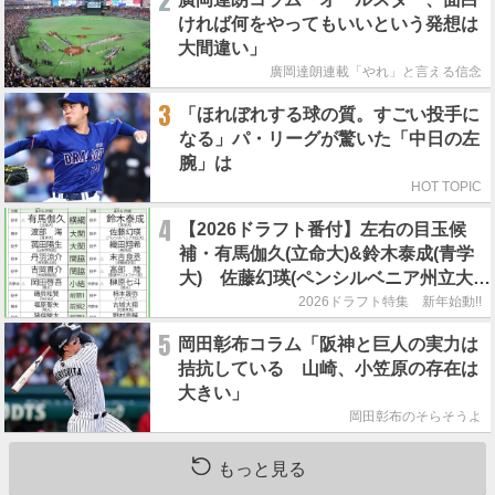
2
ければ何をやってもいいという発想は
大間違い」
廣岡達朗連載「やれ」と言える信念
3
「ほれぼれする球の質。すごい投手に
なる」パ・リーグが驚いた「中日の左
腕」は
HOT TOPIC
4
【2026ドラフト番付】左右の目玉候
補・有馬伽久(立命大)&鈴木泰成(青学
大) 佐藤幻瑛(ペンシルベニア州立大)
の強行指名はあるのか？
2026ドラフト特集 新年始動!!
5
岡田彰布コラム「阪神と巨人の実力は
拮抗している 山崎、小笠原の存在は
大きい」
岡田彰布のそらそうよ
もっと見る