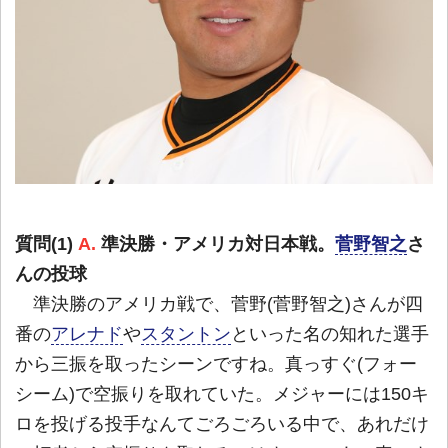
質問(1)
A.
準決勝・アメリカ対日本戦。
菅野智之
さ
んの投球
準決勝のアメリカ戦で、菅野(菅野智之)さんが四
番の
アレナド
や
スタントン
といった名の知れた選手
から三振を取ったシーンですね。真っすぐ(フォー
シーム)で空振りを取れていた。メジャーには150キ
ロを投げる投手なんてごろごろいる中で、あれだけ