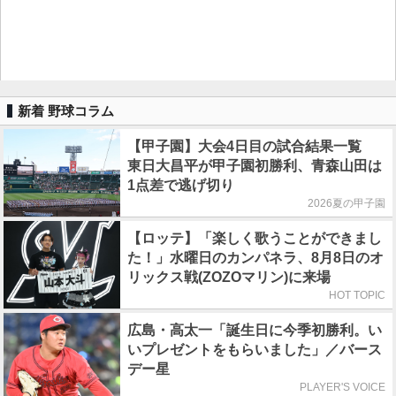
新着 野球コラム
【甲子園】大会4日目の試合結果一覧
東日大昌平が甲子園初勝利、青森山田は
1点差で逃げ切り
2026夏の甲子園
【ロッテ】「楽しく歌うことができまし
た！」水曜日のカンパネラ、8月8日のオ
リックス戦(ZOZOマリン)に来場
HOT TOPIC
広島・高太一「誕生日に今季初勝利。い
いプレゼントをもらいました」／バース
デー星
PLAYER'S VOICE