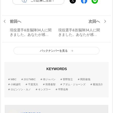
この記事に注目！
前回へ
次回へ
現役選手&首脳陣34人に聞
現役選手&首脳陣34人に聞
きました。あなたが感動
きました。あなたが感動
したWBCのシーンは？
したWBCのシーンは？
パ・リーグ編
セ・リーグ編
バックナンバーを見る
KEYWORDS
WBC
2017WBC
侍ジャパン
菅野智之
岡田俊哉
小林誠司
千賀滉大
筒香嘉智
アダム・ジョーンズ
菊池涼介
ロビンソン・カノ
キンズラー
平野佳寿