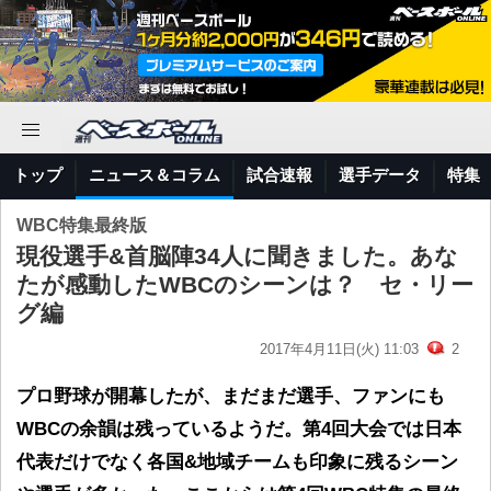
トップ
ニュース＆コラム
試合速報
選手データ
特集
WBC特集最終版
現役選手&首脳陣34人に聞きました。あな
たが感動したWBCのシーンは？ セ・リー
グ編
2017年4月11日(火) 11:03
2
プロ野球が開幕したが、まだまだ選手、ファンにも
WBCの余韻は残っているようだ。第4回大会では日本
代表だけでなく各国&地域チームも印象に残るシーン