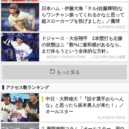
日本ハム・伊藤大海「テル(佐藤輝明)な
らワンチャン振ってくれるかなと思って
超スローカーブを投げました」／魔球
PLAYER'S VOICE
ドジャース・大谷翔平 2本塁打も左膝
の状態は△「数%に違和感があるなら、
まだ休もうという全体的な方針」
WEEKLY SHOHEI OTANI 二刀流で呼び込む3連覇
もっと見る
アクセス数ランキング
1
中日・大野雄大「『話す選手おらへん
な』と思ったら坂本勇人が来た！」／
オールスター
PLAYER'S VOICE
廣岡達朗コラム「オールスター、面白