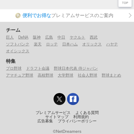
便利でお得な
プレミアムサービスのご案内
P
チーム
巨人
DeNA
阪神
広島
中日
ヤクルト
西武
ソフトバンク
楽天
ロッテ
日本ハム
オリックス
ハヤテ
オイシックス
特集
プロ野球
ドラフト会議
野球日本代表 侍ジャパン
アマチュア野球
高校野球
大学野球
社会人野球
野球まとめ
プレミアムサービス
よくある質問
サイトマップ
利用規約
広告募集
プライバシーポリシー
©NetDreamers