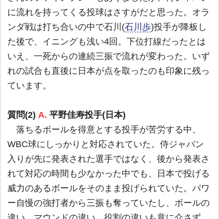
に流れを持ってくる投球はさすがだと思った。オラ
ンダ戦は打ち合いの中で石川(
石川歩
)投手が降板し
た後で、イニングも浅い4回。下位打線だったとは
いえ、一死からの連続三振で流れが変わった。いず
れの試合も直後に日本が点を取ったのも印象に残っ
ています。
質問(2)
A.
平野佳寿投手(日本)
落ちるボールを得意とする投手が苦労する中、
WBC球にしっかりと対応されていた。侍ジャパン
入りが先に発表された選手ではなく、後から発表さ
れて対応の時間も少なかった中でも、日本で投げる
威力のあるボールをそのまま投げられていた。パワ
ー自慢の強打者から三振も奪っていたし、ボールの
違い、マウンドの違い、役割の違いも意に介さず、