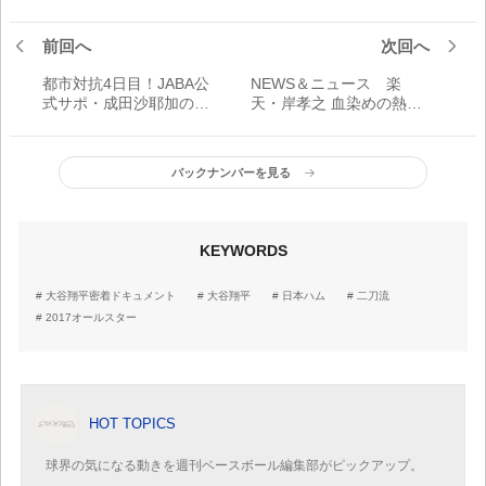
前回へ
次回へ
都市対抗4日目！JABA公
NEWS＆ニュース 楽
式サポ・成田沙耶加の熱
天・岸孝之 血染めの熱
視線！
投！
バックナンバーを見る
KEYWORDS
大谷翔平密着ドキュメント
大谷翔平
日本ハム
二刀流
2017オールスター
HOT TOPICS
球界の気になる動きを週刊ベースボール編集部がピックアップ。