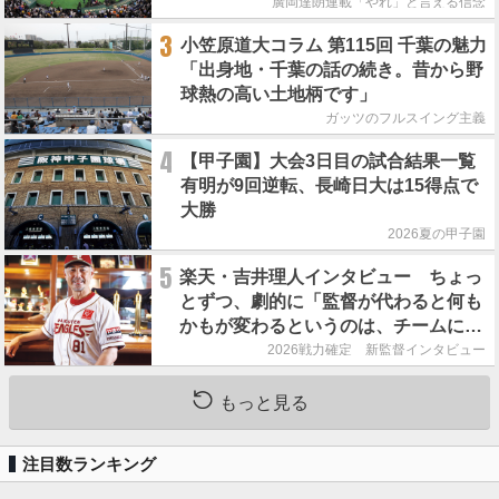
廣岡達朗連載「やれ」と言える信念
3
小笠原道大コラム 第115回 千葉の魅力
「出身地・千葉の話の続き。昔から野
球熱の高い土地柄です」
ガッツのフルスイング主義
4
【甲子園】大会3日目の試合結果一覧
有明が9回逆転、長崎日大は15得点で
大勝
2026夏の甲子園
5
楽天・吉井理人インタビュー ちょっ
とずつ、劇的に「監督が代わると何も
かもが変わるというのは、チームにと
って良くないことなんです」
2026戦力確定 新監督インタビュー
もっと見る
注目数ランキング