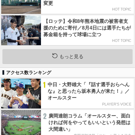
変更
HOT TOPIC
【ロッテ】令和8年熊本地震の被害者支
援のために寄付／8月4日には選手たちが
募金箱を持って球場に立つ
HOT TOPIC
もっと見る
アクセス数ランキング
1
中日・大野雄大「『話す選手おらへん
な』と思ったら坂本勇人が来た！」／
オールスター
PLAYER'S VOICE
2
廣岡達朗コラム「オールスター、面白
ければ何をやってもいいという発想は
大間違い」