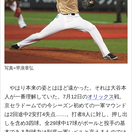
写真=早浪章弘
やはり本来の姿とはほど遠かった。それは大谷本
人が一番理解していた。7月12日の
オリックス
戦。
京セラドームでの今シーズン初めての一軍マウンド
は2回途中2安打4失点……。打者8人に対し、押し出
しを含め3四球。全29球中17球がボールと投手の基
本である制球力は到底一軍レベルと言えるものでは