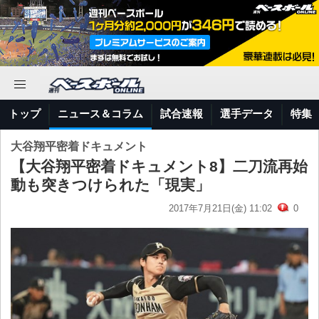
トップ
ニュース＆コラム
試合速報
選手データ
特集
大谷翔平密着ドキュメント
【大谷翔平密着ドキュメント8】二刀流再始
動も突きつけられた「現実」
2017年7月21日(金) 11:02
0