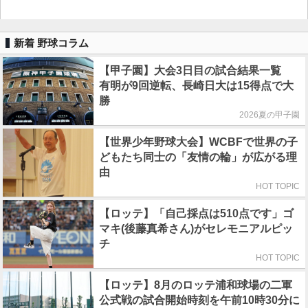
新着 野球コラム
【甲子園】大会3日目の試合結果一覧
有明が9回逆転、長崎日大は15得点で大
勝
2026夏の甲子園
【世界少年野球大会】WCBFで世界の子
どもたち同士の「友情の輪」が広がる理
由
HOT TOPIC
【ロッテ】「自己採点は510点です」ゴ
マキ(後藤真希さん)がセレモニアルピッ
チ
HOT TOPIC
【ロッテ】8月のロッテ浦和球場の二軍
公式戦の試合開始時刻を午前10時30分に