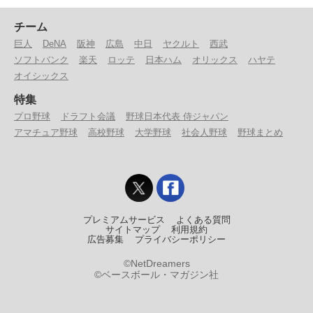
チーム
巨人
DeNA
阪神
広島
中日
ヤクルト
西武
ソフトバンク
楽天
ロッテ
日本ハム
オリックス
ハヤテ
オイシックス
特集
プロ野球
ドラフト会議
野球日本代表 侍ジャパン
アマチュア野球
高校野球
大学野球
社会人野球
野球まとめ
プレミアムサービス
よくある質問
サイトマップ
利用規約
広告募集
プライバシーポリシー
©NetDreamers
©ベースボール・マガジン社