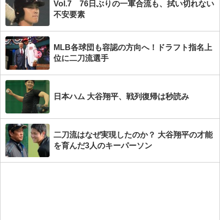
Vol.7 76日ぶりの一軍合流も、拭い切れない
不安要素
MLB各球団も容認の方向へ！ドラフト指名上
位に二刀流選手
日本ハム 大谷翔平、戦列復帰は秒読み
二刀流はなぜ実現したのか？ 大谷翔平の才能
を育んだ3人のキーパーソン