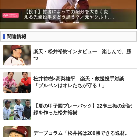
関連情報
楽天・松井裕樹インタビュー 楽しんで、勝
つ
松井裕樹×高梨雄平 楽天・救援投手対談
「ブルペンはオレたちが守る！」
【夏の甲子園プレーバック】22奪三振の新記
録を作った松井裕樹
デーブコラム「松井裕は200勝できる逸材。