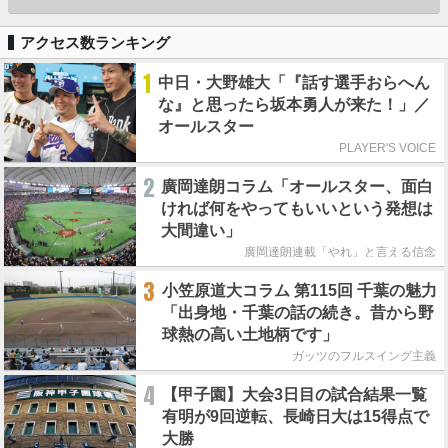
アクセス数ランキング
1
中日・大野雄大「『話す選手おらへん
な』と思ったら坂本勇人が来た！」／
オールスター
PLAYER'S VOICE
2
廣岡達朗コラム「オールスター、面白
ければ何をやってもいいという発想は
大間違い」
廣岡達朗連載「やれ」と言える信念
3
小笠原道大コラム 第115回 千葉の魅力
「出身地・千葉の話の続き。昔から野
球熱の高い土地柄です」
ガッツのフルスイング主義
4
【甲子園】大会3日目の試合結果一覧
有明が9回逆転、長崎日大は15得点で
大勝