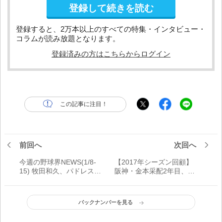
登録して続きを読む
登録すると、2万本以上のすべての特集・インタビュー・
コラムが読み放題となります。
登録済みの方はこちらからログイン
この記事に注目！
前回へ
次回へ
今週の野球界NEWS(1/8-
【2017年シーズン回顧】
15) 牧田和久、パドレス移
阪神・金本采配2年目、貯
籍ほか
金「17」で2位底上げも順
調に超変革実行中
バックナンバーを見る