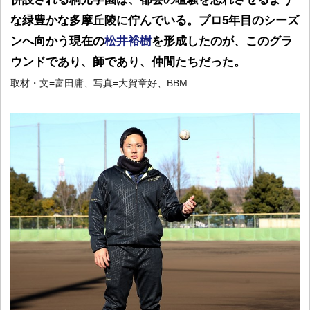
な緑豊かな多摩丘陵に佇んでいる。プロ5年目のシーズ
ンへ向かう現在の
松井裕樹
を形成したのが、このグラ
ウンドであり、師であり、仲間たちだった。
取材・文=富田庸、写真=大賀章好、BBM