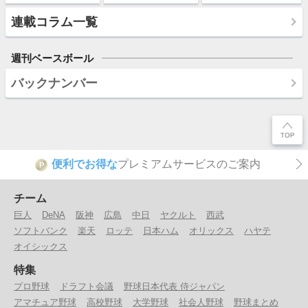
連載コラム一覧
週刊ベースボール
バックナンバー
便利でお得な
プレミアムサービスのご案内
P
チーム
巨人
DeNA
阪神
広島
中日
ヤクルト
西武
ソフトバンク
楽天
ロッテ
日本ハム
オリックス
ハヤテ
オイシックス
特集
プロ野球
ドラフト会議
野球日本代表 侍ジャパン
アマチュア野球
高校野球
大学野球
社会人野球
野球まとめ