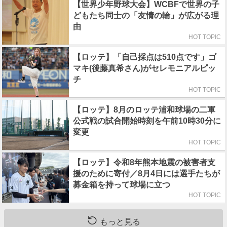
【世界少年野球大会】WCBFで世界の子
どもたち同士の「友情の輪」が広がる理
由
HOT TOPIC
【ロッテ】「自己採点は510点です」ゴ
マキ(後藤真希さん)がセレモニアルピッ
チ
HOT TOPIC
【ロッテ】8月のロッテ浦和球場の二軍
公式戦の試合開始時刻を午前10時30分に
変更
HOT TOPIC
【ロッテ】令和8年熊本地震の被害者支
援のために寄付／8月4日には選手たちが
募金箱を持って球場に立つ
HOT TOPIC
もっと見る