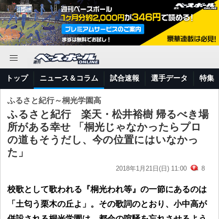
トップ
ニュース＆コラム
試合速報
選手データ
特集
ふるさと紀行～桐光学園高
ふるさと紀行 楽天・松井裕樹 帰るべき場
所がある幸せ 「桐光じゃなかったらプロ
の道もそうだし、今の位置にはいなかっ
た」
2018年1月21日(日) 11:00
8
校歌として歌われる『桐光われ等』の一節にあるのは
「土匂う栗木の丘よ」。その歌詞のとおり、小中高が
併設される桐光学園は、都会の喧騒を忘れさせるよう