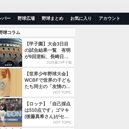
ンバー
野球広場
野球まとめ
お気に入り
アカウント
 野球コラム
【甲子園】大会3日目
の試合結果一覧 有明
が9回逆転、長崎日大
は15得点で大勝
2026夏の甲子園
【世界少年野球大会】
WCBFで世界の子ども
たち同士の「友情の
輪」が広がる理由
HOT TOPIC
【ロッテ】「自己採点
は510点です」ゴマキ
(後藤真希さん)がセレ
モニアルピッチ
HOT TOPIC