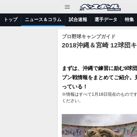
トップ
ニュース＆コラム
試合速報
選手データ
特集
プロ野球キャンプガイド
2018沖縄＆宮崎 12球
まずは、沖縄で練習に励む9球
プン戦情報をまとめてご紹介。
っている！
※情報はすべて1月18日現在のもので
ください。