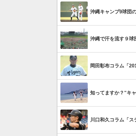
沖縄キャンプ9球団
沖縄で汗を流す９球
岡田彰布コラム「20
知ってますか？“キ
川口和久コラム「ス