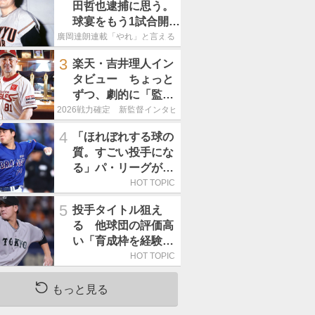
田哲也逮捕に思う。
球宴をもう1試合開催
でOB救済を」
廣岡達朗連載「やれ」と言える信念
3
楽天・吉井理人イン
タビュー ちょっと
ずつ、劇的に「監督
が代わると何もかも
2026戦力確定 新監督インタビュー
が変わるというの
4
「ほれぼれする球の
は、チームにとって
質。すごい投手にな
良くないことなんで
る」パ・リーグが驚
す」
いた「中日の左腕」
HOT TOPIC
は
5
投手タイトル狙え
る 他球団の評価高
い「育成枠を経験し
た巨人の左腕」は
HOT TOPIC
もっと見る