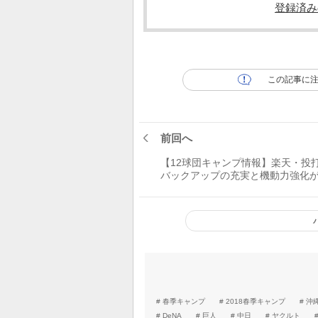
登録済み
この記事に
前回へ
【12球団キャンプ情報】楽天・投
バックアップの充実と機動力強化
課題
春季キャンプ
2018春季キャンプ
沖
DeNA
巨人
中日
ヤクルト