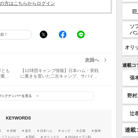
の方はこちらからログイン
巨
ソ
バ
注目！
オリ
次回へ
連載コ
打とも
【12球団キャンプ情報】日本ハム・実戦
が重要
に重きを置いた二次キャンプ、サバイバ
張
ルレースもさらに本格化へ
野村
バックナンバーを見る
辻
KEYWORDS
連載
縄
宮崎
楽天
日本ハム
ロッテ
広島
阪神
ソフトバンク
西武
オリックス
2018オープン戦