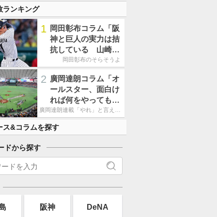
数ランキング
1
岡田彰布コラム「阪
神と巨人の実力は拮
抗している 山崎、
小笠原の存在は大き
岡田彰布のそらそうよ
い」
2
廣岡達朗コラム「オ
ールスター、面白け
れば何をやってもい
いという発想は大間
廣岡達朗連載「やれ」と言える信念
違い」
ース&コラムを探す
ードから探す
島
阪神
DeNA