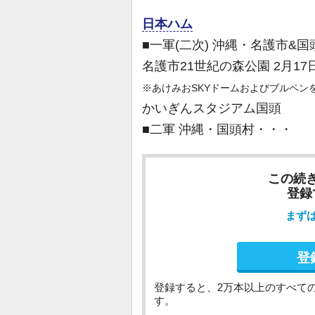
日本ハム
■一軍(二次) 沖縄・名護市&国
名護市21世紀の森公園 2月17日
※あけみおSKYドームおよびブルペン
かいぎんスタジアム国頭
■二軍 沖縄・国頭村・・・
この続
登録
まず
登
登録すると、2万本以上のすべて
す。