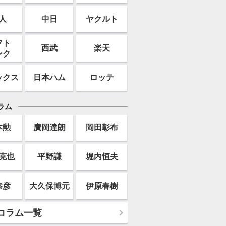
人
中日
ヤクルト
フト
西武
楽天
ンク
ックス
日本ハム
ロッテ
ラム
本勲
廣岡達朗
岡田彰布
克也
平野謙
堀内恒夫
恭彦
大久保博元
伊原春樹
コラム一覧