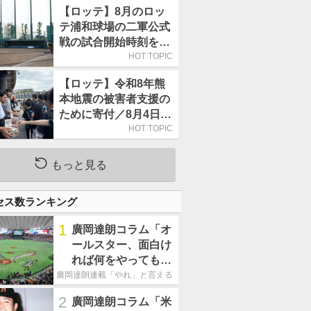
【ロッテ】8月のロッ
テ浦和球場の二軍公式
戦の試合開始時刻を午
前10時30分に変更
HOT TOPIC
【ロッテ】令和8年熊
本地震の被害者支援の
ために寄付／8月4日に
は選手たちが募金箱を
HOT TOPIC
持って球場に立つ
もっと見る
セス数ランキング
1
廣岡達朗コラム「オ
ールスター、面白け
れば何をやってもい
いという発想は大間
廣岡達朗連載「やれ」と言える信念
違い」
2
廣岡達朗コラム「米