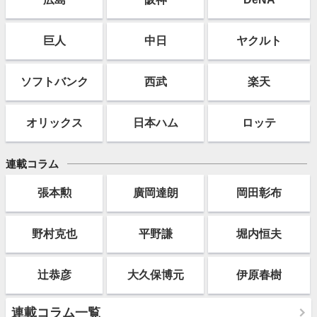
巨人
中日
ヤクルト
ソフト
バンク
西武
楽天
オリックス
日本ハム
ロッテ
連載コラム
張本勲
廣岡達朗
岡田彰布
野村克也
平野謙
堀内恒夫
辻恭彦
大久保博元
伊原春樹
連載コラム一覧