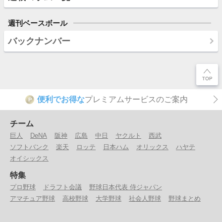
週刊ベースボール
バックナンバー
便利でお得な
プレミアムサービスのご案内
P
チーム
巨人
DeNA
阪神
広島
中日
ヤクルト
西武
ソフトバンク
楽天
ロッテ
日本ハム
オリックス
ハヤテ
オイシックス
特集
プロ野球
ドラフト会議
野球日本代表 侍ジャパン
アマチュア野球
高校野球
大学野球
社会人野球
野球まとめ