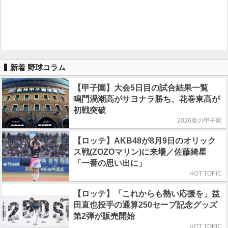
新着 野球コラム
【甲子園】大会5日目の試合結果一覧
鳴門渦潮高がサヨナラ勝ち、花巻東高が
初戦突破
2026夏の甲子園
【ロッテ】AKB48が8月9日のオリック
ス戦(ZOZOマリン)に来場／佐藤綺星
「一番の思い出に」
HOT TOPIC
【ロッテ】「これからも熱い応援を」益
田直也投手の通算250セーブ記念グッズ
第2弾が販売開始
HOT TOPIC