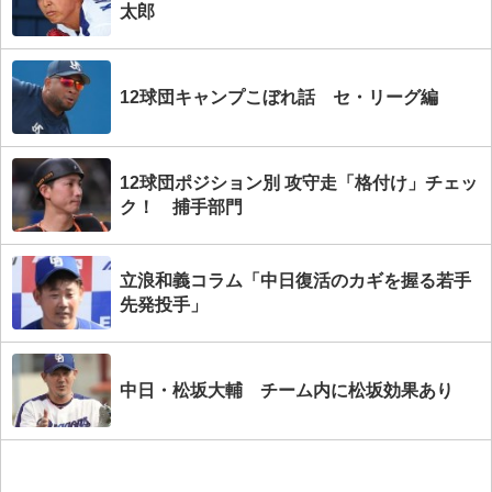
太郎
12球団キャンプこぼれ話 セ・リーグ編
12球団ポジション別 攻守走「格付け」チェッ
ク！ 捕手部門
立浪和義コラム「中日復活のカギを握る若手
先発投手」
中日・松坂大輔 チーム内に松坂効果あり