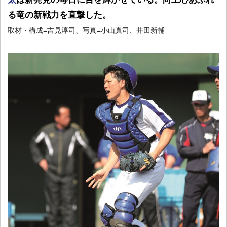
る竜の新戦力を直撃した。
取材・構成=吉見淳司、写真=小山真司、井田新輔