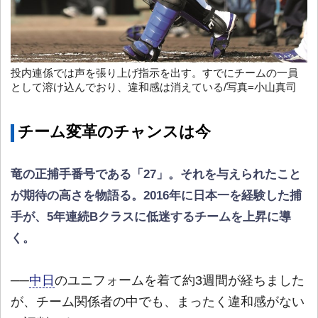
投内連係では声を張り上げ指示を出す。すでにチームの一員
として溶け込んでおり、違和感は消えている/写真=小山真司
チーム変革のチャンスは今
竜の正捕手番号である「27」。それを与えられたこと
が期待の高さを物語る。2016年に日本一を経験した捕
手が、5年連続Bクラスに低迷するチームを上昇に導
く。
──
中日
のユニフォームを着て約3週間が経ちました
が、チーム関係者の中でも、まったく違和感がない