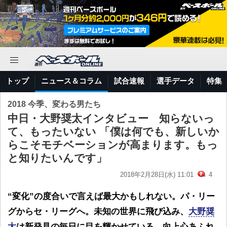
トップ
ニュース＆コラム
試合速報
選手データ
特集
2018 今季、変わる男たち
中日・大野奨太インタビュー 知らないっ
て、もったいない 「僕は何でも、新しいか
らこそモチベーションが高まります。もっ
と知りたいんです」
2018年2月28日(水) 11:01
4
“変化”の度合いで言えば最大かもしれない。パ・リー
グからセ・リーグへ。未知の世界に飛び込み、
大野奨
太
は新発見の毎日に目を輝かせている。向上心あふれ