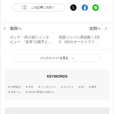
この記事に注目！
前回へ
次回へ
ロッテ・井口資仁インタ
稲葉ジャパン再始動！3月
ビュー “改革”の旗手とし
3、4日のオーストラリア
て── 「チームも球団も選
戦出場メンバー発表。ト
手たちも少しずつ変わっ
ップオブトップでの第一
てきているのが感じられ
歩とはならず……
バックナンバーを見る
る」
KEYWORDS
大野奨太
中日
インタビュー
オススメ
FA
捕手
日本ハム
2018今季変わる男たち