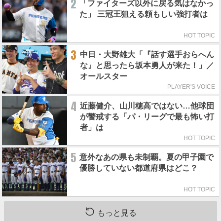
2
「ファイターズ以外に戻る気はなかっ
た」 三冠王狙える頼もしい強打者は
HOT TOPIC
3
中日・大野雄大「『話す選手おらへん
な』と思ったら坂本勇人が来た！」／
オールスター
PLAYER'S VOICE
4
近藤健介、山川穂高ではない…他球団
が警戒する「パ・リーグで最も怖い打
者」は
HOT TOPIC
5
意外なあの県も未制覇。夏の甲子園で
優勝していない都道府県はどこ？
HOT TOPIC
もっと見る