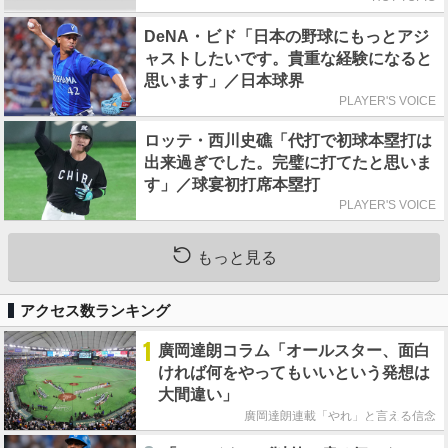
DeNA・ビド「日本の野球にもっとアジ
ャストしたいです。貴重な経験になると
思います」／日本球界
PLAYER'S VOICE
ロッテ・西川史礁「代打で初球本塁打は
出来過ぎでした。完璧に打てたと思いま
す」／球宴初打席本塁打
PLAYER'S VOICE
もっと見る
アクセス数ランキング
1
廣岡達朗コラム「オールスター、面白
ければ何をやってもいいという発想は
大間違い」
廣岡達朗連載「やれ」と言える信念