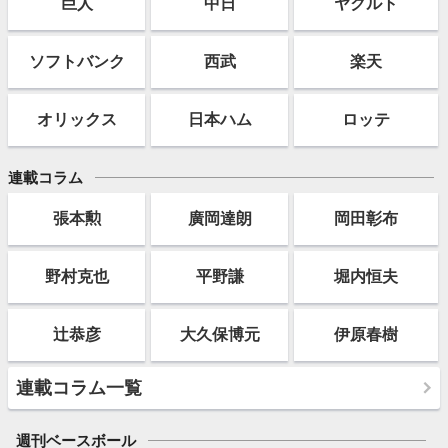
巨人
中日
ヤクルト
ソフト
バンク
西武
楽天
オリックス
日本ハム
ロッテ
連載コラム
張本勲
廣岡達朗
岡田彰布
野村克也
平野謙
堀内恒夫
辻恭彦
大久保博元
伊原春樹
連載コラム一覧
週刊ベースボール