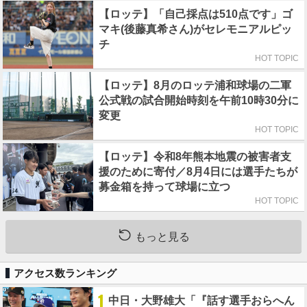
【ロッテ】「自己採点は510点です」ゴ
マキ(後藤真希さん)がセレモニアルピッ
チ
HOT TOPIC
【ロッテ】8月のロッテ浦和球場の二軍
公式戦の試合開始時刻を午前10時30分に
変更
HOT TOPIC
【ロッテ】令和8年熊本地震の被害者支
援のために寄付／8月4日には選手たちが
募金箱を持って球場に立つ
HOT TOPIC
もっと見る
アクセス数ランキング
1
中日・大野雄大「『話す選手おらへん