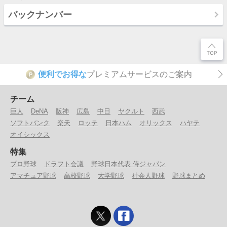
バックナンバー
便利でお得な
プレミアムサービスのご案内
P
チーム
巨人
DeNA
阪神
広島
中日
ヤクルト
西武
ソフトバンク
楽天
ロッテ
日本ハム
オリックス
ハヤテ
オイシックス
特集
プロ野球
ドラフト会議
野球日本代表 侍ジャパン
アマチュア野球
高校野球
大学野球
社会人野球
野球まとめ