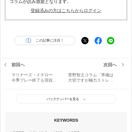
コラムが読み放題となります。
登録済みの方はこちらからログイン
この記事に注目！
前回へ
次回へ
マリナーズ・イチロー
菅野智之コラム「準備は
今季プレー終了も現役続
大切ですが極力ストレス
行 -マリナーズ会長付球団
のないよう過ごすことも
特別補佐へ-
重要です」
バックナンバーを見る
KEYWORDS