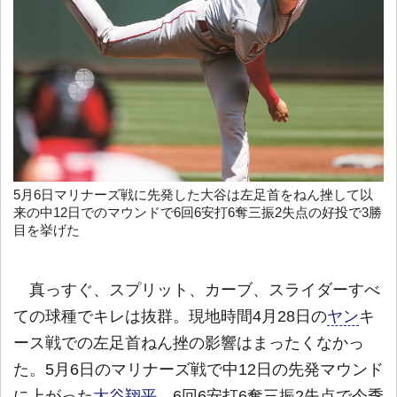
5月6日マリナーズ戦に先発した大谷は左足首をねん挫して以
来の中12日でのマウンドで6回6安打6奪三振2失点の好投で3勝
目を挙げた
真っすぐ、スプリット、カーブ、スライダーすべ
ての球種でキレは抜群。現地時間4月28日の
ヤン
キ
ース戦での左足首ねん挫の影響はまったくなかっ
た。5月6日のマリナーズ戦で中12日の先発マウンド
に上がった
大谷翔平
。6回6安打6奪三振2失点で今季