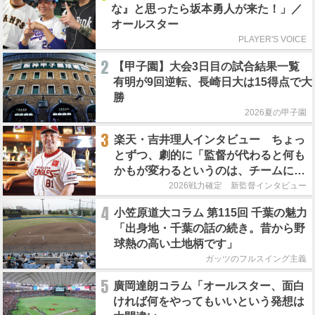
な』と思ったら坂本勇人が来た！」／
オールスター
PLAYER'S VOICE
2
【甲子園】大会3日目の試合結果一覧
有明が9回逆転、長崎日大は15得点で大
勝
2026夏の甲子園
3
楽天・吉井理人インタビュー ちょっ
とずつ、劇的に「監督が代わると何も
かもが変わるというのは、チームにと
って良くないことなんです」
2026戦力確定 新監督インタビュー
4
小笠原道大コラム 第115回 千葉の魅力
「出身地・千葉の話の続き。昔から野
球熱の高い土地柄です」
ガッツのフルスイング主義
5
廣岡達朗コラム「オールスター、面白
ければ何をやってもいいという発想は