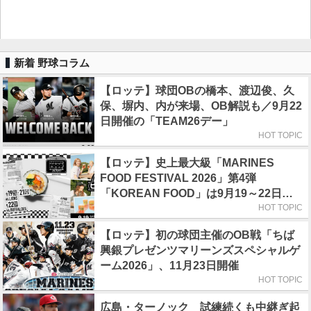
新着 野球コラム
【ロッテ】球団OBの橋本、渡辺俊、久
保、塀内、内が来場、OB解説も／9月22
日開催の「TEAM26デー」
HOT TOPIC
【ロッテ】史上最大級「MARINES
FOOD FESTIVAL 2026」第4弾
「KOREAN FOOD」は9月19～22日／
初日はビール半額デー
HOT TOPIC
【ロッテ】初の球団主催のOB戦「ちば
興銀プレゼンツマリーンズスペシャルゲ
ーム2026」、11月23日開催
HOT TOPIC
広島・ターノック 試練続くも中継ぎ起