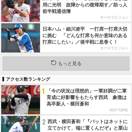
用に光明 故障からの復帰期す／助っ人
前半戦通信簿
オーロラビジョン
日本ハム・細川凌平 一打席一打席大切
に挑む 「どんな打席も何か意味のある
打席にしたい」／後半戦に息巻く！
オーロラビジョン
もっと見る
アクセス数ランキング
1
「今の状況は理想的」一軍好調が二軍
育成に好影響をもたらす西武 象徴は
高卒新人・横田蒼和
HOT TOPIC
2
西武・横田蒼和「『バットはネットに
立てかけて、端に置くんだぞ』と栗山