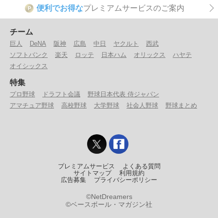
便利でお得な
プレミアムサービスのご案内
P
チーム
巨人
DeNA
阪神
広島
中日
ヤクルト
西武
ソフトバンク
楽天
ロッテ
日本ハム
オリックス
ハヤテ
オイシックス
特集
プロ野球
ドラフト会議
野球日本代表 侍ジャパン
アマチュア野球
高校野球
大学野球
社会人野球
野球まとめ
プレミアムサービス
よくある質問
サイトマップ
利用規約
広告募集
プライバシーポリシー
©NetDreamers
©ベースボール・マガジン社