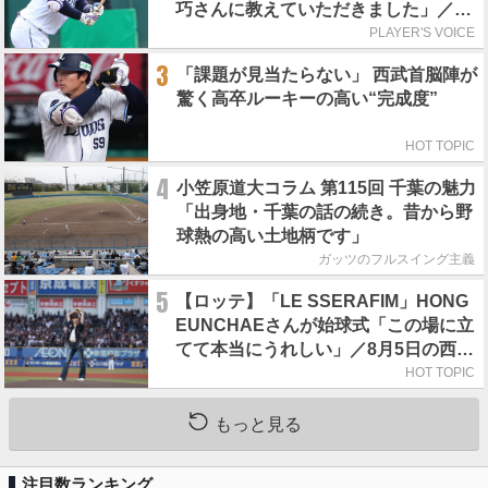
巧さんに教えていただきました」／憧
れの人からの金言
PLAYER'S VOICE
3
「課題が見当たらない」 西武首脳陣が
驚く高卒ルーキーの高い“完成度”
HOT TOPIC
4
小笠原道大コラム 第115回 千葉の魅力
「出身地・千葉の話の続き。昔から野
球熱の高い土地柄です」
ガッツのフルスイング主義
5
【ロッテ】「LE SSERAFIM」HONG
EUNCHAEさんが始球式「この場に立
てて本当にうれしい」／8月5日の西武
戦（ZOZOマリン）
HOT TOPIC
もっと見る
注目数ランキング