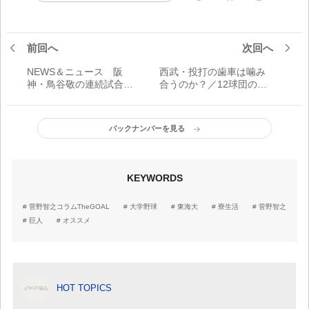
前回へ
次回へ
NEWS＆ニュース 阪
西武・投打の歯車は噛み
神・鳥谷敬の連続試合出
合うのか？／12球団の焦
場記録が1939でストッ
点
プ！
バックナンバーを見る
KEYWORDS
菅野智之コラムTheGOAL
大学野球
東海大
寮生活
菅野智之
巨人
オススメ
HOT TOPICS