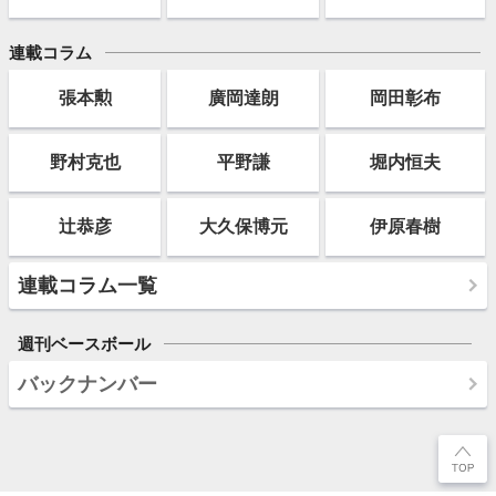
連載コラム
張本勲
廣岡達朗
岡田彰布
野村克也
平野謙
堀内恒夫
辻恭彦
大久保博元
伊原春樹
連載コラム一覧
週刊ベースボール
バックナンバー