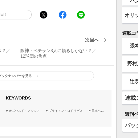
バ
注目！
オリ
連載コ
次回へ
張
つ？／
阪神・ベテラン3人に頼るしかない？／
12球団の焦点
野村
バックナンバーを見る
辻
連載
KEYWORDS
オズワルド・アルシア
ブライアン・ロドリゲス
日本ハム
週刊
バッ