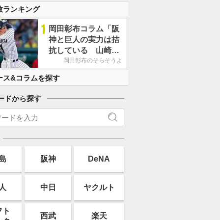
数ランキング
1
岡田彰布コラム「阪
神と巨人の実力は拮
抗している 山崎、
小笠原の存在は大き
岡田彰布のそらそうよ
い」
ース&コラムを探す
ードから探す
島
阪神
DeNA
人
中日
ヤクルト
フト
西武
楽天