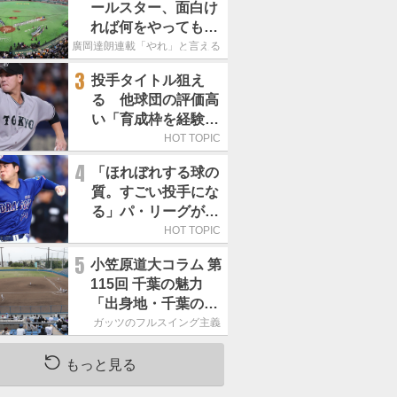
ールスター、面白け
れば何をやってもい
いという発想は大間
廣岡達朗連載「やれ」と言える信念
違い」
3
投手タイトル狙え
る 他球団の評価高
い「育成枠を経験し
た巨人の左腕」は
HOT TOPIC
4
「ほれぼれする球の
質。すごい投手にな
る」パ・リーグが驚
いた「中日の左腕」
HOT TOPIC
は
5
小笠原道大コラム 第
115回 千葉の魅力
「出身地・千葉の話
の続き。昔から野球
ガッツのフルスイング主義
熱の高い土地柄で
す」
もっと見る