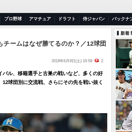
プロ野球
アマチュア
ドラフト
侍ジャパン
バックナ
新着
もチームはなぜ勝てるのか？／12球団
2018年6月9日(土) 10:59
2
イバル、移籍選手と古巣の戦いなど、多くの好
、12球団別に交流戦、さらにその先を戦い抜く