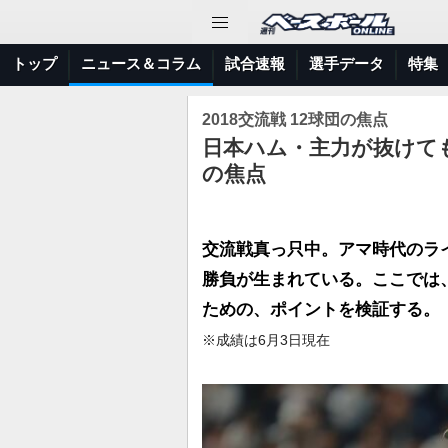
トップ
ニュース＆コラム
試合速報
選手データ
特集
2018交流戦 12球団の焦点
日本ハム・主力が抜けて
の焦点
交流戦真っ只中。アマ時代のラ
勝負が生まれている。ここでは
ための、ポイントを検証する。
※成績は6月3日現在