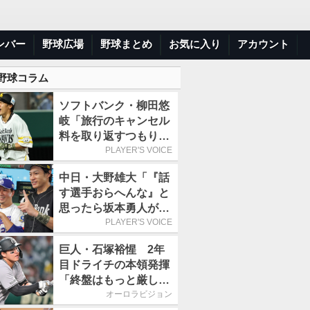
ンバー
野球広場
野球まとめ
お気に入り
アカウント
 野球コラム
ソフトバンク・柳田悠
岐「旅行のキャンセル
料を取り返すつもりで
出場しました(笑)」／
PLAYER'S VOICE
オールスター
中日・大野雄大「『話
す選手おらへんな』と
思ったら坂本勇人が来
た！」／オールスター
PLAYER'S VOICE
巨人・石塚裕惺 2年
目ドライチの本領発揮
「終盤はもっと厳しい
戦いが続いていく。チ
オーロラビジョン