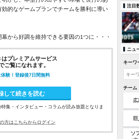
注目
有効的なゲームプランでチームを勝利に導い
開幕から好調を維持できる要因の1つに・・・
ニュ
きはプレミアムサービス
キーワ
でご覧になれます。
は体験！登録後7日間無料
チーム
録して続きを読む
広
の特集・インタビュー・コラムが読み放題となりま
巨
の方はこちらからログイン
ソ