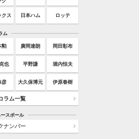
ンク
ックス
日本ハム
ロッテ
ラム
本勲
廣岡達朗
岡田彰布
克也
平野謙
堀内恒夫
恭彦
大久保博元
伊原春樹
コラム一覧
ベースボール
クナンバー