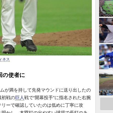
ィネス
回の使者に
ームが満を持して先発マウンドに送り出したの
戦初戦の
巨人
戦で“開幕投手”に指名された右腕
テリーで確認していたのは低めに丁寧に攻
と明かし、本塁打の出やすい球場で長打のあ