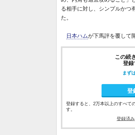
る相手に対し、シンプルかつ
た。
日本ハム
が下馬評を覆して
この続
登録
まず
登
登録すると、2万本以上のすべて
す。
登録済み