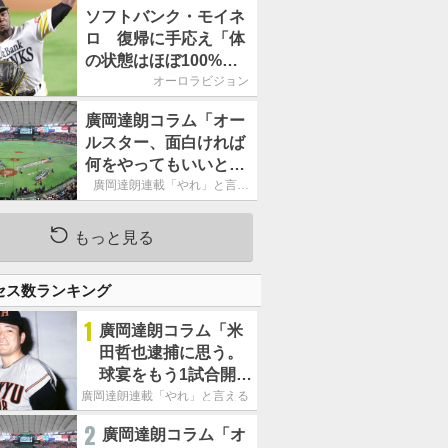
ームの力になれるよう
ソフトバンク・モイネ
に」／後半戦に息巻
ロ 復帰に手応え「体
く！
の状態はほぼ100%」
／後半戦に息巻く！
オーロラビジョン
廣岡達朗コラム「オー
ルスター、面白ければ
何をやってもいいとい
う発想は大間違い」
廣岡達朗連載「やれ」と言え
る信念
もっと見る
セス数ランキング
1
廣岡達朗コラム「米
田哲也逮捕に思う。
球宴をもう1試合開催
でOB救済を」
廣岡達朗連載「やれ」と言える信念
2
廣岡達朗コラム「オ