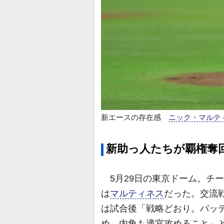
新エースの存在感
ニック・マルテ
新助っ人たちが覇権奪
5月29日の東京ドーム。チ
は
マルティネス
だった。交流
は試合後「戦略どおり。バッ
め、内角も適宜攻めること」