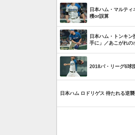
日本ハム・マルティ
穫or誤算
日本ハム・トンキン
手に」／あこがれの
2018パ・リーグ6
日本ハム ロドリゲス 待たれる逆襲