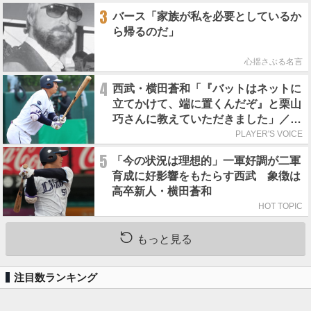
3
バース「家族が私を必要としているか
ら帰るのだ」
心揺さぶる名言
4
西武・横田蒼和「『バットはネットに
立てかけて、端に置くんだぞ』と栗山
巧さんに教えていただきました」／憧
れの人からの金言
PLAYER'S VOICE
5
「今の状況は理想的」一軍好調が二軍
育成に好影響をもたらす西武 象徴は
高卒新人・横田蒼和
HOT TOPIC
もっと見る
注目数ランキング