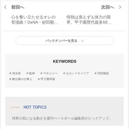
前回へ
次回へ
心を奮い立たせるオレの
情熱は衰えずも体力の限
登場曲！DeNA・砂田毅樹
界。甲子園歴代最多68勝!!
Haru.Robinson(ハル・ロ
名将・高嶋仁監督(智弁和
ビンソン)「Clap your
歌山高)勇退
hands」
バックナンバーを見る
KEYWORDS
清水誉
阪神
マネジャー
セカンドキャリア
球団職員
舞台裏の仕事人
甲子園球場
HOT TOPICS
球界の気になる動きを週刊ベースボール編集部がピックアップ。