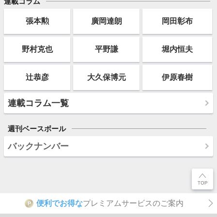
連載コラム
張本勲
廣岡達朗
岡田彰布
野村克也
平野謙
堀内恒夫
辻恭彦
大久保博元
伊原春樹
連載コラム一覧
週刊ベースボール
バックナンバー
便利でお得な
プレミアムサービスのご案内
P