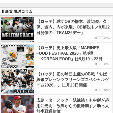
新着 野球コラム
【ロッテ】球団OBの橋本、渡辺俊、久
保、塀内、内が来場、OB解説も／9月22
日開催の「TEAM26デー」
HOT TOPIC
【ロッテ】史上最大級「MARINES
FOOD FESTIVAL 2026」第4弾
「KOREAN FOOD」は9月19～22日／
初日はビール半額デー
HOT TOPIC
【ロッテ】初の球団主催のOB戦「ちば
興銀プレゼンツマリーンズスペシャルゲ
ーム2026」、11月23日開催
HOT TOPIC
広島・ターノック 試練続くも中継ぎ起
用に光明 故障からの復帰期す／助っ人
前半戦通信簿