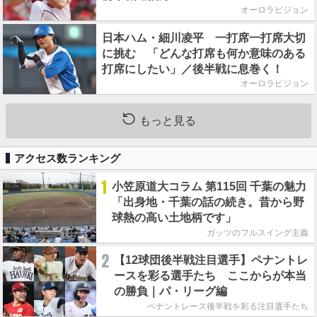
オーロラビジョン
日本ハム・細川凌平 一打席一打席大切
に挑む 「どんな打席も何か意味のある
打席にしたい」／後半戦に息巻く！
オーロラビジョン
もっと見る
アクセス数ランキング
1
小笠原道大コラム 第115回 千葉の魅力
「出身地・千葉の話の続き。昔から野
球熱の高い土地柄です」
ガッツのフルスイング主義
2
【12球団後半戦注目選手】ペナントレ
ースを彩る選手たち ここからが本当
の勝負｜パ・リーグ編
ペナントレース後半戦を彩る注目選手たち