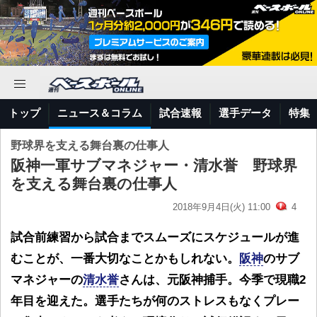
トップ
ニュース＆コラム
試合速報
選手データ
特集
野球界を支える舞台裏の仕事人
阪神一軍サブマネジャー・清水誉 野球界
を支える舞台裏の仕事人
2018年9月4日(火) 11:00
4
試合前練習から試合までスムーズにスケジュールが進
むことが、一番大切なことかもしれない。
阪神
のサブ
マネジャーの
清水誉
さんは、元阪神捕手。今季で現職2
年目を迎えた。選手たちが何のストレスもなくプレー