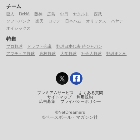
チーム
巨人
DeNA
阪神
広島
中日
ヤクルト
西武
ソフトバンク
楽天
ロッテ
日本ハム
オリックス
ハヤテ
オイシックス
特集
プロ野球
ドラフト会議
野球日本代表 侍ジャパン
アマチュア野球
高校野球
大学野球
社会人野球
野球まとめ
プレミアムサービス
よくある質問
サイトマップ
利用規約
広告募集
プライバシーポリシー
©NetDreamers
©ベースボール・マガジン社