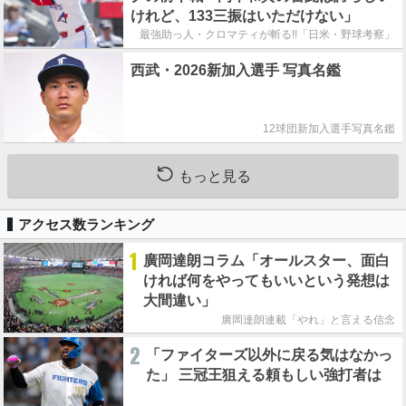
けれど、133三振はいただけない」
最強助っ人・クロマティが斬る!!「日米・野球考察」
西武・2026新加入選手 写真名鑑
12球団新加入選手写真名鑑
もっと見る
アクセス数ランキング
1
廣岡達朗コラム「オールスター、面白
ければ何をやってもいいという発想は
大間違い」
廣岡達朗連載「やれ」と言える信念
2
「ファイターズ以外に戻る気はなかっ
た」 三冠王狙える頼もしい強打者は