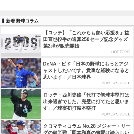
新着 野球コラム
【ロッテ】「これからも熱い応援を」益
田直也投手の通算250セーブ記念グッズ
第2弾が販売開始
HOT TOPIC
DeNA・ビド「日本の野球にもっとアジ
ャストしたいです。貴重な経験になると
思います」／日本球界
PLAYER'S VOICE
ロッテ・西川史礁「代打で初球本塁打は
出来過ぎでした。完璧に打てたと思いま
す」／球宴初打席本塁打
PLAYER'S VOICE
クロマティコラム No.28 メジャー・リー
グの前半戦「岡本和真の奮闘は誇らしい