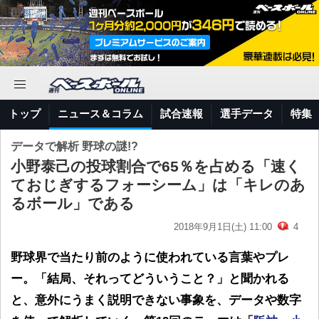
トップ
ニュース＆コラム
試合速報
選手データ
特集
データで解析 野球の謎!?
小野泰己の投球割合で65％を占める「速く
ておじぎするフォーシーム」は「キレのあ
るボール」である
2018年9月1日(土) 11:00
4
野球界で当たり前のように使われている言葉やプレ
ー。「結局、それってどういうこと？」と聞かれる
と、意外にうまく説明できない事象を、データや数字