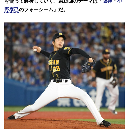
を使って解析していく。第19回のテーマは「
阪神
・
小
野泰己
のフォーシーム」だ。