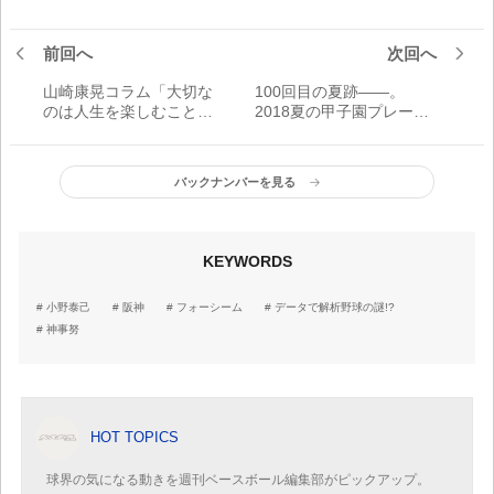
前回へ
次回へ
山崎康晃コラム「大切な
100回目の夏跡――。
のは人生を楽しむこと。
2018夏の甲子園プレーバ
常にHAPPYでいること」
ック
バックナンバーを見る
KEYWORDS
小野泰己
阪神
フォーシーム
データで解析野球の謎!?
神事努
HOT TOPICS
球界の気になる動きを週刊ベースボール編集部がピックアップ。