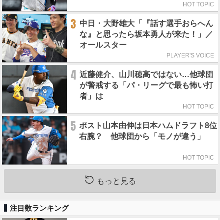
HOT TOPIC
3
中日・大野雄大「『話す選手おらへん
な』と思ったら坂本勇人が来た！」／
オールスター
PLAYER'S VOICE
4
近藤健介、山川穂高ではない…他球団
が警戒する「パ・リーグで最も怖い打
者」は
HOT TOPIC
5
ポスト山本由伸は日本ハムドラフト8位
右腕？ 他球団から「モノが違う」
HOT TOPIC
もっと見る
注目数ランキング