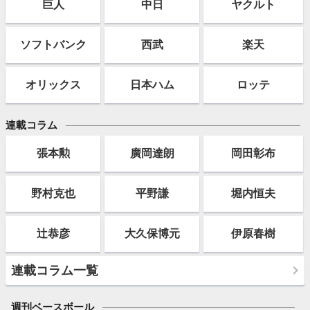
巨人
中日
ヤクルト
ソフト
バンク
西武
楽天
オリックス
日本ハム
ロッテ
連載コラム
張本勲
廣岡達朗
岡田彰布
野村克也
平野謙
堀内恒夫
辻恭彦
大久保博元
伊原春樹
連載コラム一覧
週刊ベースボール