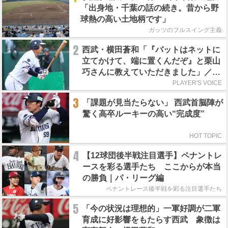
「出身地・千葉の話の続き。昔から野
球熱の高い土地柄です」
ガッツのフルスイング主義
2
西武・横田蒼和「『バットはネットに
立てかけて、端に置くんだぞ』と栗山
巧さんに教えていただきました」／憧
れの人からの金言
PLAYER'S VOICE
3
「課題が見当たらない」 西武首脳陣が
驚く高卒ルーキーの高い“完成度”
HOT TOPIC
4
【12球団後半戦注目選手】ペナントレ
ースを彩る選手たち ここからが本当
の勝負｜パ・リーグ編
ペナントレース後半戦を彩る注目選手たち
5
「今の状況は理想的」一軍好調が二軍
育成に好影響をもたらす西武 象徴は