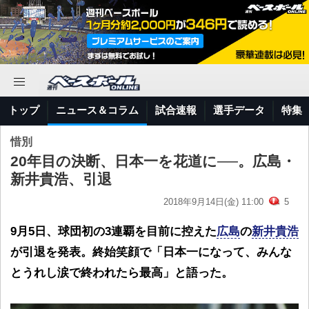
トップ
ニュース＆コラム
試合速報
選手データ
特集
惜別
20年目の決断、日本一を花道に──。広島・
新井貴浩、引退
2018年9月14日(金) 11:00
5
9月5日、球団初の3連覇を目前に控えた
広島
の
新井貴浩
が引退を発表。終始笑顔で「日本一になって、みんな
とうれし涙で終われたら最高」と語った。