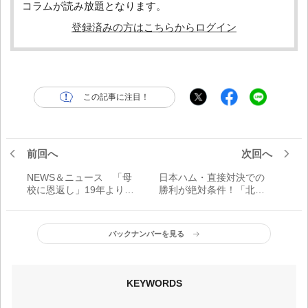
コラムが読み放題となります。
登録済みの方はこちらからログイン
この記事に注目！
前回へ
次回へ
NEWS＆ニュース 「母
日本ハム・直接対決での
校に恩返し」19年より早
勝利が絶対条件！「北海
大野球部に小宮山悟新監
道一丸」で逆転Vを狙う／
督
シーズン最終盤戦力分析
バックナンバーを見る
KEYWORDS