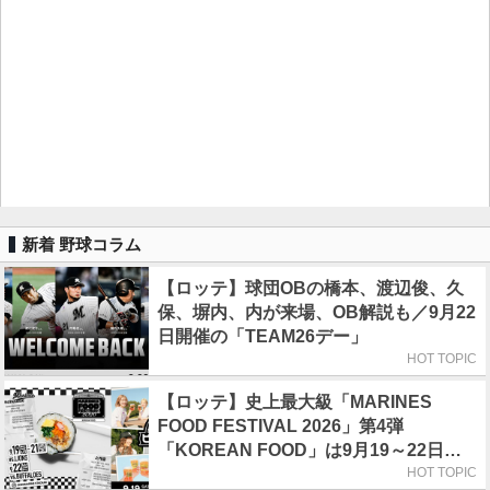
新着 野球コラム
【ロッテ】球団OBの橋本、渡辺俊、久
保、塀内、内が来場、OB解説も／9月22
日開催の「TEAM26デー」
HOT TOPIC
【ロッテ】史上最大級「MARINES
FOOD FESTIVAL 2026」第4弾
「KOREAN FOOD」は9月19～22日／
初日はビール半額デー
HOT TOPIC