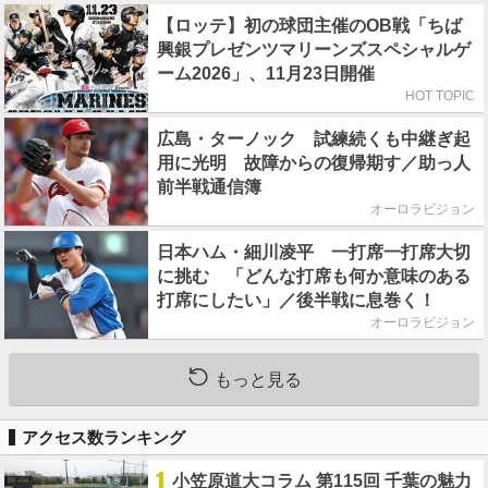
【ロッテ】初の球団主催のOB戦「ちば
興銀プレゼンツマリーンズスペシャルゲ
ーム2026」、11月23日開催
HOT TOPIC
広島・ターノック 試練続くも中継ぎ起
用に光明 故障からの復帰期す／助っ人
前半戦通信簿
オーロラビジョン
日本ハム・細川凌平 一打席一打席大切
に挑む 「どんな打席も何か意味のある
打席にしたい」／後半戦に息巻く！
オーロラビジョン
もっと見る
アクセス数ランキング
1
小笠原道大コラム 第115回 千葉の魅力