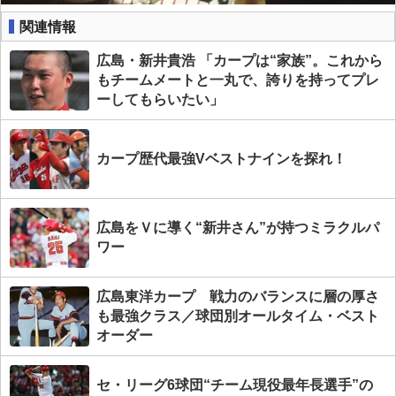
関連情報
広島・新井貴浩 「カープは“家族”。これから
もチームメートと一丸で、誇りを持ってプレ
ーしてもらいたい」
カープ歴代最強Vベストナインを探れ！
広島をＶに導く“新井さん”が持つミラクルパ
ワー
広島東洋カープ 戦力のバランスに層の厚さ
も最強クラス／球団別オールタイム・ベスト
オーダー
セ・リーグ6球団“チーム現役最年長選手”の