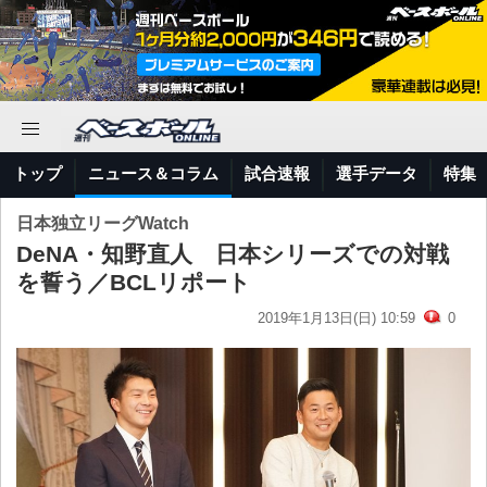
トップ
ニュース＆コラム
試合速報
選手データ
特集
日本独立リーグWatch
DeNA・知野直人 日本シリーズでの対戦
を誓う／BCLリポート
2019年1月13日(日) 10:59
0