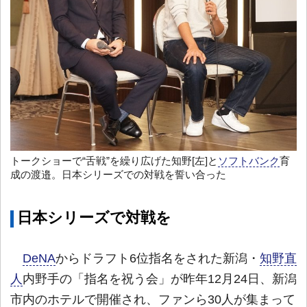
トークショーで“舌戦”を繰り広げた知野[左]と
ソフトバンク
育
成の渡邉。日本シリーズでの対戦を誓い合った
日本シリーズで対戦を
DeNA
からドラフト6位指名をされた新潟・
知野直
人
内野手の「指名を祝う会」が昨年12月24日、新潟
市内のホテルで開催され、ファンら30人が集まって