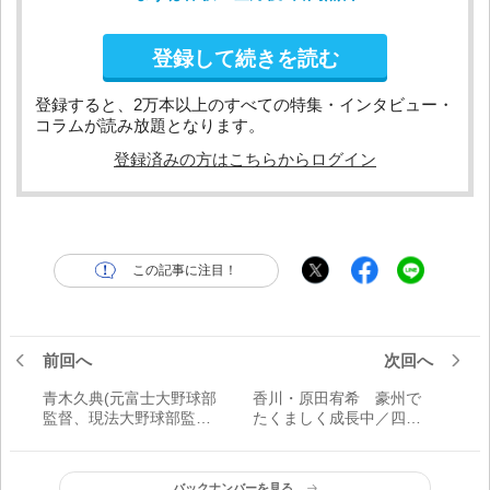
登録して続きを読む
登録すると、2万本以上のすべての特集・インタビュー・
コラムが読み放題となります。
登録済みの方はこちらからログイン
この記事に注目！
前回へ
次回へ
青木久典(元富士大野球部
香川・原田宥希 豪州で
監督、現法大野球部監督)
たくましく成長中／四国
が贈る 山川穂高(富士大→
ILリポート
西武)へのメッセージ 「高
校時代のヒットで『コイ
バックナンバーを見る