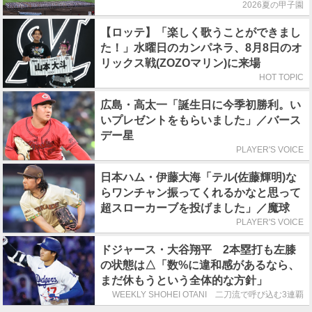
2026夏の甲子園
【ロッテ】「楽しく歌うことができまし
た！」水曜日のカンパネラ、8月8日のオ
リックス戦(ZOZOマリン)に来場
HOT TOPIC
広島・高太一「誕生日に今季初勝利。い
いプレゼントをもらいました」／バース
デー星
PLAYER'S VOICE
日本ハム・伊藤大海「テル(佐藤輝明)な
らワンチャン振ってくれるかなと思って
超スローカーブを投げました」／魔球
PLAYER'S VOICE
ドジャース・大谷翔平 2本塁打も左膝
の状態は△「数%に違和感があるなら、
まだ休もうという全体的な方針」
WEEKLY SHOHEI OTANI 二刀流で呼び込む3連覇