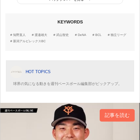
ツはすごい』と心を揺さ
ぶられた。パワーという
か、遠くに飛ばす能力に
長けていた」
KEYWORDS
知野直人
渡邉雄大
武山智史
DeNA
BCL
独立リーグ
新潟アルビレックスBC
HOT TOPICS
球界の気になる動きを週刊ベースボール編集部がピックアップ。
記事を読む