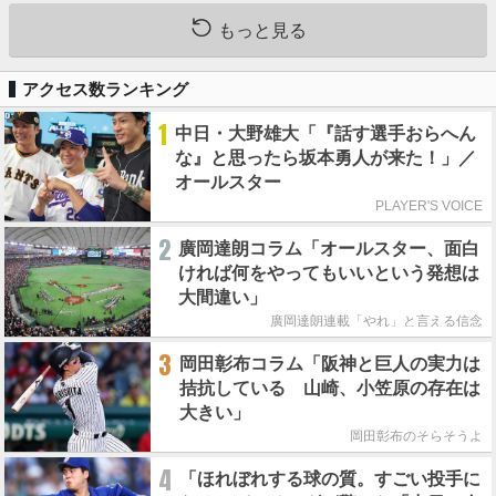
もっと見る
アクセス数ランキング
1
中日・大野雄大「『話す選手おらへん
な』と思ったら坂本勇人が来た！」／
オールスター
PLAYER'S VOICE
2
廣岡達朗コラム「オールスター、面白
ければ何をやってもいいという発想は
大間違い」
廣岡達朗連載「やれ」と言える信念
3
岡田彰布コラム「阪神と巨人の実力は
拮抗している 山崎、小笠原の存在は
大きい」
岡田彰布のそらそうよ
4
「ほれぼれする球の質。すごい投手に