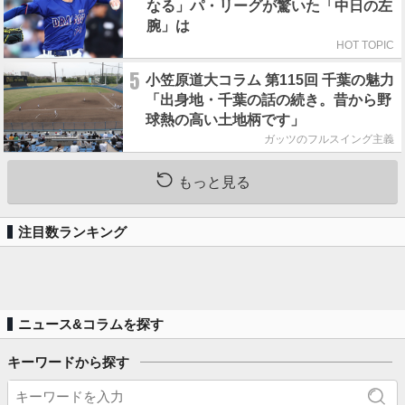
なる」パ・リーグが驚いた「中日の左
腕」は
HOT TOPIC
5
小笠原道大コラム 第115回 千葉の魅力
「出身地・千葉の話の続き。昔から野
球熱の高い土地柄です」
ガッツのフルスイング主義
もっと見る
注目数ランキング
ニュース&コラムを探す
キーワードから探す