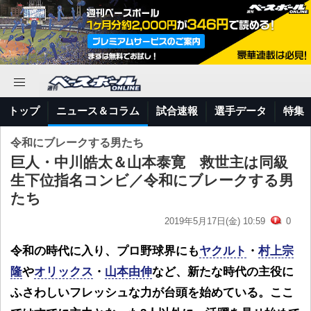
トップ
ニュース＆コラム
試合速報
選手データ
特集
令和にブレークする男たち
巨人・中川皓太＆山本泰寛 救世主は同級
生下位指名コンビ／令和にブレークする男
たち
2019年5月17日(金) 10:59
0
令和の時代に入り、プロ野球界にも
ヤクルト
・
村上宗
隆
や
オリックス
・
山本由伸
など、新たな時代の主役に
ふさわしいフレッシュな力が台頭を始めている。ここ