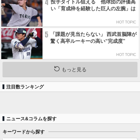
4
投手タイトル狙える 他球団の評価高
い「育成枠を経験した巨人の左腕」は
HOT TOPIC
5
「課題が見当たらない」 西武首脳陣が
驚く高卒ルーキーの高い“完成度”
HOT TOPIC
もっと見る
注目数ランキング
ニュース&コラムを探す
キーワードから探す