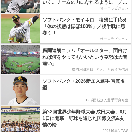
いく。チームの力になれるように」／後
半戦に息巻く！
オーロラビジョン
ソフトバンク・モイネロ 復帰に手応え
「体の状態はほぼ100%」／後半戦に息
巻く！
オーロラビジョン
廣岡達朗コラム「オールスター、面白け
れば何をやってもいいという発想は大間
違い」
廣岡達朗連載「やれ」と言える信念
ソフトバンク・2026新加入選手 写真名
鑑
12球団新加入選手写真名鑑
第32回世界少年野球大会 成田大会、8月
1日に開幕 野球を通じた国際交流&友
情の輪
2026球界NEWS