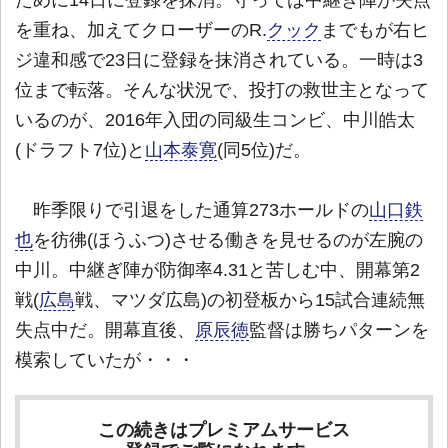
ために14日に登録を抹消。守っては中継ぎ陣が失点
を重ね、加えてクローザーのR.
クック
までもが右ヒ
ジ違和感で23日に登録を抹消されている。一時は3
位まで転落。そんな状況で、投打の救世主となって
いるのが、2016年入団の同級生コンビ、中川皓太
(ドラフト7位)と
山本泰寛
(同5位)だ。
昨季限りで引退をした通算273ホールドの
山口鉄
也
を彷彿(ほうふつ)させる働きを見せるのが左腕の
中川。中継ぎ陣が防御率4.31と苦しむ中、開幕第2
戦(
広島
戦、マツダ広島)の初登板から15試合連続無
失点中だ。開幕直後、
原辰徳
監督は勝ちパターンを
模索していたが・・・
この続きはプレミアムサービス