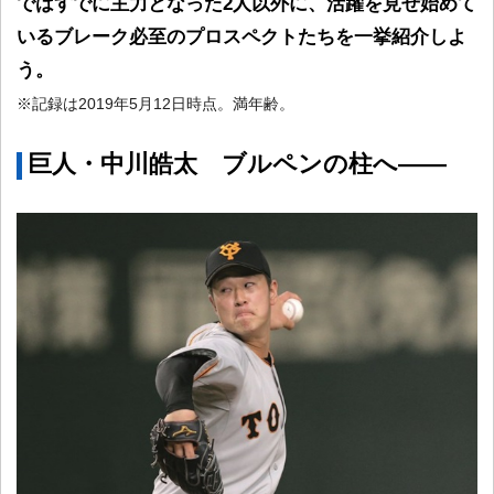
ではすでに主力となった2人以外に、活躍を見せ始めて
いるブレーク必至のプロスペクトたちを一挙紹介しよ
う。
※記録は2019年5月12日時点。満年齢。
巨人・中川皓太 ブルペンの柱へ――