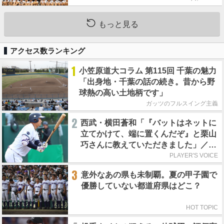
もっと見る
アクセス数ランキング
1
小笠原道大コラム 第115回 千葉の魅力
「出身地・千葉の話の続き。昔から野
球熱の高い土地柄です」
ガッツのフルスイング主義
2
西武・横田蒼和「『バットはネットに
立てかけて、端に置くんだぞ』と栗山
巧さんに教えていただきました」／憧
れの人からの金言
PLAYER'S VOICE
3
意外なあの県も未制覇。夏の甲子園で
優勝していない都道府県はどこ？
HOT TOPIC