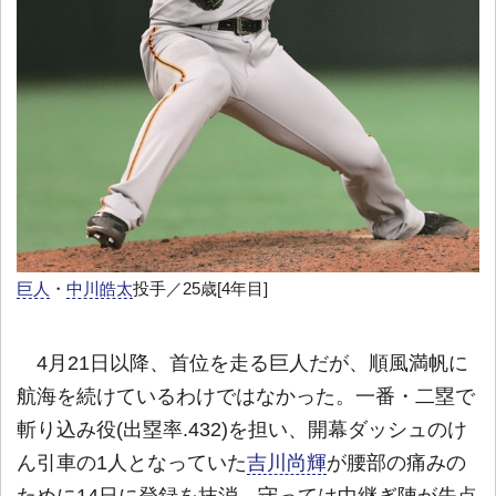
巨人
・
中川皓太
投手／25歳[4年目]
4月21日以降、首位を走る巨人だが、順風満帆に
航海を続けているわけではなかった。一番・二塁で
斬り込み役(出塁率.432)を担い、開幕ダッシュのけ
ん引車の1人となっていた
吉川尚輝
が腰部の痛みの