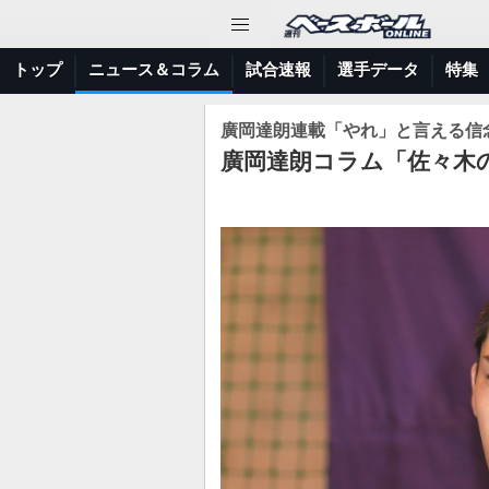
トップ
ニュース＆コラム
試合速報
選手データ
特集
廣岡達朗連載「やれ」と言える信
廣岡達朗コラム「佐々木