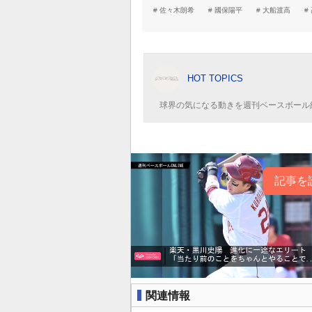
佐々木朗希
國保陽平
大船渡高
HOT TOPICS
球界の気になる動きを週刊ベースボール
記事を
関連情報