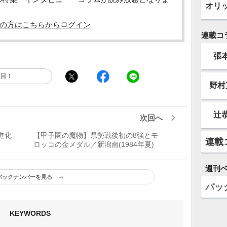
オリ
の方はこちらからログイン
連載コ
張
注目！
野村
辻
次回へ
進化
【甲子園の魔物】県勢戦後初の8強とモ
連載
ロッコの金メダル／新潟南(1984年夏)
週刊
バックナンバーを見る
バッ
KEYWORDS