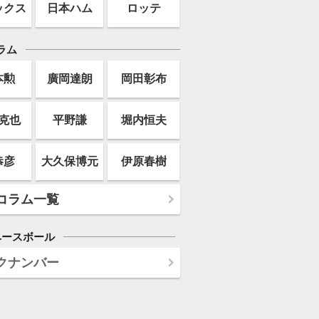
ックス
日本ハム
ロッテ
ラム
本勲
廣岡達朗
岡田彰布
克也
平野謙
堀内恒夫
恭彦
大久保博元
伊原春樹
コラム一覧
ベースボール
クナンバー