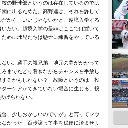
高校の野球部というのは存在しているのでは
子園に出るためだ。高野連は、それを許して
のだから、いいじゃないかと。越境入学する
言いたい。越境入学の是非はここでは置いて
くために球児たちは懸命に練習をやっている
ない。選手の親兄弟、地元の夢がかかって
ころまでたどり着きながらチャンスを手放し
障するかもしれない？ 故障というのは、投
フターケアができていない場合に生じる。投
ど投げられない。
督、少しおかしいのですが」と言ってマウ
わなかった。百歩譲って事を穏便に済ませよ