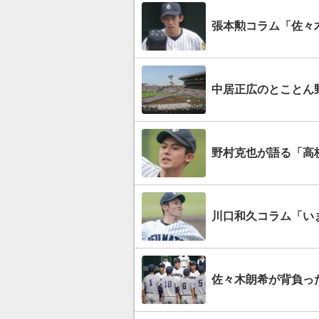
張本勲コラム「佐々
中居正広のとことん
野村克也が語る「高
川口和久コラム「い
佐々木朗希が背負っ