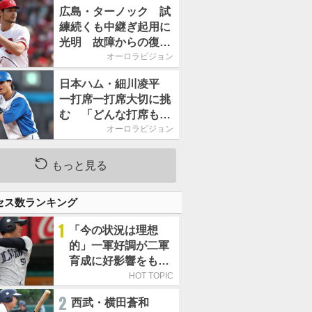
2026」、11月23日開
広島・ターノック 試
催
練続くも中継ぎ起用に
光明 故障からの復帰
期す／助っ人前半戦通
オーロラビジョン
信簿
日本ハム・細川凌平
一打席一打席大切に挑
む 「どんな打席も何
か意味のある打席にし
オーロラビジョン
たい」／後半戦に息巻
く！
もっと見る
セス数ランキング
1
「今の状況は理想
的」一軍好調が二軍
育成に好影響をもた
らす西武 象徴は高
HOT TOPIC
卒新人・横田蒼和
2
西武・横田蒼和