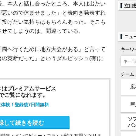
長、本人と話し合ったところ、本人は出たい
注目
が悪いので休ませました」と表向き発表すれ
「投げたい気持ちはもちろんあった。そこも
させてしまうのは、間違っている。
ニュ
子園へ行くために地方大会がある」と言って
キーワ
の英断だった」というダルビッシュ(有)に
チーム
広
きはプレミアムサービス
でご覧になれます。
巨
は体験！登録後7日間無料
ソ
録して続きを読む
バ
の特集・インタビュー・コラムが読み放題となりま