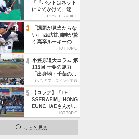
「『バットはネット
に立てかけて、端に
置くんだぞ』と栗山
PLAYER'S VOICE
巧さんに教えていた
3
「課題が見当たらな
だきました」／憧れ
い」 西武首脳陣が驚
の人からの金言
く高卒ルーキーの高
い“完成度”
HOT TOPIC
4
小笠原道大コラム 第
115回 千葉の魅力
「出身地・千葉の話
の続き。昔から野球
ガッツのフルスイング主義
熱の高い土地柄で
5
【ロッテ】「LE
す」
SSERAFIM」HONG
EUNCHAEさんが始
球式「この場に立て
HOT TOPIC
て本当にうれしい」
／8月5日の西武戦
もっと見る
（ZOZOマリン）