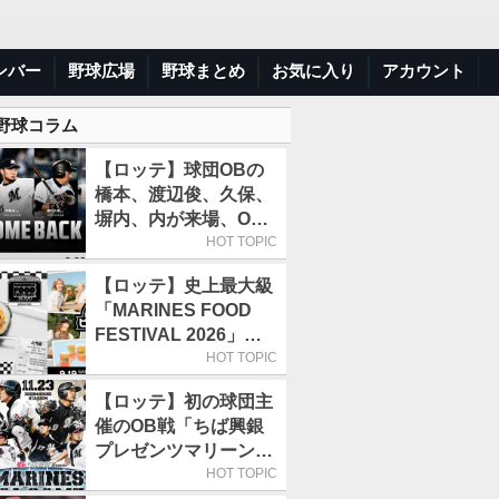
ンバー
野球広場
野球まとめ
お気に入り
アカウント
 野球コラム
【ロッテ】球団OBの
橋本、渡辺俊、久保、
塀内、内が来場、OB
解説も／9月22日開催
HOT TOPIC
の「TEAM26デー」
【ロッテ】史上最大級
「MARINES FOOD
FESTIVAL 2026」第4
弾「KOREAN
HOT TOPIC
FOOD」は9月19～22
【ロッテ】初の球団主
日／初日はビール半額
催のOB戦「ちば興銀
デー
プレゼンツマリーンズ
スペシャルゲーム
HOT TOPIC