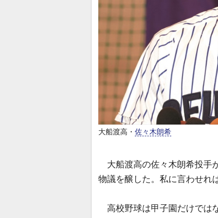
大船渡高・
佐々木朗希
大船渡高の佐々木朗希投手が
物議を醸した。私に言わせれば
高校野球は甲子園だけではな