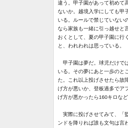
違う。甲子園があって初めて
ないか。越境入学にしても甲
いる。ルールで禁じていない
なら家族も一緒に引っ越せと
おくとして、夏の甲子園に行
と、われわれは思っている。
甲子園は夢だ。球児だけでは
いる。その夢にあと一歩のと
た。これ以上投げさせたら故
げ方が悪いか、登板過多でア
げ方が悪かったら160キロな
実際に投げさせてみて、「監
ンドを降りれば誰も文句は言