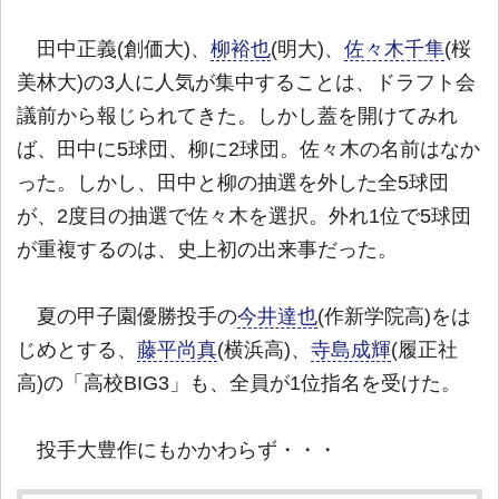
田中正義(創価大)、
柳裕也
(明大)、
佐々木千隼
(桜
美林大)の3人に人気が集中することは、ドラフト会
議前から報じられてきた。しかし蓋を開けてみれ
ば、田中に5球団、柳に2球団。佐々木の名前はなか
った。しかし、田中と柳の抽選を外した全5球団
が、2度目の抽選で佐々木を選択。外れ1位で5球団
が重複するのは、史上初の出来事だった。
夏の甲子園優勝投手の
今井達也
(作新学院高)をは
じめとする、
藤平尚真
(横浜高)、
寺島成輝
(履正社
高)の「高校BIG3」も、全員が1位指名を受けた。
投手大豊作にもかかわらず・・・