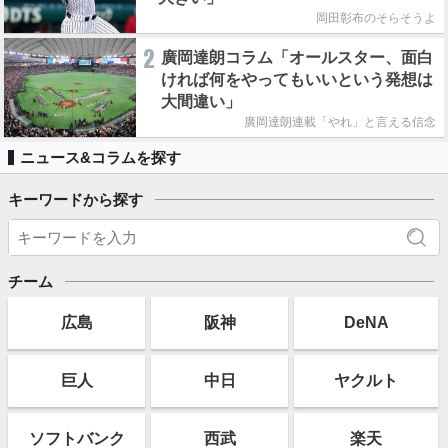
岡田彰布のそらそうよ
2
廣岡達朗コラム「オールスター、面白
ければ何をやってもいいという発想は
大間違い」
廣岡達朗連載「やれ」と言える信念
ニュース&コラムを探す
キーワードから探す
チーム
広島
阪神
DeNA
巨人
中日
ヤクルト
ソフト
バンク
西武
楽天