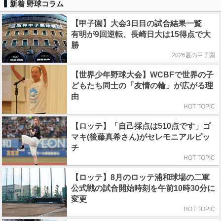
新着 野球コラム
【甲子園】大会3日目の試合結果一覧
有明が9回逆転、長崎日大は15得点で大
勝
2026夏の甲子園
【世界少年野球大会】WCBFで世界の子
どもたち同士の「友情の輪」が広がる理
由
HOT TOPIC
【ロッテ】「自己採点は510点です」ゴ
マキ(後藤真希さん)がセレモニアルピッ
チ
HOT TOPIC
【ロッテ】8月のロッテ浦和球場の二軍
公式戦の試合開始時刻を午前10時30分に
変更
HOT TOPIC