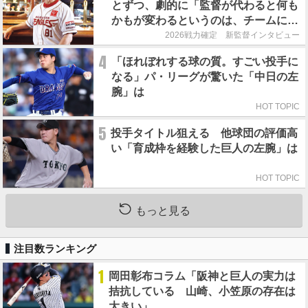
とずつ、劇的に「監督が代わると何も
かもが変わるというのは、チームにと
って良くないことなんです」
2026戦力確定 新監督インタビュー
4
「ほれぼれする球の質。すごい投手に
なる」パ・リーグが驚いた「中日の左
腕」は
HOT TOPIC
5
投手タイトル狙える 他球団の評価高
い「育成枠を経験した巨人の左腕」は
HOT TOPIC
もっと見る
注目数ランキング
1
岡田彰布コラム「阪神と巨人の実力は
拮抗している 山崎、小笠原の存在は
大きい」