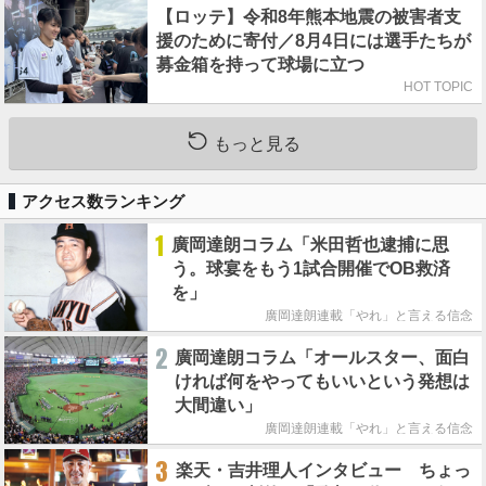
【ロッテ】令和8年熊本地震の被害者支
援のために寄付／8月4日には選手たちが
募金箱を持って球場に立つ
HOT TOPIC
もっと見る
アクセス数ランキング
1
廣岡達朗コラム「米田哲也逮捕に思
う。球宴をもう1試合開催でOB救済
を」
廣岡達朗連載「やれ」と言える信念
2
廣岡達朗コラム「オールスター、面白
ければ何をやってもいいという発想は
大間違い」
廣岡達朗連載「やれ」と言える信念
3
楽天・吉井理人インタビュー ちょっ