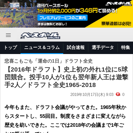
トップ
ニュース＆コラム
試合速報
選手データ
特集
悲喜こもごも「運命の1日」ドラフト全史
【2016年ドラフト】史上初の外れ1位に5球
団競合。投手10人が1位も翌年新人王は遊撃
手2人／ドラフト全史1965-2018
2019年10月17日(木) 9:03
0
今年もまた、ドラフト会議がやってきた。1965年秋か
らスタートし、55回目。制度をさまざまに変えながら
歴史を紡いできた。ここでは2018年の会議まで1年ご