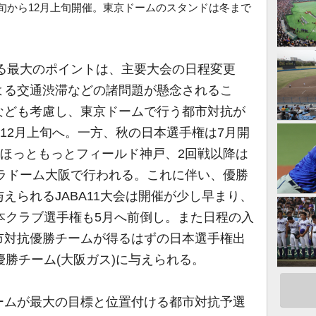
旬から12月上旬開催。東京ドームのスタンドは冬まで
ける最大のポイントは、主要大会の日程変更
よる交通渋滞などの諸問題が懸念されるこ
なども考慮し、東京ドームで行う都市対抗が
～12月上旬へ。一方、秋の日本選手権は7月開
にほっともっとフィールド神戸、2回戦以降は
セラドーム大阪で行われる。これに伴い、優勝
えられるJABA11大会は開催が少し早まり、
本クラブ選手権も5月へ前倒し。また日程の入
市対抗優勝チームが得るはずの日本選手権出
優勝チーム(大阪ガス)に与えられる。
ムが最大の目標と位置付ける都市対抗予選