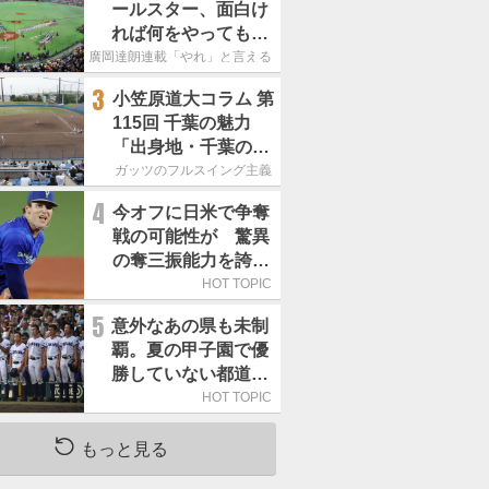
ールスター、面白け
れば何をやってもい
いという発想は大間
廣岡達朗連載「やれ」と言える信念
違い」
3
小笠原道大コラム 第
115回 千葉の魅力
「出身地・千葉の話
の続き。昔から野球
ガッツのフルスイング主義
熱の高い土地柄で
4
今オフに日米で争奪
す」
戦の可能性が 驚異
の奪三振能力を誇る
「最速160キロ右
HOT TOPIC
腕」は
5
意外なあの県も未制
覇。夏の甲子園で優
勝していない都道府
県はどこ？
HOT TOPIC
もっと見る