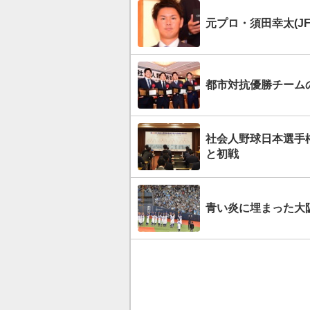
元プロ・須田幸太(J
都市対抗優勝チーム
社会人野球日本選手
と初戦
青い炎に埋まった大