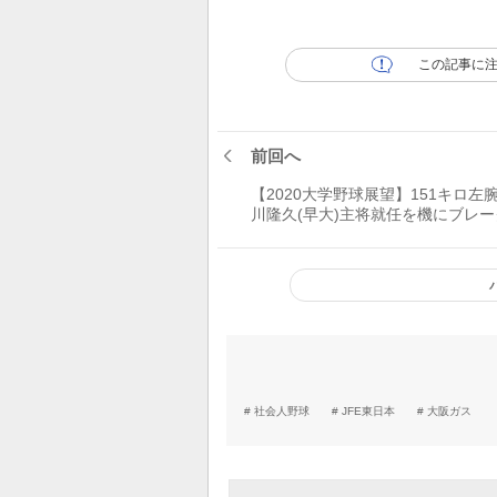
この記事に
前回へ
【2020大学野球展望】151キロ左
川隆久(早大)主将就任を機にブレー
予感 50メートル走5秒6のスプリン
五十幡亮汰(中大)の足に注目
社会人野球
JFE東日本
大阪ガス