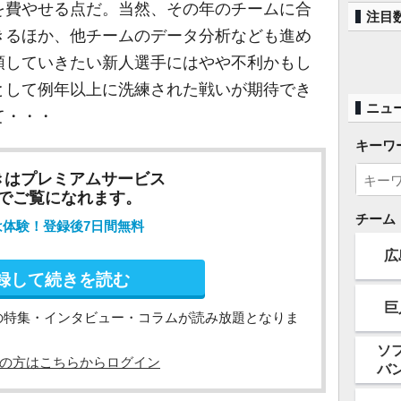
を費やせる点だ。当然、その年のチームに合
注目
きるほか、他チームのデータ分析なども進め
頭していきたい新人選手にはやや不利かもし
として例年以上に洗練された戦いが期待でき
ニュ
て・・・
キーワ
きはプレミアムサービス
でご覧になれます。
チーム
は体験！登録後7日間無料
広
録して続きを読む
巨
の特集・インタビュー・コラムが読み放題となりま
ソ
の方はこちらからログイン
バ