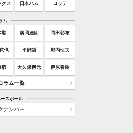
ックス
日本ハム
ロッテ
ラム
本勲
廣岡達朗
岡田彰布
克也
平野謙
堀内恒夫
恭彦
大久保博元
伊原春樹
コラム一覧
ベースボール
クナンバー