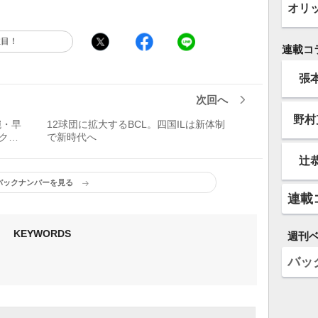
オリ
注目！
連載コ
張
次回へ
野村
腕・早
12球団に拡大するBCL。四国ILは新体制
クの
で新時代へ
ター
辻
バックナンバーを見る
連載
KEYWORDS
週刊
バッ