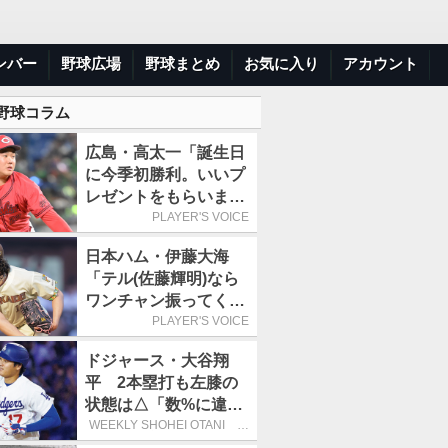
ンバー
野球広場
野球まとめ
お気に入り
アカウント
 野球コラム
広島・高太一「誕生日
に今季初勝利。いいプ
レゼントをもらいまし
た」／バースデー星
PLAYER'S VOICE
日本ハム・伊藤大海
「テル(佐藤輝明)なら
ワンチャン振ってくれ
るかなと思って超スロ
PLAYER'S VOICE
ーカーブを投げまし
ドジャース・大谷翔
た」／魔球
平 2本塁打も左膝の
状態は△「数%に違和
感があるなら、まだ休
WEEKLY SHOHEI OTANI 二
刀流で呼び込む3連覇