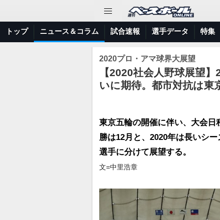
トップ
ニュース＆コラム
試合速報
選手データ
特集
2020プロ・アマ球界大展望
【2020社会人野球展望】
いに期待。都市対抗は東
東京五輪の開催に伴い、大会日
勝は12月と、2020年は長い
選手に分けて展望する。
文=中里浩章