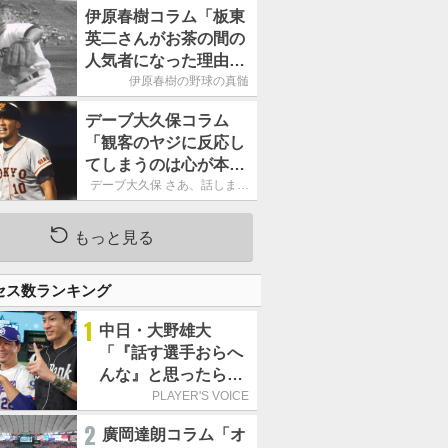
もうという全体的な方
伊原春樹コラム「板東
針」
英二さんがお茶の間の
人気者になった理由
甲子園の伝説、中日の
伊原春樹の野球の真髄
名投手も大学ノートを
デーブ大久保コラム
手放さなかった」
「観客のヤジに反応し
てしまうのは心が本当
に純粋だからなので
デーブ大久保 さあ、話しまし
ょう！
す」
もっと見る
セス数ランキング
1
中日・大野雄大
「『話す選手おらへ
んな』と思ったら坂
本勇人が来た！」／
PLAYER'S VOICE
オールスター
2
廣岡達朗コラム「オ