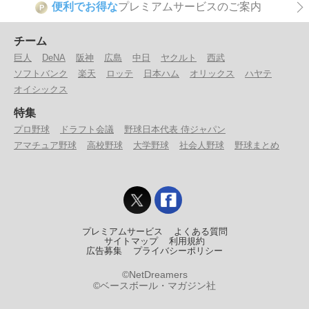
便利でお得な
プレミアムサービスのご案内
P
チーム
巨人
DeNA
阪神
広島
中日
ヤクルト
西武
ソフトバンク
楽天
ロッテ
日本ハム
オリックス
ハヤテ
オイシックス
特集
プロ野球
ドラフト会議
野球日本代表 侍ジャパン
アマチュア野球
高校野球
大学野球
社会人野球
野球まとめ
プレミアムサービス
よくある質問
サイトマップ
利用規約
広告募集
プライバシーポリシー
©NetDreamers
©ベースボール・マガジン社