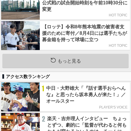
公式戦の試合開始時刻を午前10時30分に
変更
HOT TOPIC
【ロッテ】令和8年熊本地震の被害者支
援のために寄付／8月4日には選手たちが
募金箱を持って球場に立つ
HOT TOPIC
もっと見る
アクセス数ランキング
1
中日・大野雄大「『話す選手おらへん
な』と思ったら坂本勇人が来た！」／
オールスター
PLAYER'S VOICE
2
楽天・吉井理人インタビュー ちょっ
とずつ、劇的に「監督が代わると何も