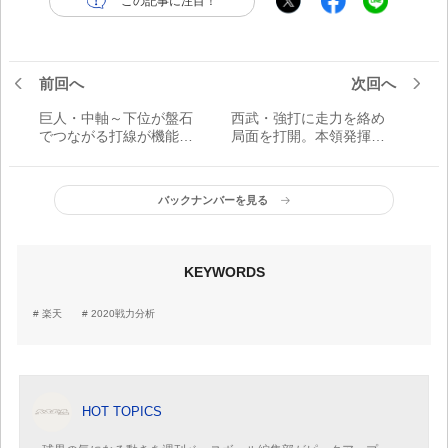
この記事に注目！
前回へ
次回へ
巨人・中軸～下位が盤石
西武・強打に走力を絡め
でつながる打線が機能。
局面を打開。本領発揮は
あとは一番固定だけ？
これから
バックナンバーを見る
KEYWORDS
楽天
2020戦力分析
HOT TOPICS