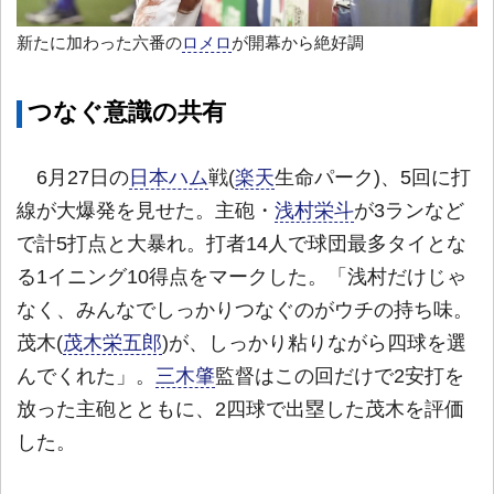
新たに加わった六番の
ロメロ
が開幕から絶好調
つなぐ意識の共有
6月27日の
日本ハム
戦(
楽天
生命パーク)、5回に打
線が大爆発を見せた。主砲・
浅村栄斗
が3ランなど
で計5打点と大暴れ。打者14人で球団最多タイとな
る1イニング10得点をマークした。「浅村だけじゃ
なく、みんなでしっかりつなぐのがウチの持ち味。
茂木(
茂木栄五郎
)が、しっかり粘りながら四球を選
んでくれた」。
三木肇
監督はこの回だけで2安打を
放った主砲とともに、2四球で出塁した茂木を評価
した。