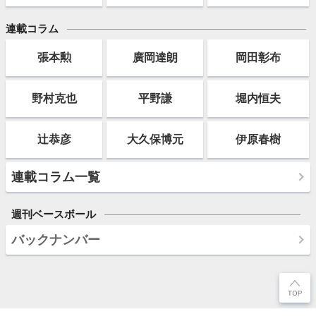
連載コラム
張本勲
廣岡達朗
岡田彰布
野村克也
平野謙
堀内恒夫
辻恭彦
大久保博元
伊原春樹
連載コラム一覧
週刊ベースボール
バックナンバー