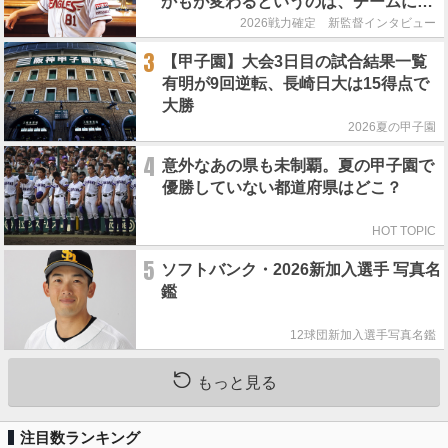
かもが変わるというのは、チームにと
って良くないことなんです」
2026戦力確定 新監督インタビュー
3
【甲子園】大会3日目の試合結果一覧
有明が9回逆転、長崎日大は15得点で
大勝
2026夏の甲子園
4
意外なあの県も未制覇。夏の甲子園で
優勝していない都道府県はどこ？
HOT TOPIC
5
ソフトバンク・2026新加入選手 写真名
鑑
12球団新加入選手写真名鑑
もっと見る
注目数ランキング