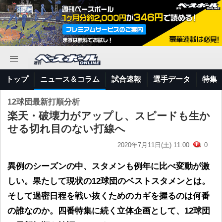
トップ
ニュース＆コラム
試合速報
選手データ
特集
12球団最新打順分析
楽天・破壊力がアップし、スピードも生か
せる切れ目のない打線へ
2020年7月11日(土) 11:00
0
異例のシーズンの中、スタメンも例年に比べ変動が激
しい。果たして現状の12球団のベストスタメンとは。
そして過密日程を戦い抜くためのカギを握るのは何番
の誰なのか。四番特集に続く立体企画として、12球団