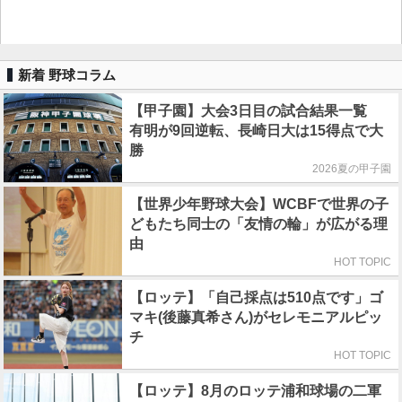
新着 野球コラム
【甲子園】大会3日目の試合結果一覧
有明が9回逆転、長崎日大は15得点で大
勝
2026夏の甲子園
【世界少年野球大会】WCBFで世界の子
どもたち同士の「友情の輪」が広がる理
由
HOT TOPIC
【ロッテ】「自己採点は510点です」ゴ
マキ(後藤真希さん)がセレモニアルピッ
チ
HOT TOPIC
【ロッテ】8月のロッテ浦和球場の二軍