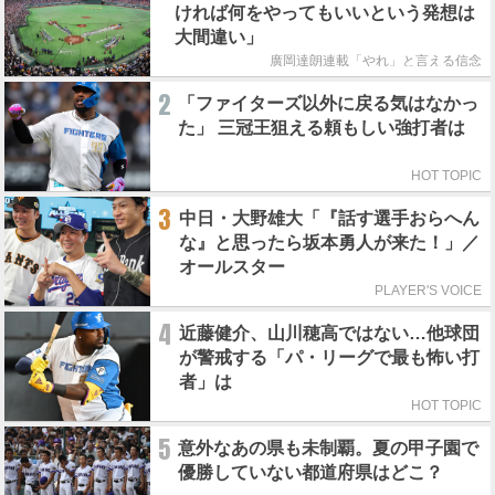
ければ何をやってもいいという発想は
大間違い」
廣岡達朗連載「やれ」と言える信念
2
「ファイターズ以外に戻る気はなかっ
た」 三冠王狙える頼もしい強打者は
HOT TOPIC
3
中日・大野雄大「『話す選手おらへん
な』と思ったら坂本勇人が来た！」／
オールスター
PLAYER'S VOICE
4
近藤健介、山川穂高ではない…他球団
が警戒する「パ・リーグで最も怖い打
者」は
HOT TOPIC
5
意外なあの県も未制覇。夏の甲子園で
優勝していない都道府県はどこ？