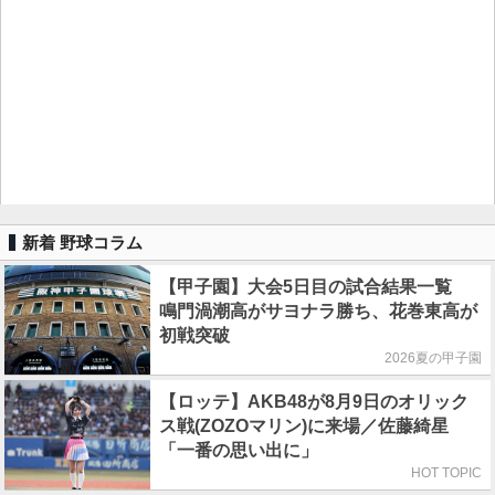
新着 野球コラム
【甲子園】大会5日目の試合結果一覧
鳴門渦潮高がサヨナラ勝ち、花巻東高が
初戦突破
2026夏の甲子園
【ロッテ】AKB48が8月9日のオリック
ス戦(ZOZOマリン)に来場／佐藤綺星
「一番の思い出に」
HOT TOPIC