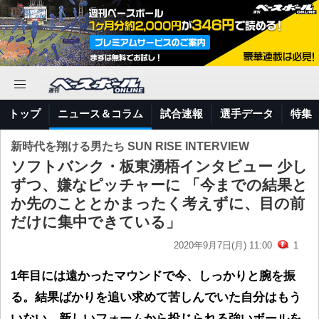
トップ
ニュース＆コラム
試合速報
選手データ
特集
新時代を翔ける男たち SUN RISE INTERVIEW
ソフトバンク・板東湧梧インタビュー 少し
ずつ、嫌なピッチャーに 「今までの結果と
か先のこととかまったく考えずに、目の前
だけに集中できている」
2020年9月7日(月) 11:00
1
1年目には遠かったマウンドで今、しっかりと腕を振
る。結果ばかりを追い求めて苦しんでいた自分はもう
いない。新しいフォームから投じられる強いボールを