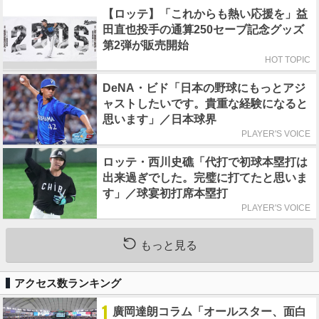
【ロッテ】「これからも熱い応援を」益
田直也投手の通算250セーブ記念グッズ
第2弾が販売開始
HOT TOPIC
DeNA・ビド「日本の野球にもっとアジ
ャストしたいです。貴重な経験になると
思います」／日本球界
PLAYER'S VOICE
ロッテ・西川史礁「代打で初球本塁打は
出来過ぎでした。完璧に打てたと思いま
す」／球宴初打席本塁打
PLAYER'S VOICE
もっと見る
アクセス数ランキング
1
廣岡達朗コラム「オールスター、面白