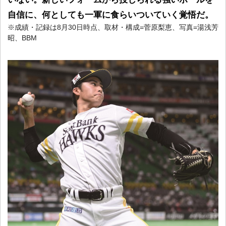
自信に、何としても一軍に食らいついていく覚悟だ。
※成績・記録は8月30日時点、取材・構成=菅原梨恵、写真=湯浅芳
昭、BBM