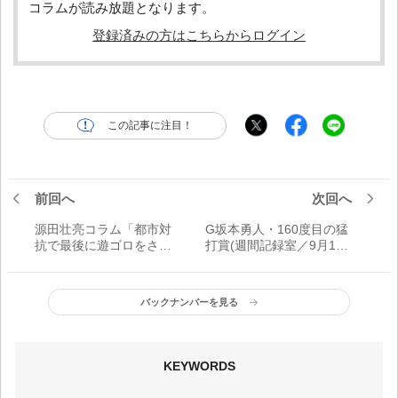
コラムが読み放題となります。
登録済みの方はこちらからログイン
この記事に注目！
前回へ
次回へ
源田壮亮コラム「都市対
G坂本勇人・160度目の猛
抗で最後に遊ゴロをさば
打賞(週間記録室／9月18
いて初優勝を叶えたのが
日～9月27日)
最も印象深いです」
バックナンバーを見る
KEYWORDS