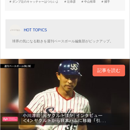
ダンプ辻のキャッチャーはつらいよ
辻恭彦
中山裕章
捕手
HOT TOPICS
球界の気になる動きを週刊ベースボール編集部がピックアップ。
記事を読む