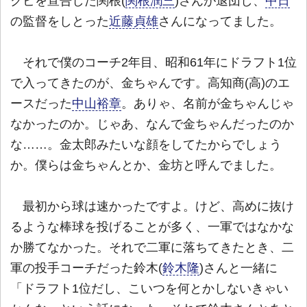
クビを宣告した関根(
関根潤三
)さんが退団し、
中日
の監督をしとった
近藤貞雄
さんになってました。
それで僕のコーチ2年目、昭和61年にドラフト1位
で入ってきたのが、金ちゃんです。高知商(高)のエ
ースだった
中山裕章
。ありゃ、名前が金ちゃんじゃ
なかったのか。じゃあ、なんで金ちゃんだったのか
な……。金太郎みたいな顔をしてたからでしょう
か。僕らは金ちゃんとか、金坊と呼んでました。
最初から球は速かったですよ。けど、高めに抜け
るような棒球を投げることが多く、一軍ではなかな
か勝てなかった。それで二軍に落ちてきたとき、二
軍の投手コーチだった鈴木(
鈴木隆
)さんと一緒に
「ドラフト1位だし、こいつを何とかしないきゃい