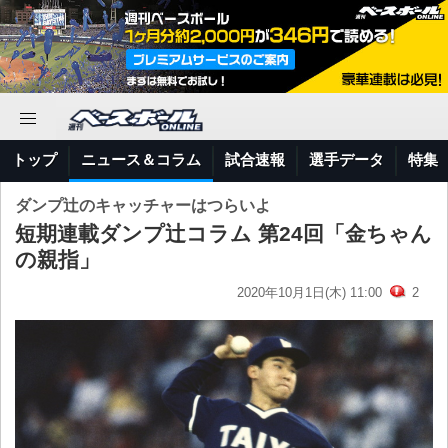
トップ
ニュース＆コラム
試合速報
選手データ
特集
ダンプ辻のキャッチャーはつらいよ
短期連載ダンプ辻コラム 第24回「金ちゃん
の親指」
2020年10月1日(木) 11:00
2