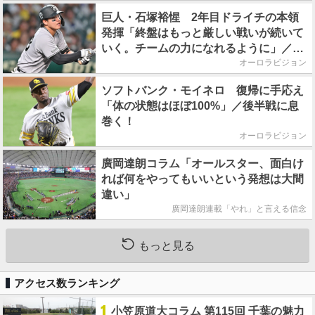
巨人・石塚裕惺 2年目ドライチの本領
発揮「終盤はもっと厳しい戦いが続いて
いく。チームの力になれるように」／後
半戦に息巻く！
オーロラビジョン
ソフトバンク・モイネロ 復帰に手応え
「体の状態はほぼ100%」／後半戦に息
巻く！
オーロラビジョン
廣岡達朗コラム「オールスター、面白け
れば何をやってもいいという発想は大間
違い」
廣岡達朗連載「やれ」と言える信念
もっと見る
アクセス数ランキング
1
小笠原道大コラム 第115回 千葉の魅力