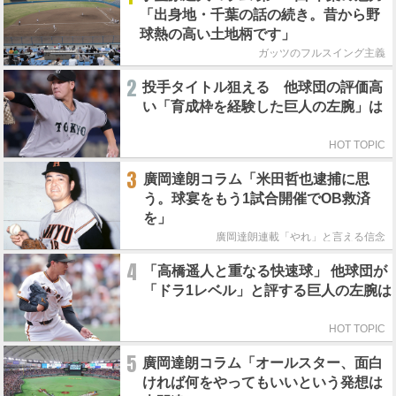
「出身地・千葉の話の続き。昔から野
球熱の高い土地柄です」
ガッツのフルスイング主義
2
投手タイトル狙える 他球団の評価高
い「育成枠を経験した巨人の左腕」は
HOT TOPIC
3
廣岡達朗コラム「米田哲也逮捕に思
う。球宴をもう1試合開催でOB救済
を」
廣岡達朗連載「やれ」と言える信念
4
「高橋遥人と重なる快速球」 他球団が
「ドラ1レベル」と評する巨人の左腕は
HOT TOPIC
5
廣岡達朗コラム「オールスター、面白
ければ何をやってもいいという発想は