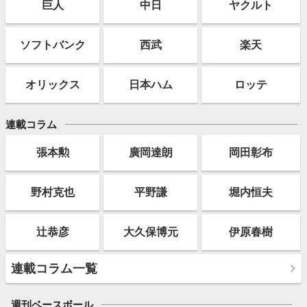
巨人
中日
ヤクルト
ソフト
バンク
西武
楽天
オリックス
日本ハム
ロッテ
連載コラム
張本勲
廣岡達朗
岡田彰布
野村克也
平野謙
堀内恒夫
辻恭彦
大久保博元
伊原春樹
連載コラム一覧
週刊ベースボール