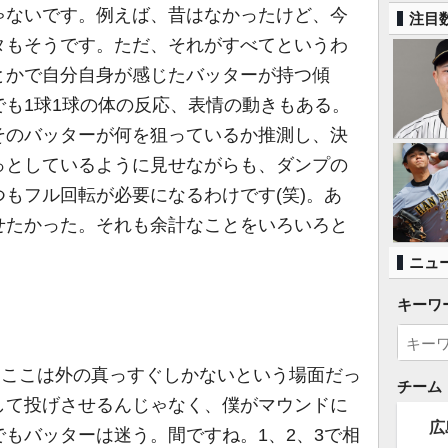
ないです。例えば、昔はなかったけど、今
注目
タもそうです。ただ、それがすべてというわ
とかで自分自身が感じたバッターが持つ傾
も1球1球の体の反応、表情の動きもある。
そのバッターが何を狙っているか推測し、決
っとしているように見せながらも、ダンプの
もフル回転が必要になるわけです(笑)。あ
せたかった。それも余計なことをいろいろと
ニュ
キーワ
。ここは外の真っすぐしかないという場面だっ
チーム
して投げさせるんじゃなく、僕がマウンドに
広
もバッターは迷う。間ですね。1、2、3で相