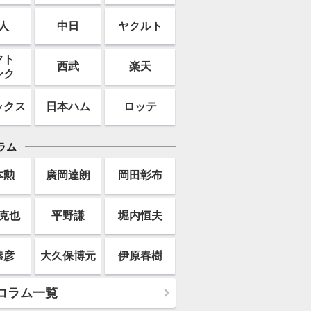
人
中日
ヤクルト
フト
西武
楽天
ンク
ックス
日本ハム
ロッテ
ラム
本勲
廣岡達朗
岡田彰布
克也
平野謙
堀内恒夫
恭彦
大久保博元
伊原春樹
コラム一覧