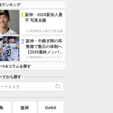
数ランキング
1
阪神・2026新加入選
手 写真名鑑
12球団新加入選手写真名鑑
2
阪神・中継ぎ陣の再
整備で盤石の体制へ
【2026最終メンバー
リスト】
12球団最新メンバーリスト
ース&コラムを探す
ードから探す
島
阪神
DeNA