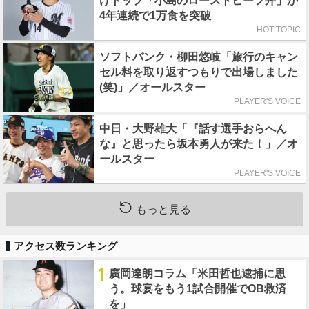
げトップ「小島のローストビーフ丼」が
4年連続で1万食を突破
HOT TOPIC
ソフトバンク・柳田悠岐「旅行のキャン
セル料を取り返すつもりで出場しました
(笑)」／オールスター
PLAYER'S VOICE
中日・大野雄大「『話す選手おらへん
な』と思ったら坂本勇人が来た！」／オ
ールスター
PLAYER'S VOICE
もっと見る
アクセス数ランキング
1
廣岡達朗コラム「米田哲也逮捕に思
う。球宴をもう1試合開催でOB救済
を」