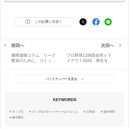
この記事に注目！
前回へ
次回へ
廣岡達朗コラム「リーグ
プロ野球12球団合同トラ
繁栄のために、コミッシ
イアウト2020 再生を誓
ョナーは発言すべきだ」
った戦いに新庄が元気ハ
ツラツ、アピール
バックナンバーを見る
KEYWORDS
ダンプ辻
ダンプ辻のキャッチャーはつらいよ
辻恭彦
遠井吾郎
藤本勝巳