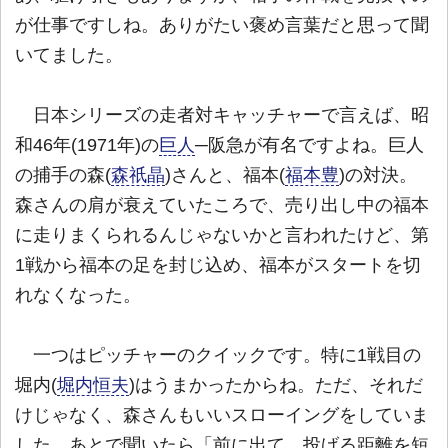
が仕事ですしね。ありがたい褒め言葉だと思って聞
いてました。
日本シリーズの走者対キャッチャーで言えば、昭
和46年(1971年)の
巨人
─阪急が有名ですよね。巨人
の捕手の森(
森祇晶
)さんと、福本(
福本豊
)の対決。
森さんの肩が衰えていたころで、売り出し中の福本
に走りまくられるんじゃないかと言われたけど、第
1戦から福本の足を封じ込め、福本がスタートを切
れなくなった。
一つはピッチャーのクイックです。特に1戦目の
堀内(
堀内恒夫
)はうまかったからね。ただ、それだ
けじゃなく、森さんもいいスローイングをしていま
した。あとで聞いたら「前に出て、投げる距離を短