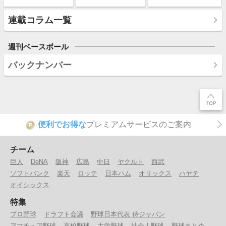
連載コラム一覧
週刊ベースボール
バックナンバー
便利でお得な
プレミアムサービスのご案内
P
チーム
巨人
DeNA
阪神
広島
中日
ヤクルト
西武
ソフトバンク
楽天
ロッテ
日本ハム
オリックス
ハヤテ
オイシックス
特集
プロ野球
ドラフト会議
野球日本代表 侍ジャパン
アマチュア野球
高校野球
大学野球
社会人野球
野球まとめ