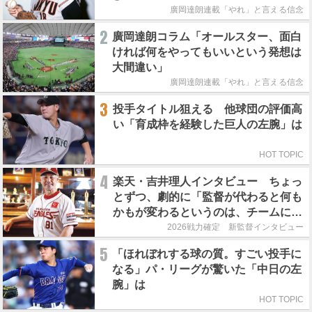
廣岡達朗連載「やれ」と言える信念
2
廣岡達朗コラム「オールスター、面白
ければ何をやってもいいという発想は
大間違い」
廣岡達朗連載「やれ」と言える信念
3
投手タイトル狙える 他球団の評価高
い「育成枠を経験した巨人の左腕」は
HOT TOPIC
4
楽天・吉井理人インタビュー ちょっ
とずつ、劇的に「監督が代わると何も
かもが変わるというのは、チームにと
って良くないことなんです」
2026戦力確定 新監督インタビュー
5
「ほれぼれする球の質。すごい投手に
なる」パ・リーグが驚いた「中日の左
腕」は
HOT TOPIC