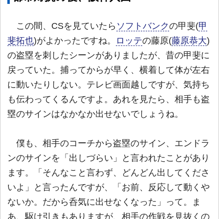
この間、CSを見ていたら
ソフトバンク
の甲斐(
甲
斐拓也
)がよかったですね。
ロッテ
の藤原(
藤原恭大
)
の盗塁を刺したシーンがありましたが、昔の甲斐に
戻っていた。捕ってからが早く、横着して体が左右
に動いたりしない。テレビ画面越しですが、気持ち
も伝わってくるんですよ。あれを見たら、相手も盗
塁のサインはなかなか出せないでしょうね。
僕も、相手のコーチから盗塁のサイン、エンドラ
ンのサインを「出しづらい」と言われたことがあり
ます。「そんなこと言わず、どんどん出してくださ
いよ」と言ったんですが、「お前、反応して動くや
ないか。だから呑気に出せなくなった」って。ま
あ、駆け引きもありますが、相手の作戦を見抜くの