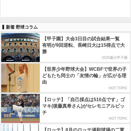
新着 野球コラム
【甲子園】大会3日目の試合結果一覧
有明が9回逆転、長崎日大は15得点で大
勝
2026夏の甲子園
【世界少年野球大会】WCBFで世界の子
どもたち同士の「友情の輪」が広がる理
由
HOT TOPIC
【ロッテ】「自己採点は510点です」ゴ
マキ(後藤真希さん)がセレモニアルピッ
チ
HOT TOPIC
【ロッテ】8月のロッテ浦和球場の二軍