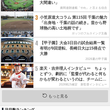
大間違い」
廣岡達朗連載「やれ」と言える信念
3
小笠原道大コラム 第115回 千葉の魅力
「出身地・千葉の話の続き。昔から野
球熱の高い土地柄です」
ガッツのフルスイング主義
4
【甲子園】大会3日目の試合結果一覧
有明が9回逆転、長崎日大は15得点で
大勝
2026夏の甲子園
5
楽天・吉井理人インタビュー ちょっ
とずつ、劇的に「監督が代わると何も
かもが変わるというのは、チームにと
って良くないことなんです」
2026戦力確定 新監督インタビュー
もっと見る
注目数ランキング