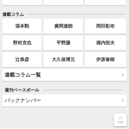
連載コラム
張本勲
廣岡達朗
岡田彰布
野村克也
平野謙
堀内恒夫
辻恭彦
大久保博元
伊原春樹
連載コラム一覧
週刊ベースボール
バックナンバー