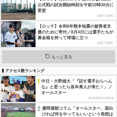
公式戦の試合開始時刻を午前10時30分に
変更
HOT TOPIC
【ロッテ】令和8年熊本地震の被害者支
援のために寄付／8月4日には選手たちが
募金箱を持って球場に立つ
HOT TOPIC
もっと見る
アクセス数ランキング
1
中日・大野雄大「『話す選手おらへん
な』と思ったら坂本勇人が来た！」／
オールスター
PLAYER'S VOICE
2
廣岡達朗コラム「オールスター、面白
ければ何をやってもいいという発想は