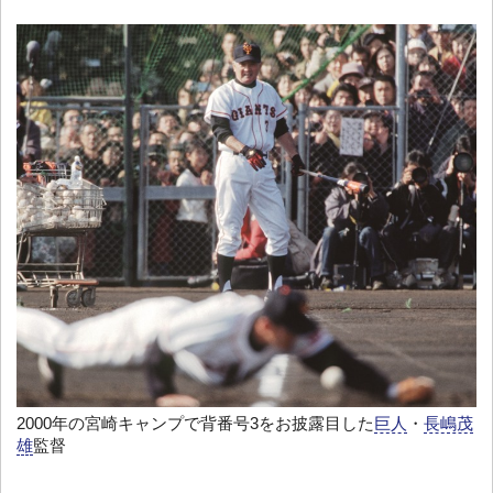
2000年の宮崎キャンプで背番号3をお披露目した
巨人
・
長嶋茂
雄
監督