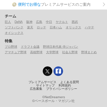
便利でお得な
プレミアムサービスのご案内
P
チーム
巨人
DeNA
阪神
広島
中日
ヤクルト
西武
ソフトバンク
楽天
ロッテ
日本ハム
オリックス
ハヤテ
オイシックス
特集
プロ野球
ドラフト会議
野球日本代表 侍ジャパン
アマチュア野球
高校野球
大学野球
社会人野球
野球まとめ
プレミアムサービス
よくある質問
サイトマップ
利用規約
広告募集
プライバシーポリシー
©NetDreamers
©ベースボール・マガジン社