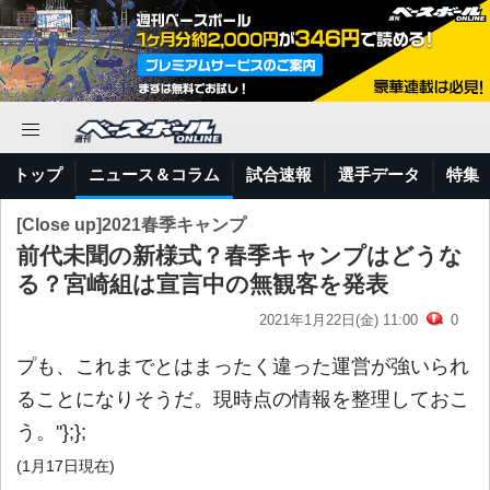
トップ
ニュース＆コラム
試合速報
選手データ
特集
[Close up]2021春季キャンプ
前代未聞の新様式？春季キャンプはどうな
る？宮崎組は宣言中の無観客を発表
2021年1月22日(金) 11:00
0
プも、これまでとはまったく違った運営が強いられ
ることになりそうだ。現時点の情報を整理しておこ
う。''};};
(1月17日現在)