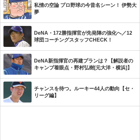
私情の空論 プロ野球の今昔名シーン！ 伊勢大
夢
DeNA・172勝指揮官が先発陣の強化へ／12
球団コーチングスタッフCHECK！
DeNA新指揮官の再建プランは？【解説者の
キャンプ着眼点・野村弘樹[元大洋・横浜]】
チャンスを待つ。ルーキー44人の動向【セ・
リーグ編】