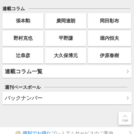
連載コラム
張本勲
廣岡達朗
岡田彰布
野村克也
平野謙
堀内恒夫
辻恭彦
大久保博元
伊原春樹
連載コラム一覧
週刊ベースボール
バックナンバー
便利でお得な
プレミアムサービスのご案内
P