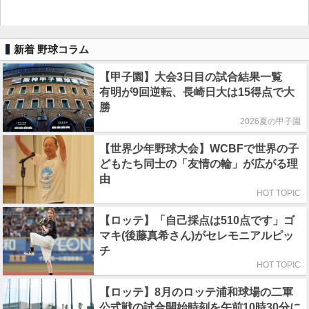
新着 野球コラム
【甲子園】大会3日目の試合結果一覧
有明が9回逆転、長崎日大は15得点で大
勝
2026夏の甲子園
【世界少年野球大会】WCBFで世界の子
どもたち同士の「友情の輪」が広がる理
由
HOT TOPIC
【ロッテ】「自己採点は510点です」ゴ
マキ(後藤真希さん)がセレモニアルピッ
チ
HOT TOPIC
【ロッテ】8月のロッテ浦和球場の二軍
公式戦の試合開始時刻を午前10時30分に