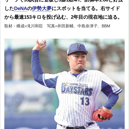
した
DeNA
の
伊勢大夢
にスポットを当てる。右サイド
から最速153キロを投げ込む、2年目の現在地に迫る。
取材・構成=滝川和臣 写真=井田新輔、中島奈津子、BBM