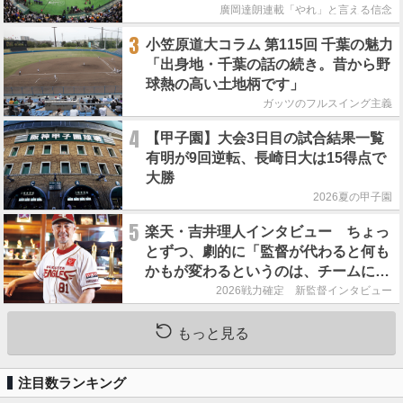
廣岡達朗連載「やれ」と言える信念
3
小笠原道大コラム 第115回 千葉の魅力
「出身地・千葉の話の続き。昔から野
球熱の高い土地柄です」
ガッツのフルスイング主義
4
【甲子園】大会3日目の試合結果一覧
有明が9回逆転、長崎日大は15得点で
大勝
2026夏の甲子園
5
楽天・吉井理人インタビュー ちょっ
とずつ、劇的に「監督が代わると何も
かもが変わるというのは、チームにと
って良くないことなんです」
2026戦力確定 新監督インタビュー
もっと見る
注目数ランキング