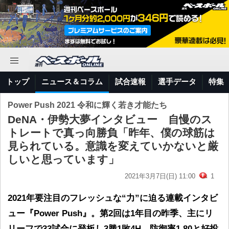
トップ
ニュース＆コラム
試合速報
選手データ
特集
Power Push 2021 令和に輝く若き才能たち
DeNA・伊勢大夢インタビュー 自慢のス
トレートで真っ向勝負「昨年、僕の球筋は
見られている。意識を変えていかないと厳
しいと思っています」
2021年3月7日(日) 11:00
1
2021年要注目のフレッシュな“力”に迫る連載インタビ
ュー『Power Push』。第2回は1年目の昨季、主にリ
リーフで33試合に登板し3勝1敗4H、防御率1.80と好投