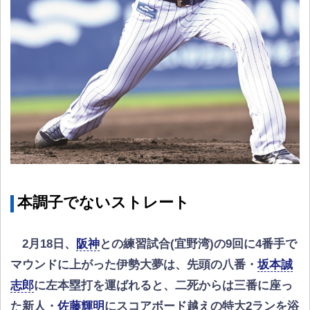
本調子でないストレート
2月18日、
阪神
との練習試合(宜野湾)の9回に4番手で
マウンドに上がった伊勢大夢は、先頭の八番・
坂本誠
志郎
に左本塁打を運ばれると、二死からは三番に座っ
た新人・
佐藤輝明
にスコアボード越えの特大2ランを浴