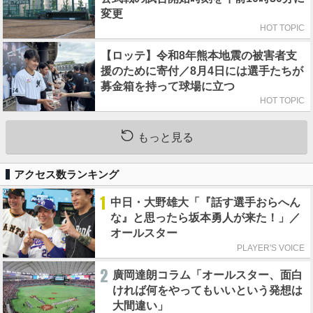
変更
HOT TOPIC
【ロッテ】令和8年熊本地震の被害者支
援のために寄付／8月4日には選手たちが
募金箱を持って球場に立つ
HOT TOPIC
もっと見る
アクセス数ランキング
1
中日・大野雄大「『話す選手おらへん
な』と思ったら坂本勇人が来た！」／
オールスター
PLAYER'S VOICE
2
廣岡達朗コラム「オールスター、面白
ければ何をやってもいいという発想は
大間違い」