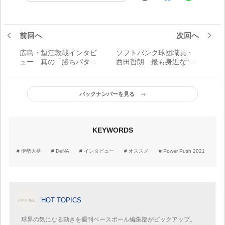
前回へ
次回へ
広島・塹江敦哉インタビ
ソフトバンク球団職員・
ュー 真の「勝ちパター
西田哲朗 最も身近な“応
ン投手」を追って 「去年
援団” 「ホークスの素晴ら
よりも成長したプレーが
しさを一人でも多くの方
できるんじゃないかとい
に知ってもらいたい」
バックナンバーを見る
う部分は楽しみですし、
ワクワクしています」
KEYWORDS
伊勢大夢
DeNA
インタビュー
オススメ
Power Push 2021
HOT TOPICS
球界の気になる動きを週刊ベースボール編集部がピックアップ。