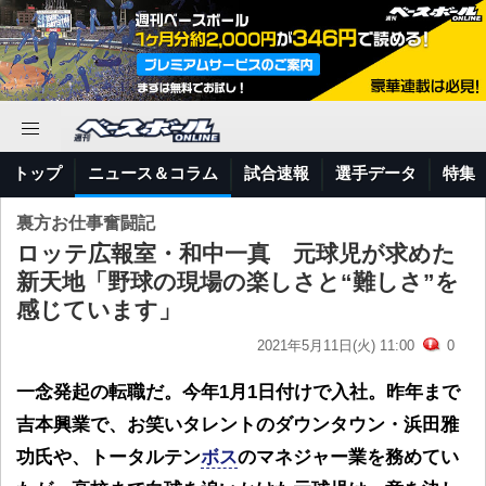
トップ
ニュース＆コラム
試合速報
選手データ
特集
裏方お仕事奮闘記
ロッテ広報室・和中一真 元球児が求めた
新天地「野球の現場の楽しさと“難しさ”を
感じています」
2021年5月11日(火) 11:00
0
一念発起の転職だ。今年1月1日付けで入社。昨年まで
吉本興業で、お笑いタレントのダウンタウン・浜田雅
功氏や、トータルテン
ボス
のマネジャー業を務めてい