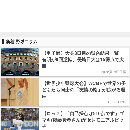
新着 野球コラム
【甲子園】大会3日目の試合結果一覧
有明が9回逆転、長崎日大は15得点で大
勝
2026夏の甲子園
【世界少年野球大会】WCBFで世界の子
どもたち同士の「友情の輪」が広がる理
由
HOT TOPIC
【ロッテ】「自己採点は510点です」ゴ
マキ(後藤真希さん)がセレモニアルピッ
チ