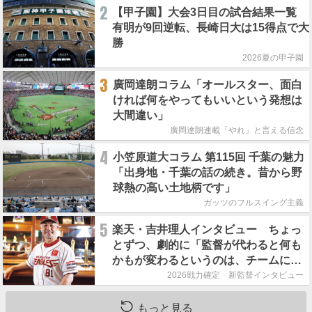
2
【甲子園】大会3日目の試合結果一覧
有明が9回逆転、長崎日大は15得点で大
勝
2026夏の甲子園
3
廣岡達朗コラム「オールスター、面白
ければ何をやってもいいという発想は
大間違い」
廣岡達朗連載「やれ」と言える信念
4
小笠原道大コラム 第115回 千葉の魅力
「出身地・千葉の話の続き。昔から野
球熱の高い土地柄です」
ガッツのフルスイング主義
5
楽天・吉井理人インタビュー ちょっ
とずつ、劇的に「監督が代わると何も
かもが変わるというのは、チームにと
って良くないことなんです」
2026戦力確定 新監督インタビュー
もっと見る