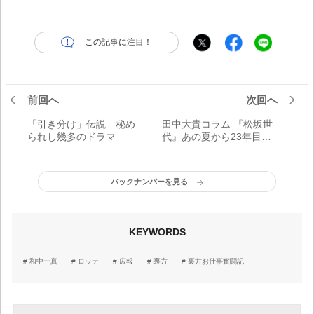
この記事に注目！
前回へ
次回へ
「引き分け」伝説 秘め
田中大貴コラム 『松坂世
られし幾多のドラマ
代』あの夏から23年目の
延長戦「2021年、残った
のは松坂大輔と和田毅」
バックナンバーを見る
KEYWORDS
和中一真
ロッテ
広報
裏方
裏方お仕事奮闘記