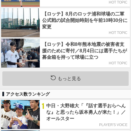
HOT TOPIC
【ロッテ】8月のロッテ浦和球場の二軍
公式戦の試合開始時刻を午前10時30分に
変更
HOT TOPIC
【ロッテ】令和8年熊本地震の被害者支
援のために寄付／8月4日には選手たちが
募金箱を持って球場に立つ
HOT TOPIC
もっと見る
アクセス数ランキング
1
中日・大野雄大「『話す選手おらへん
な』と思ったら坂本勇人が来た！」／
オールスター
PLAYER'S VOICE