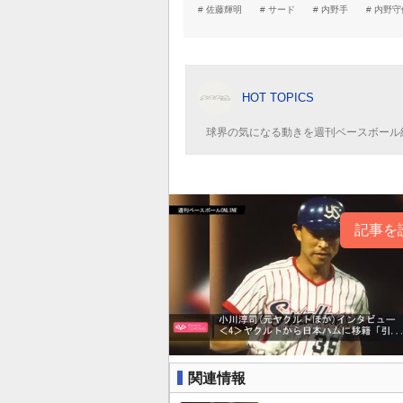
佐藤輝明
サード
内野手
内野守
HOT TOPICS
球界の気になる動きを週刊ベースボール
記事を
関連情報