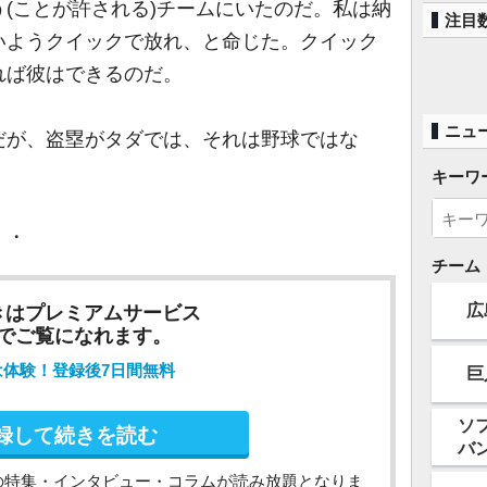
(ことが許される)チームにいたのだ。私は納
注目
いようクイックで放れ、と命じた。クイック
れば彼はできるのだ。
ニュ
が、盗塁がタダでは、それは野球ではな
キーワ
・・
チーム
広
きはプレミアムサービス
でご覧になれます。
は体験！登録後7日間無料
巨
ソ
録して続きを読む
バ
の特集・インタビュー・コラムが読み放題となりま