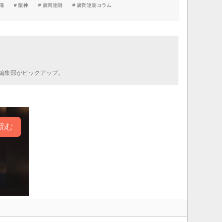
備
阪神
廣岡達朗
廣岡達朗コラム
編集部がピックアップ。
読む