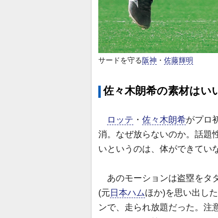
サードを守る
阪神
・
佐藤輝明
佐々木朗希の素材はい
ロッテ
・
佐々木朗希
がプロ
消。なぜ放らないのか。話題
いというのは、体ができてい
あのモーションは盗塁をタダ
(元
日本ハム
ほか)を思い出し
ンで、走られ放題だった。注