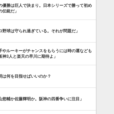
の優勝は巨人で決まり。日本シリーズで勝って初め
の伝統だ」
ロ野球は守られ過ぎている。それが問題だ」
手やルーキーがチャンスをもらうには時の運なども
阪神3人と楽天の早川に期待よ」
明は何を目指せばいいのか？
山悠輔か佐藤輝明か。阪神の四番争いに注目」