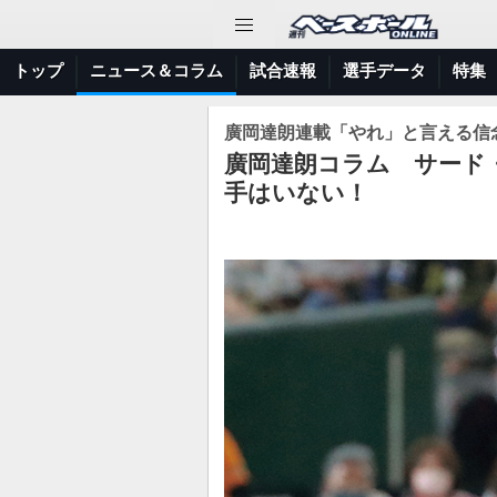
トップ
ニュース＆コラム
試合速報
選手データ
特集
廣岡達朗連載「やれ」と言える信
廣岡達朗コラム サード
手はいない！