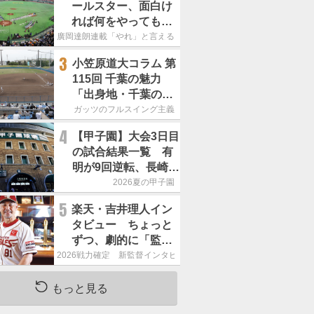
ールスター、面白け
れば何をやってもい
いという発想は大間
廣岡達朗連載「やれ」と言える信念
違い」
3
小笠原道大コラム 第
115回 千葉の魅力
「出身地・千葉の話
の続き。昔から野球
ガッツのフルスイング主義
熱の高い土地柄で
4
【甲子園】大会3日目
す」
の試合結果一覧 有
明が9回逆転、長崎日
大は15得点で大勝
2026夏の甲子園
5
楽天・吉井理人イン
タビュー ちょっと
ずつ、劇的に「監督
が代わると何もかも
2026戦力確定 新監督インタビュー
が変わるというの
は、チームにとって
もっと見る
良くないことなんで