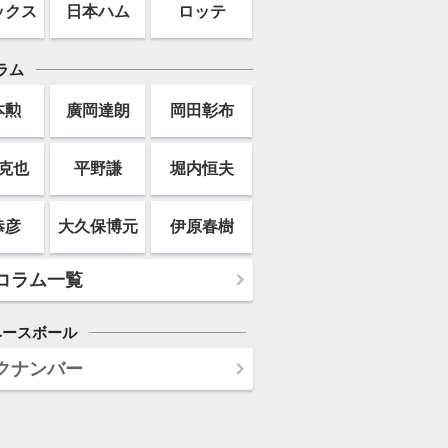
ックス
日本ハム
ロッテ
ラム
本勲
廣岡達朗
岡田彰布
克也
平野謙
堀内恒夫
恭彦
大久保博元
伊原春樹
コラム一覧
ベースボール
クナンバー