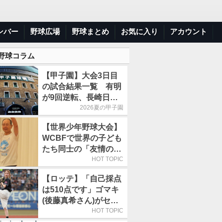
ンバー
野球広場
野球まとめ
お気に入り
アカウント
 野球コラム
【甲子園】大会3日目
の試合結果一覧 有明
が9回逆転、長崎日大
は15得点で大勝
2026夏の甲子園
【世界少年野球大会】
WCBFで世界の子ども
たち同士の「友情の
輪」が広がる理由
HOT TOPIC
【ロッテ】「自己採点
は510点です」ゴマキ
(後藤真希さん)がセレ
モニアルピッチ
HOT TOPIC