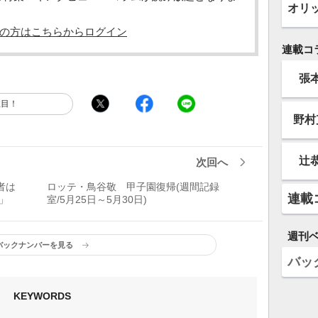
オリ
の方はこちらからログイン
連載コ
張
注目！
野村
辻
次回へ
者は
ロッテ・鳥谷敬 甲子園復帰(週間記録
連載
」
室/5月25日～5月30日)
週刊
バックナンバーを見る
バッ
KEYWORDS