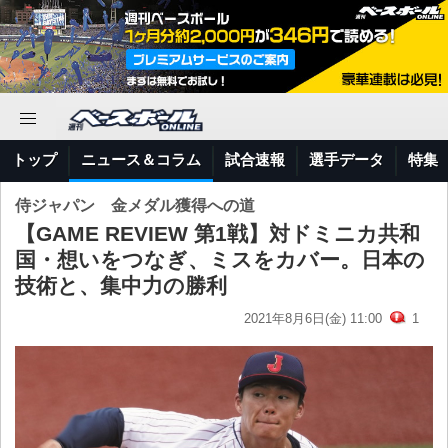
トップ
ニュース＆コラム
試合速報
選手データ
特集
侍ジャパン 金メダル獲得への道
【GAME REVIEW 第1戦】対ドミニカ共和
国・想いをつなぎ、ミスをカバー。日本の
技術と、集中力の勝利
2021年8月6日(金) 11:00
1