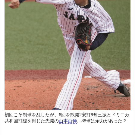
初回こそ制球を乱したが、6回を散発2安打9奪三振とドミニカ
共和国打線を封じた先発の
山本由伸
。88球は余力があった？