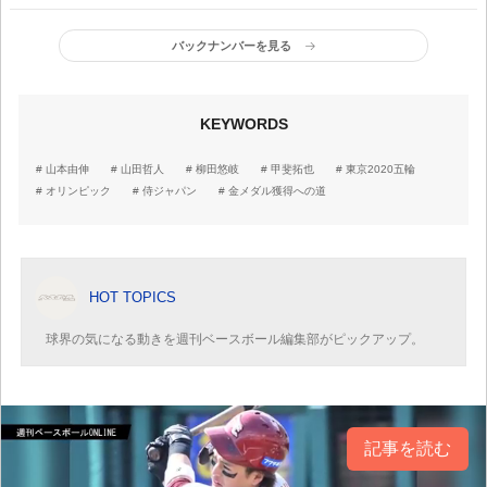
盗塁は日本野球進化型
バックナンバーを見る
KEYWORDS
山本由伸
山田哲人
柳田悠岐
甲斐拓也
東京2020五輪
オリンピック
侍ジャパン
金メダル獲得への道
HOT TOPICS
球界の気になる動きを週刊ベースボール編集部がピックアップ。
記事を読む