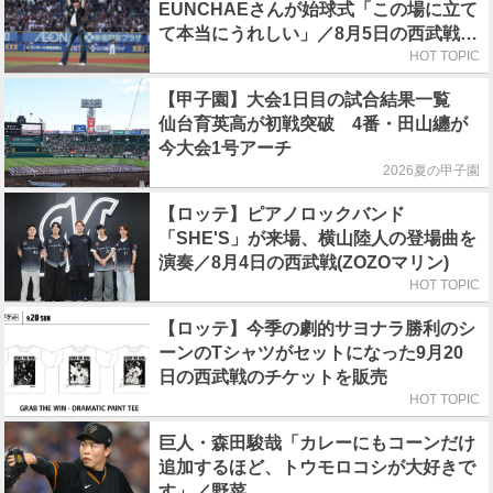
EUNCHAEさんが始球式「この場に立て
て本当にうれしい」／8月5日の西武戦
（ZOZOマリン）
HOT TOPIC
【甲子園】大会1日目の試合結果一覧
仙台育英高が初戦突破 4番・田山纏が
今大会1号アーチ
2026夏の甲子園
【ロッテ】ピアノロックバンド
「SHE'S」が来場、横山陸人の登場曲を
演奏／8月4日の西武戦(ZOZOマリン)
HOT TOPIC
【ロッテ】今季の劇的サヨナラ勝利のシ
ーンのTシャツがセットになった9月20
日の西武戦のチケットを販売
HOT TOPIC
巨人・森田駿哉「カレーにもコーンだけ
追加するほど、トウモロコシが大好きで
す」／野菜