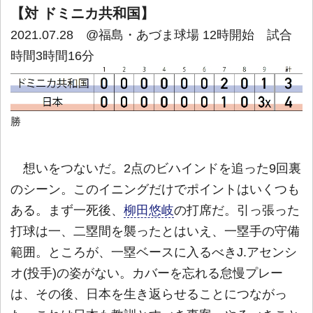
【対 ドミニカ共和国】
2021.07.28 @福島・あづま球場 12時開始 試合
時間3時間16分
勝
想いをつないだ。2点のビハインドを追った9回裏
のシーン。このイニングだけでポイントはいくつも
ある。まず一死後、
柳田悠岐
の打席だ。引っ張った
打球は一、二塁間を襲ったとはいえ、一塁手の守備
範囲。ところが、一塁ベースに入るべきJ.アセンシ
オ(投手)の姿がない。カバーを忘れる怠慢プレー
は、その後、日本を生き返らせることにつながっ