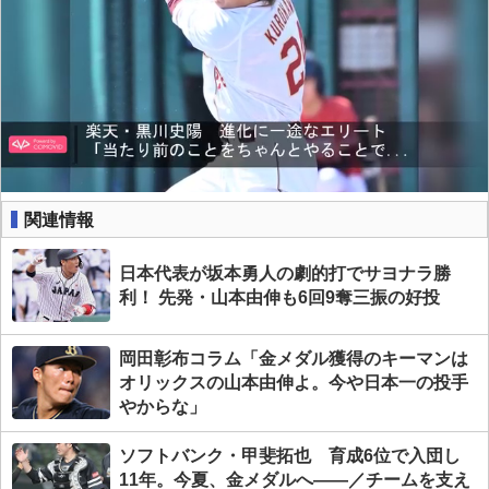
関連情報
日本代表が坂本勇人の劇的打でサヨナラ勝
利！ 先発・山本由伸も6回9奪三振の好投
岡田彰布コラム「金メダル獲得のキーマンは
オリックスの山本由伸よ。今や日本一の投手
やからな」
ソフトバンク・甲斐拓也 育成6位で入団し
11年。今夏、金メダルへ――／チームを支え