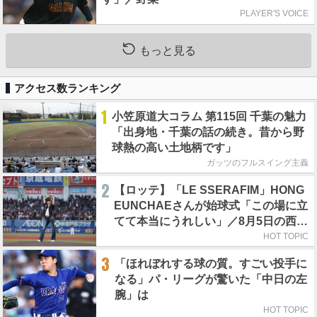
PLAYER'S VOICE
もっと見る
アクセス数ランキング
1
小笠原道大コラム 第115回 千葉の魅力
「出身地・千葉の話の続き。昔から野
球熱の高い土地柄です」
ガッツのフルスイング主義
2
【ロッテ】「LE SSERAFIM」HONG
EUNCHAEさんが始球式「この場に立
てて本当にうれしい」／8月5日の西武
戦（ZOZOマリン）
HOT TOPIC
3
「ほれぼれする球の質。すごい投手に
なる」パ・リーグが驚いた「中日の左
腕」は
HOT TOPIC