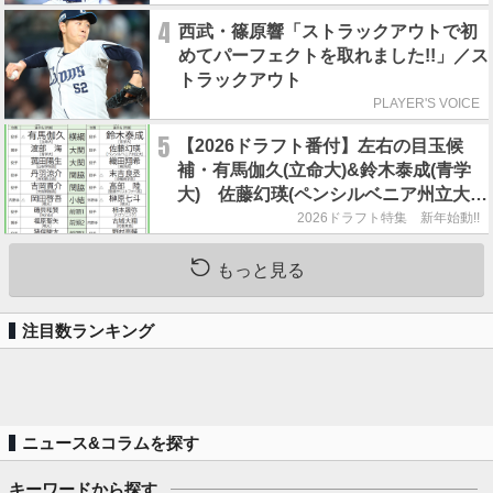
4
西武・篠原響「ストラックアウトで初
めてパーフェクトを取れました!!」／ス
トラックアウト
PLAYER'S VOICE
5
【2026ドラフト番付】左右の目玉候
補・有馬伽久(立命大)&鈴木泰成(青学
大) 佐藤幻瑛(ペンシルベニア州立大)
の強行指名はあるのか？
2026ドラフト特集 新年始動!!
もっと見る
注目数ランキング
ニュース&コラムを探す
キーワードから探す