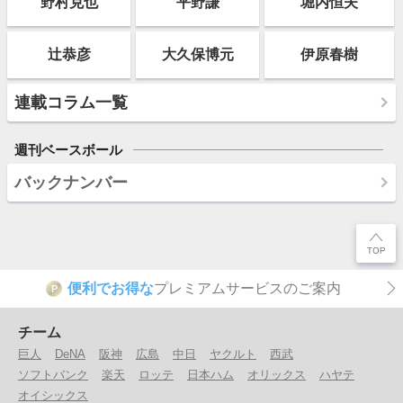
野村克也
平野謙
堀内恒夫
辻恭彦
大久保博元
伊原春樹
連載コラム一覧
週刊ベースボール
バックナンバー
便利でお得な
プレミアムサービスのご案内
P
チーム
巨人
DeNA
阪神
広島
中日
ヤクルト
西武
ソフトバンク
楽天
ロッテ
日本ハム
オリックス
ハヤテ
オイシックス