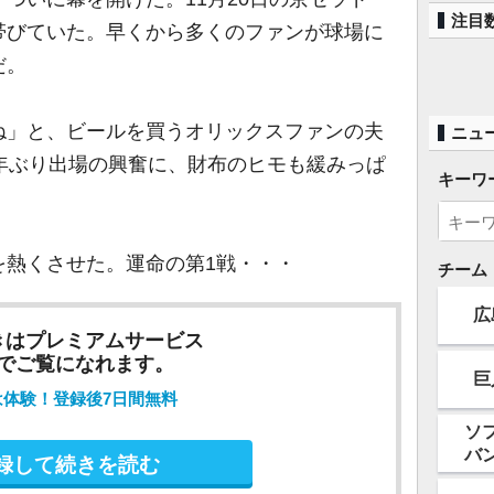
注目
帯びていた。早くから多くのファンが球場に
だ。
ね」と、ビールを買うオリックスファンの夫
ニュ
年ぶり出場の興奮に、財布のヒモも緩みっぱ
キーワ
熱くさせた。運命の第1戦・・・
チーム
広
きはプレミアムサービス
でご覧になれます。
巨
は体験！登録後7日間無料
ソ
バ
録して続きを読む