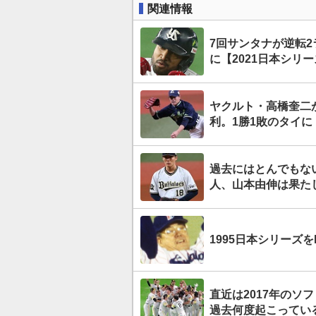
関連情報
7回サンタナが逆転2
に【2021日本シリ
ヤクルト・高橋奎二
利。1勝1敗のタイに
過去にはとんでもない
人、山本由伸は果た
1995日本シリーズをP
直近は2017年のソ
過去何度起こってい