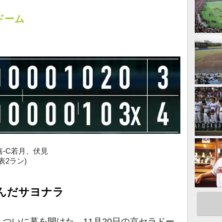
ラドーム
嘉-C若月、伏見
表2ラン)
んだサヨナラ
ついに幕を開けた。11月20日の京セラドー