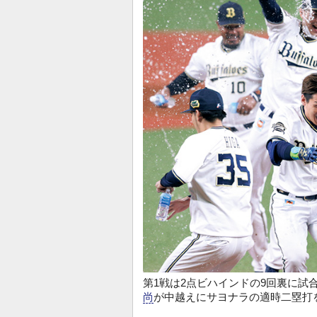
第1戦は2点ビハインドの9回裏に試
尚
が中越えにサヨナラの適時二塁打