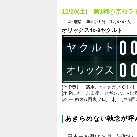
11/20(土) 第1戦@京セ
18:00開始 3時間46分 1万9297人
オリックス4x-3ヤクルト
[ヤ]P奥川、清水、○
マクガフ
-C中村
[オ]P山本、
吉田凌
、
ヒギンス
、●比
[本]モヤ(オ/7回裏ソロ)、村上(ヤ/8回
あきらめない執念が呼
日本一を懸けた頂上決戦が、