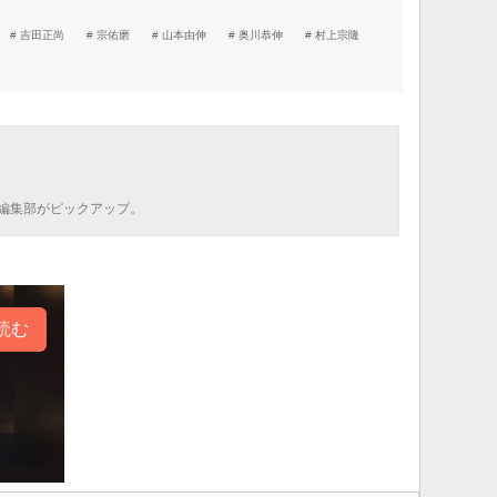
吉田正尚
宗佑磨
山本由伸
奥川恭伸
村上宗隆
編集部がピックアップ。
読む