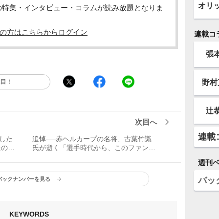
オリ
の特集・インタビュー・コラムが読み放題となりま
の方はこちらからログイン
連載コ
張
野村
注目！
辻
次回へ
連載
した
追悼──赤ヘルカープの名将、古葉竹識
たの
氏が逝く「選手時代から、このファンを
裏切ってはいけない。広島の人たちに喜
週刊
んでもらえる野球をしなきゃとずっと思
っていました」
バッ
バックナンバーを見る
KEYWORDS