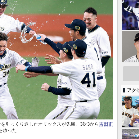
アク
合を引っくり返したオリックスが先勝。3対3から
吉田正
を放った