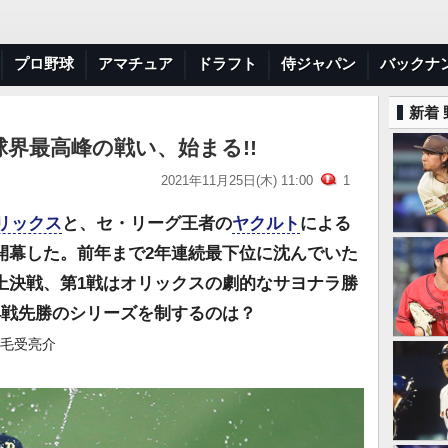
プロ野球
アマチュア
ドラフト
侍ジャパン
バックナ
新着
界最高峰の戦い、始まる!!
2021年11月25日(木) 11:00
1
リックス
と、セ・リーグ王者の
ヤクルト
による
開幕した。前年まで2年連続最下位に沈んでいた
上決戦、第1戦はオリックスの劇的なサヨナラ勝
4戦先勝のシリーズを制するのは？
、毛受亮介