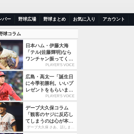
ンバー
野球広場
野球まとめ
お気に入り
アカウント
 野球コラム
日本ハム・伊藤大海
「テル(佐藤輝明)なら
ワンチャン振ってくれ
るかなと思って超スロ
PLAYER'S VOICE
ーカーブを投げまし
広島・高太一「誕生日
た」／魔球
に今季初勝利。いいプ
レゼントをもらいまし
た」／バースデー星
PLAYER'S VOICE
デーブ大久保コラム
「観客のヤジに反応し
てしまうのは心が本当
に純粋だからなので
デーブ大久保 さあ、話しまし
ょう！