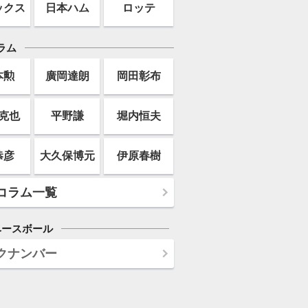
ックス
日本ハム
ロッテ
ラム
本勲
廣岡達朗
岡田彰布
克也
平野謙
堀内恒夫
恭彦
大久保博元
伊原春樹
コラム一覧
ベースボール
クナンバー