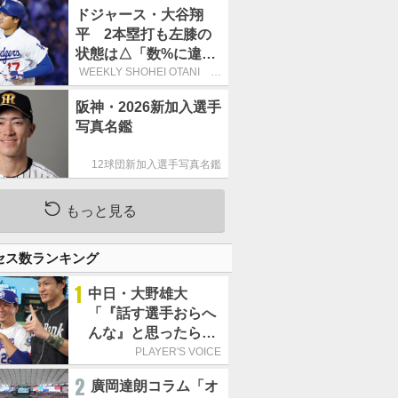
す」
ドジャース・大谷翔
平 2本塁打も左膝の
状態は△「数%に違和
感があるなら、まだ休
WEEKLY SHOHEI OTANI 二
刀流で呼び込む3連覇
もうという全体的な方
阪神・2026新加入選手
針」
写真名鑑
12球団新加入選手写真名鑑
もっと見る
セス数ランキング
1
中日・大野雄大
「『話す選手おらへ
んな』と思ったら坂
本勇人が来た！」／
PLAYER'S VOICE
オールスター
2
廣岡達朗コラム「オ