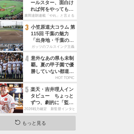
ールスター、面白け
れば何をやってもい
いという発想は大間
廣岡達朗連載「やれ」と言える信念
違い」
3
小笠原道大コラム 第
115回 千葉の魅力
「出身地・千葉の話
の続き。昔から野球
ガッツのフルスイング主義
熱の高い土地柄で
4
意外なあの県も未制
す」
覇。夏の甲子園で優
勝していない都道府
県はどこ？
HOT TOPIC
5
楽天・吉井理人イン
タビュー ちょっと
ずつ、劇的に「監督
が代わると何もかも
2026戦力確定 新監督インタビュー
が変わるというの
は、チームにとって
もっと見る
良くないことなんで