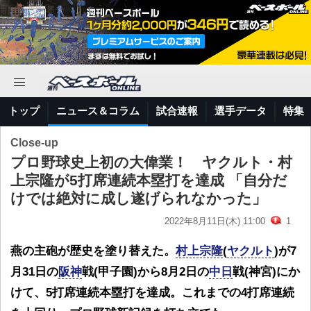
トップ
ニュース＆コラム
試合速報
選手データ
特集
Close-up
プロ野球史上初の大偉業！ ヤクルト・村
上宗隆が5打席連続本塁打を達成 「自分だ
けでは絶対に成し遂げられなかった」
2022年8月11日(木) 11:00
1
燕の主砲が歴史を塗り替えた。
村上宗隆
(
ヤクルト
)が7
月31日の
阪神
戦(甲子園)から8月2日の
中日
戦(神宮)にか
けて、5打席連続本塁打を達成。これまでの4打席連続