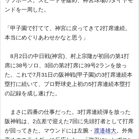
ッツポーズ。スピードを緩め、神宮球場のダイヤモ
ンドを一周した。
「甲子園で打てて、神宮に戻ってきて2打席連続。
本当にめぐりあわせかなと思う」
8月2日の中日戦(神宮)、村上宗隆が初回の第1打
席に38号ソロ、3回の第2打席に39号2ランを放っ
た。これで7月31日の阪神戦(甲子園)の3打席連続本
塁打に続いて、プロ野球史上初の5打席連続本塁打
の記録を成し遂げた。
まさに四番の仕事だった。3打席連続弾を放った
阪神戦は、2点差で迎えた7回に先頭打者として打席
が回ってきた。マウンドには左腕・
渡邉雄大
。外角