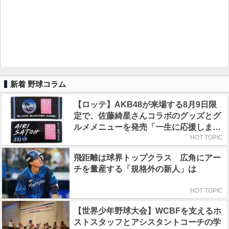
新着 野球コラム
【ロッテ】AKB48が来場する8月9日限
定で、佐藤綺星さんコラボのグッズとグ
ルメメニューを発売「一生に応援しまし
ょうね！」
HOT TOPIC
飛距離は球界トップクラス 広角にアー
チを量産する「規格外の新人」は
HOT TOPIC
【世界少年野球大会】WCBFを支えるホ
ストスタッフとアシスタントコーチの学