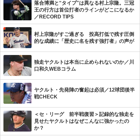
落合博満と“タイプ”は異なる村上宗隆。三冠
王の行方は首位打者のラインがどこになるか
／RECORD TIPS
村上宗隆がすご過ぎる 投高打低で残す圧倒
的な成績に「歴史に名を残す強打者」の声が
独走ヤクルトは本当に止められないのか／川
口和久WEBコラム
ヤクルト・先発陣の奮起は必須／12球団後半
戦CHECK
＜セ・リーグ 前半戦復習＞記録的な独走を
見せたヤクルトはなぜこんなに強かったの
か？