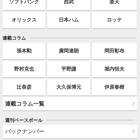
ソフト
バンク
西武
楽天
オリックス
日本ハム
ロッテ
連載コラム
張本勲
廣岡達朗
岡田彰布
野村克也
平野謙
堀内恒夫
辻恭彦
大久保博元
伊原春樹
連載コラム一覧
週刊ベースボール
バックナンバー