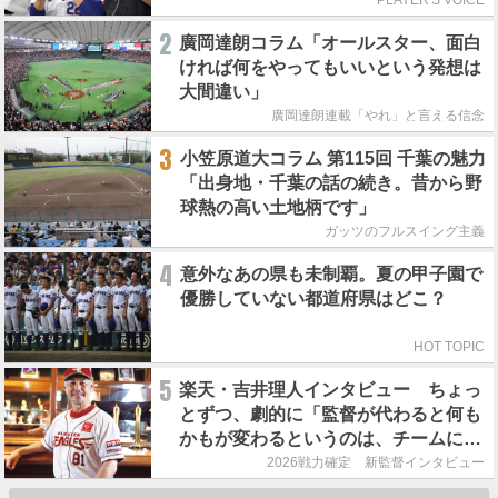
2
廣岡達朗コラム「オールスター、面白
ければ何をやってもいいという発想は
大間違い」
廣岡達朗連載「やれ」と言える信念
3
小笠原道大コラム 第115回 千葉の魅力
「出身地・千葉の話の続き。昔から野
球熱の高い土地柄です」
ガッツのフルスイング主義
4
意外なあの県も未制覇。夏の甲子園で
優勝していない都道府県はどこ？
HOT TOPIC
5
楽天・吉井理人インタビュー ちょっ
とずつ、劇的に「監督が代わると何も
かもが変わるというのは、チームにと
って良くないことなんです」
2026戦力確定 新監督インタビュー