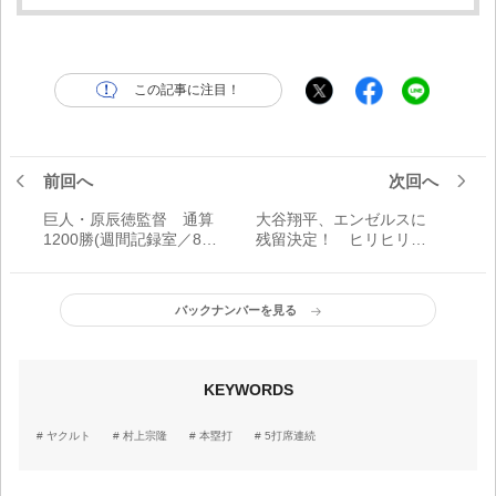
この記事に注目！
前回へ
次回へ
巨人・原辰徳監督 通算
大谷翔平、エンゼルスに
1200勝(週間記録室／8月2
残留決定！ ヒリヒリし
日～8月7日)
ない9月を迎えることに
バックナンバーを見る
KEYWORDS
ヤクルト
村上宗隆
本塁打
5打席連続