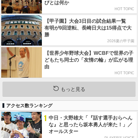
びとは何か
HOT TOPIC
【甲子園】大会3日目の試合結果一覧
有明が9回逆転、長崎日大は15得点で大
勝
2026夏の甲子園
【世界少年野球大会】WCBFで世界の子
どもたち同士の「友情の輪」が広がる理
由
HOT TOPIC
もっと見る
アクセス数ランキング
1
中日・大野雄大「『話す選手おらへん
な』と思ったら坂本勇人が来た！」／
オールスター
PLAYER'S VOICE