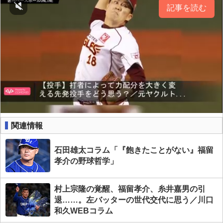
記事を読む
関連情報
石田雄太コラム「『飽きたことがない』福留
孝介の野球哲学」
村上宗隆の覚醒、福留孝介、糸井嘉男の引
退……。左バッターの世代交代に思う／川口
和久WEBコラム