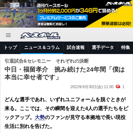
トップ
ニュース＆コラム
試合速報
選手データ
特集
引退試合&セレモニー それぞれの決断
中日・福留孝介 挑み続けた24年間「僕は
本当に幸せ者です」
2022年9月30日(金) 11:00
1
どんな選手であれ、いずれユニフォームを脱ぐときが
来る。ここでは、その瞬間を迎えた4人の選手たちをピ
ックアップ。
大勢
のファンが見守る本拠地で長い現役
生活に別れを告げた。