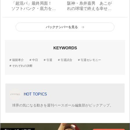
「超混パ」最終局面！
阪神・糸井嘉男 あこが
ソフトバンク・底力を見
れの球場で終える幸せ
せる若鷹軍団、オリック
「甲子園で、最後の打席
ス・前王者は主役が存在
を迎えられて心の底から
感
良かった」
バックナンバーを見る
KEYWORDS
福留孝介
中日
引退
引退試合
引退セレモニー
それぞれの決断
HOT TOPICS
球界の気になる動きを週刊ベースボール編集部がピックアップ。