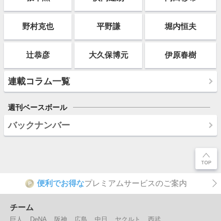
野村克也
平野謙
堀内恒夫
辻恭彦
大久保博元
伊原春樹
連載コラム一覧
週刊ベースボール
バックナンバー
便利でお得な
プレミアムサービスのご案内
P
チーム
巨人
DeNA
阪神
広島
中日
ヤクルト
西武