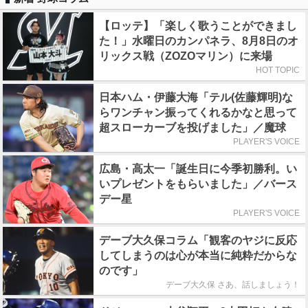
【ロッテ】「楽しく歌うことができまし
た！」水曜日のカンパネラ、8月8日のオ
リックス戦（ZOZOマリン）に来場
HOT TOPIC
日本ハム・伊藤大海「テル(佐藤輝明)な
らワンチャン振ってくれるかなと思って
超スローカーブを投げました」／魔球
PLAYER'S VOICE
広島・高太一「誕生日に今季初勝利。い
いプレゼントをもらいました」／バース
デー星
PLAYER'S VOICE
デーブ大久保コラム「観客のヤジに反応
してしまうのは心が本当に純粋だからな
のです」
デーブ大久保 さあ、話しましょう！