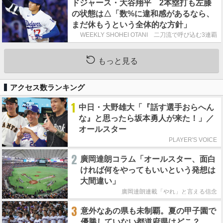
ドジャース・大谷翔平 2本塁打も左膝
の状態は△「数%に違和感があるなら、
まだ休もうという全体的な方針」
WEEKLY SHOHEI OTANI 二刀流で呼び込む3連覇
もっと見る
アクセス数ランキング
1
中日・大野雄大「『話す選手おらへん
な』と思ったら坂本勇人が来た！」／
オールスター
PLAYER'S VOICE
2
廣岡達朗コラム「オールスター、面白
ければ何をやってもいいという発想は
大間違い」
廣岡達朗連載「やれ」と言える信念
3
意外なあの県も未制覇。夏の甲子園で
優勝していない都道府県はどこ？