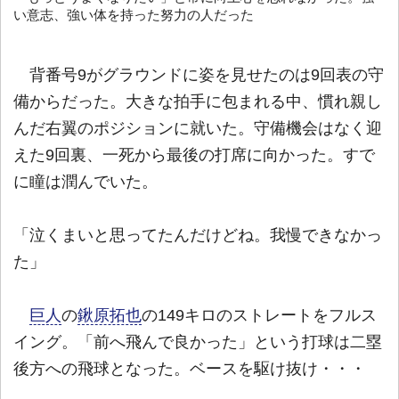
い意志、強い体を持った努力の人だった
背番号9がグラウンドに姿を見せたのは9回表の守
備からだった。大きな拍手に包まれる中、慣れ親し
んだ右翼のポジションに就いた。守備機会はなく迎
えた9回裏、一死から最後の打席に向かった。すで
に瞳は潤んでいた。
「泣くまいと思ってたんだけどね。我慢できなかっ
た」
巨人
の
鍬原拓也
の149キロのストレートをフルス
イング。「前へ飛んで良かった」という打球は二塁
後方への飛球となった。ベースを駆け抜け・・・