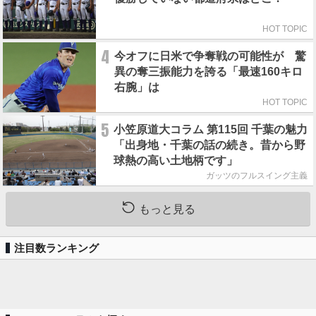
HOT TOPIC
4
今オフに日米で争奪戦の可能性が 驚
異の奪三振能力を誇る「最速160キロ
右腕」は
HOT TOPIC
5
小笠原道大コラム 第115回 千葉の魅力
「出身地・千葉の話の続き。昔から野
球熱の高い土地柄です」
ガッツのフルスイング主義
もっと見る
注目数ランキング