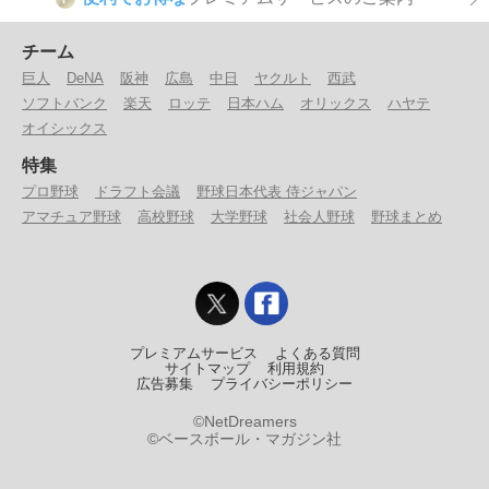
チーム
巨人
DeNA
阪神
広島
中日
ヤクルト
西武
ソフトバンク
楽天
ロッテ
日本ハム
オリックス
ハヤテ
オイシックス
特集
プロ野球
ドラフト会議
野球日本代表 侍ジャパン
アマチュア野球
高校野球
大学野球
社会人野球
野球まとめ
プレミアムサービス
よくある質問
サイトマップ
利用規約
広告募集
プライバシーポリシー
©NetDreamers
©ベースボール・マガジン社