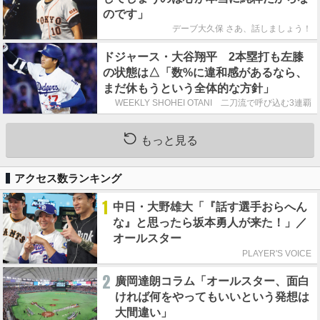
のです」
デーブ大久保 さあ、話しましょう！
ドジャース・大谷翔平 2本塁打も左膝
の状態は△「数%に違和感があるなら、
まだ休もうという全体的な方針」
WEEKLY SHOHEI OTANI 二刀流で呼び込む3連覇
もっと見る
アクセス数ランキング
1
中日・大野雄大「『話す選手おらへん
な』と思ったら坂本勇人が来た！」／
オールスター
PLAYER'S VOICE
2
廣岡達朗コラム「オールスター、面白
ければ何をやってもいいという発想は
大間違い」