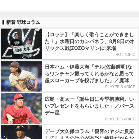
新着 野球コラム
【ロッテ】「楽しく歌うことができまし
た！」水曜日のカンパネラ、8月8日のオ
リックス戦(ZOZOマリン)に来場
HOT TOPIC
日本ハム・伊藤大海「テル(佐藤輝明)な
らワンチャン振ってくれるかなと思って
超スローカーブを投げました」／魔球
PLAYER'S VOICE
広島・高太一「誕生日に今季初勝利。い
いプレゼントをもらいました」／バース
デー星
PLAYER'S VOICE
デーブ大久保コラム「観客のヤジに反応
してしまうのは心が本当に純粋だからな