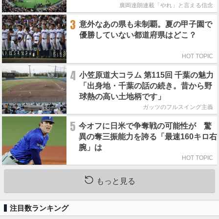
廣岡達朗連載「やれ」と言える信念
3
意外なあの県も未制覇。夏の甲子園で
優勝していない都道府県はどこ？
HOT TOPIC
4
小笠原道大コラム 第115回 千葉の魅力
「出身地・千葉の話の続き。昔から野
球熱の高い土地柄です」
ガッツのフルスイング主義
5
今オフに日米で争奪戦の可能性が 驚
異の奪三振能力を誇る「最速160キロ右
腕」は
HOT TOPIC
もっと見る
注目数ランキング