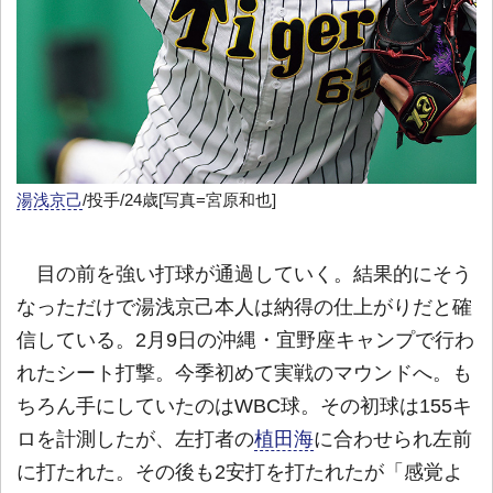
湯浅京己
/投手/24歳[写真=宮原和也]
目の前を強い打球が通過していく。結果的にそう
なっただけで湯浅京己本人は納得の仕上がりだと確
信している。2月9日の沖縄・宜野座キャンプで行わ
れたシート打撃。今季初めて実戦のマウンドへ。も
ちろん手にしていたのはWBC球。その初球は155キ
ロを計測したが、左打者の
植田海
に合わせられ左前
に打たれた。その後も2安打を打たれたが「感覚よ