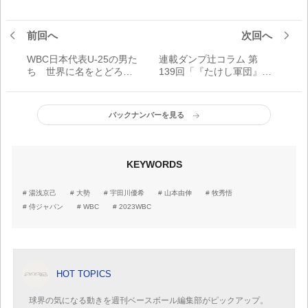
前回へ
次回へ
WBC日本代表U-25の男た
連載ダンプ辻コラム 第
ち 世界に名をとどろか
139回「『たけし軍団』と
す“若侍”【前編】
の伝説の試合で先発した
のは僕です」
バックナンバーを見る
KEYWORDS
湯浅京己
大勢
宇田川優希
山本由伸
牧秀悟
侍ジャパン
WBC
2023WBC
HOT TOPICS
球界の気になる動きを週刊ベースボール編集部がピックアップ。