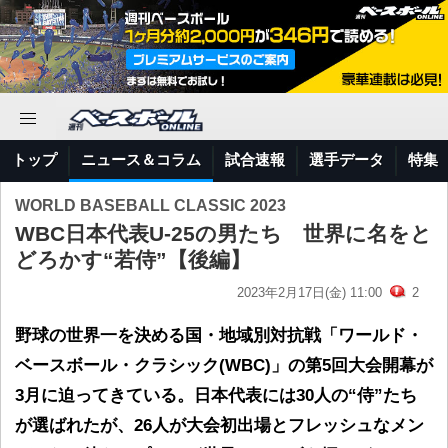
トップ
ニュース＆コラム
試合速報
選手データ
特集
WORLD BASEBALL CLASSIC 2023
WBC日本代表U-25の男たち 世界に名をと
どろかす“若侍”【後編】
2023年2月17日(金) 11:00
2
野球の世界一を決める国・地域別対抗戦「ワールド・
ベースボール・クラシック(WBC)」の第5回大会開幕が
3月に迫ってきている。日本代表には30人の“侍”たち
が選ばれたが、26人が大会初出場とフレッシュなメン