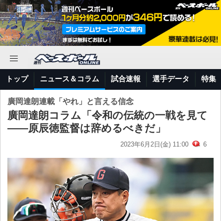
トップ
ニュース＆コラム
試合速報
選手データ
特集
廣岡達朗連載「やれ」と言える信念
廣岡達朗コラム「令和の伝統の一戦を見て
――原辰徳監督は辞めるべきだ」
2023年6月2日(金) 11:00
6