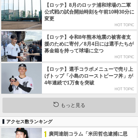
【ロッテ】8月のロッテ浦和球場の二軍
公式戦の試合開始時刻を午前10時30分に
変更
HOT TOPIC
【ロッテ】令和8年熊本地震の被害者支
援のために寄付／8月4日には選手たちが
募金箱を持って球場に立つ
HOT TOPIC
【ロッテ】選手コラボメニューで売り上
げトップ「小島のローストビーフ丼」が
4年連続で1万食を突破
HOT TOPIC
もっと見る
アクセス数ランキング
1
廣岡達朗コラム「米田哲也逮捕に思