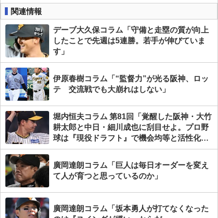
関連情報
デーブ大久保コラム「守備と走塁の質が向上
したことで先週は5連勝。若手が伸びていま
す」
伊原春樹コラム「“監督力”が光る阪神、ロッ
テ 交流戦でも大崩れはしない」
堀内恒夫コラム 第81回「覚醒した阪神・大竹
耕太郎と中日・細川成也に刮目せよ。プロ野
球は『現役ドラフト』で機会均等と活性化を
計れ！」
廣岡達朗コラム「巨人は毎日オーダーを変え
て人が育つと思っているのか」
廣岡達朗コラム「坂本勇人が打てなくなった