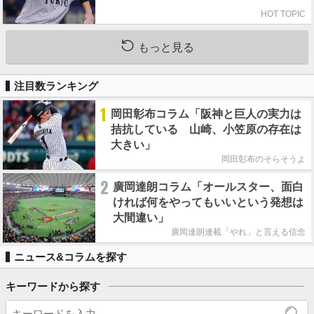
HOT TOPIC
もっと見る
注目数ランキング
1
岡田彰布コラム「阪神と巨人の実力は
拮抗している 山崎、小笠原の存在は
大きい」
岡田彰布のそらそうよ
2
廣岡達朗コラム「オールスター、面白
ければ何をやってもいいという発想は
大間違い」
廣岡達朗連載「やれ」と言える信念
ニュース&コラムを探す
キーワードから探す