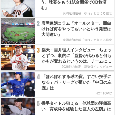
う。球宴をもう1試合開催でOB救済
を」
廣岡達朗連載「やれ」と言える信念
2
廣岡達朗コラム「オールスター、面白
ければ何をやってもいいという発想は
大間違い」
廣岡達朗連載「やれ」と言える信念
3
楽天・吉井理人インタビュー ちょっ
とずつ、劇的に「監督が代わると何も
かもが変わるというのは、チームにと
って良くないことなんです」
2026戦力確定 新監督インタビュー
4
「ほれぼれする球の質。すごい投手に
なる」パ・リーグが驚いた「中日の左
腕」は
HOT TOPIC
5
投手タイトル狙える 他球団の評価高
い「育成枠を経験した巨人の左腕」は