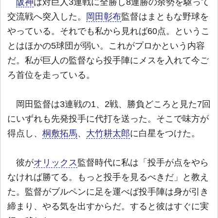
阪神
は対巨人3連戦に全勝し8連勝の余勢を駆って
交流戦へ突入した。
岡田彰布
監督はまともな野球を
やっている。それでも私から見れば60点。というこ
とはほかの5球団が弱い。これがプロかという内容
だ。私が巨人の監督なら投手陣にメスを入れて今ご
ろ首位を走っている。
岡田監督は3連戦の1、2戦、勝負どころと見た7回
にいずれも先発投手に代打を送った。そこで味方が
得点し、
桐敷拓馬
、
大竹耕太郎
に白星をつけた。
彼が
オリックス
監督時代に私は「投手が点をやら
なければ勝てる。もっと投手を見るべきだ」と教え
た。監督がブルペンに足を運べば投手陣は身が引き
締まり、やる気を出すからだ。すると彼はすぐに実