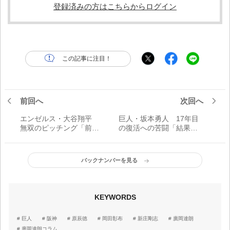
登録済みの方はこちらからログイン
この記事に注目！
前回へ
次回へ
エンゼルス・大谷翔平
巨人・坂本勇人 17年目
無双のピッチング「前回
の復活への苦闘「結果が
の悪かったところを修正
すべて。自分でなんとか
して今回臨む。その繰り
しないといけない。それ
返しだけ」
に尽きる」
バックナンバーを見る
KEYWORDS
巨人
阪神
原辰徳
岡田彰布
新庄剛志
廣岡達朗
廣岡達朗コラム