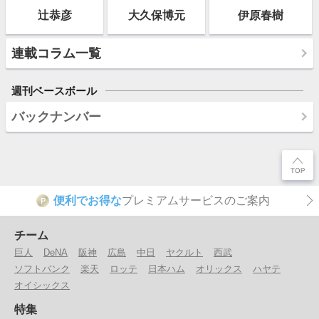
辻恭彦
大久保博元
伊原春樹
連載コラム一覧
週刊ベースボール
バックナンバー
便利でお得な
プレミアムサービスのご案内
P
チーム
巨人
DeNA
阪神
広島
中日
ヤクルト
西武
ソフトバンク
楽天
ロッテ
日本ハム
オリックス
ハヤテ
オイシックス
特集