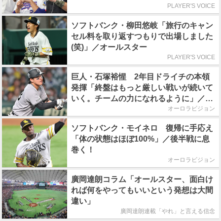
PLAYER'S VOICE
ソフトバンク・柳田悠岐「旅行のキャン
セル料を取り返すつもりで出場しました
(笑)」／オールスター
PLAYER'S VOICE
巨人・石塚裕惺 2年目ドライチの本領
発揮「終盤はもっと厳しい戦いが続いて
いく。チームの力になれるように」／後
半戦に息巻く！
オーロラビジョン
ソフトバンク・モイネロ 復帰に手応え
「体の状態はほぼ100%」／後半戦に息
巻く！
オーロラビジョン
廣岡達朗コラム「オールスター、面白け
れば何をやってもいいという発想は大間
違い」
廣岡達朗連載「やれ」と言える信念