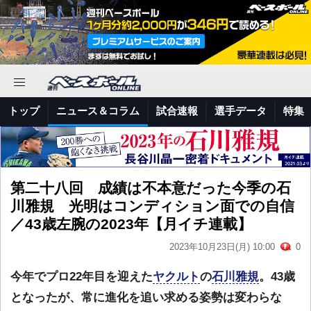
トップ
ニュース＆コラム
試合速報
選手データ
特集
第二十八回 成績は不本意だった今季の石
川雅規 光明はコンディション面での自信
／43歳左腕の2023年【月イチ連載】
2023年10月23日(月) 10:00
0
今年でプロ22年目を迎えた
ヤクルト
の
石川雅規
。43歳
となったが、常に進化を追い求める姿勢は変わらな