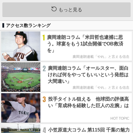
もっと見る
アクセス数ランキング
1
廣岡達朗コラム「米田哲也逮捕に思
う。球宴をもう1試合開催でOB救済
を」
廣岡達朗連載「やれ」と言える信念
2
廣岡達朗コラム「オールスター、面白
ければ何をやってもいいという発想は
大間違い」
廣岡達朗連載「やれ」と言える信念
3
投手タイトル狙える 他球団の評価高
い「育成枠を経験した巨人の左腕」は
HOT TOPIC
4
小笠原道大コラム 第115回 千葉の魅力