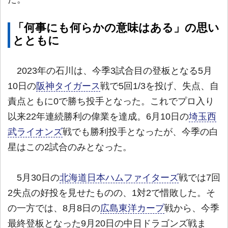
「何事にも何らかの意味はある」の思い
とともに
2023年の石川は、今季3試合目の登板となる5月
10日の
阪神タイガース
戦で5回1/3を投げ、失点、自
責点ともに0で勝ち投手となった。これでプロ入り
以来22年連続勝利の偉業を達成。6月10日の
埼玉西
武ライオンズ
戦でも勝利投手となったが、今季の白
星はこの2試合のみとなった。
5月30日の
北海道日本ハムファイターズ
戦では7回
2失点の好投を見せたものの、1対2で惜敗した。そ
の一方では、8月8日の
広島東洋カープ
戦から、今季
最終登板となった9月20日の中日ドラゴンズ戦ま