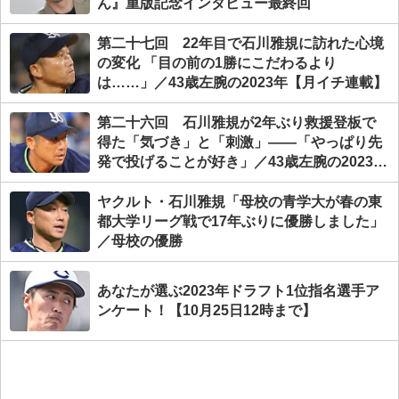
ん』重版記念インタビュー最終回
第二十七回 22年目で石川雅規に訪れた心境
の変化 「目の前の1勝にこだわるより
は……」／43歳左腕の2023年【月イチ連載】
第二十六回 石川雅規が2年ぶり救援登板で
得た「気づき」と「刺激」――「やっぱり先
発で投げることが好き」／43歳左腕の2023年
【月イチ連載】
ヤクルト・石川雅規「母校の青学大が春の東
都大学リーグ戦で17年ぶりに優勝しました」
／母校の優勝
あなたが選ぶ2023年ドラフト1位指名選手ア
ンケート！【10月25日12時まで】