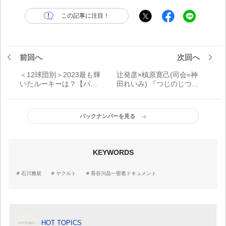
この記事に注目！
前回へ
次回へ
＜12球団別＞2023最も輝
辻発彦×槙原寛己(司会=神
いたルーキーは？【パ・
田れいみ) 『つじのじつ
リーグ編】
話』重版記念企画
SPECIAL TALK 最終回
バックナンバーを見る
KEYWORDS
石川雅規
ヤクルト
長谷川晶一密着ドキュメント
HOT TOPICS