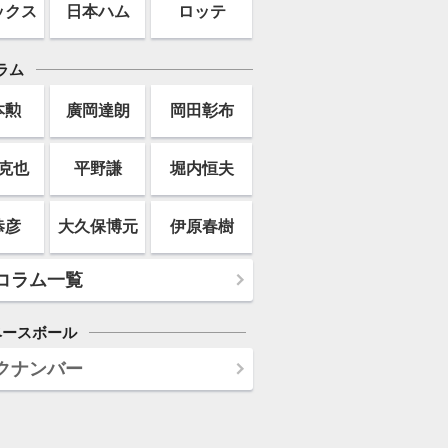
ックス
日本ハム
ロッテ
ラム
本勲
廣岡達朗
岡田彰布
克也
平野謙
堀内恒夫
恭彦
大久保博元
伊原春樹
コラム一覧
ベースボール
クナンバー