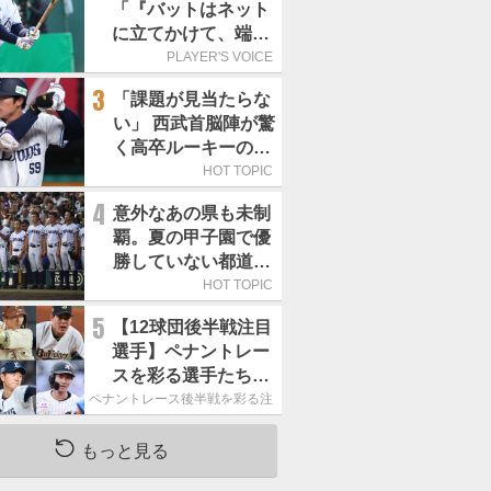
「『バットはネット
に立てかけて、端に
置くんだぞ』と栗山
PLAYER'S VOICE
巧さんに教えていた
3
「課題が見当たらな
だきました」／憧れ
い」 西武首脳陣が驚
の人からの金言
く高卒ルーキーの高
い“完成度”
HOT TOPIC
4
意外なあの県も未制
覇。夏の甲子園で優
勝していない都道府
県はどこ？
HOT TOPIC
5
【12球団後半戦注目
選手】ペナントレー
スを彩る選手たち
ここからが本当の勝
ペナントレース後半戦を彩る注目選手たち
負｜パ・リーグ編
もっと見る