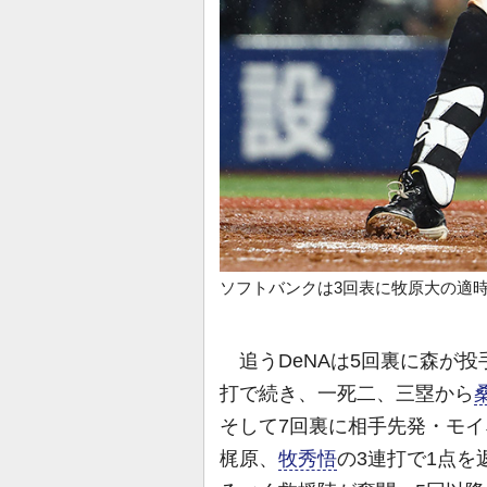
ソフトバンクは3回表に牧原大の適
追うDeNAは5回裏に森が投
打で続き、一死二、三塁から
そして7回裏に相手先発・モ
梶原、
牧秀悟
の3連打で1点を