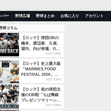
ンバー
野球広場
野球まとめ
お気に入り
アカウント
 野球コラム
【ロッテ】球団OBの
橋本、渡辺俊、久保、
塀内、内が来場、OB
解説も／9月22日開催
HOT TOPIC
の「TEAM26デー」
【ロッテ】史上最大級
「MARINES FOOD
FESTIVAL 2026」第4
弾「KOREAN
HOT TOPIC
FOOD」は9月19～22
【ロッテ】初の球団主
日／初日はビール半額
催のOB戦「ちば興銀
デー
プレゼンツマリーンズ
スペシャルゲーム
HOT TOPIC