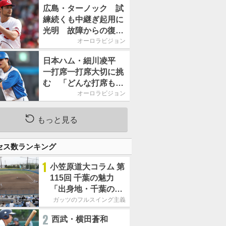
2026」、11月23日開
広島・ターノック 試
催
練続くも中継ぎ起用に
光明 故障からの復帰
期す／助っ人前半戦通
オーロラビジョン
信簿
日本ハム・細川凌平
一打席一打席大切に挑
む 「どんな打席も何
か意味のある打席にし
オーロラビジョン
たい」／後半戦に息巻
く！
もっと見る
セス数ランキング
1
小笠原道大コラム 第
115回 千葉の魅力
「出身地・千葉の話
の続き。昔から野球
ガッツのフルスイング主義
熱の高い土地柄で
2
西武・横田蒼和
す」