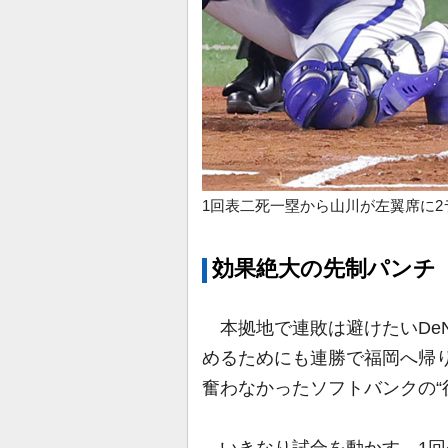
1回表二死一塁から山川が左翼席に
効果絶大の先制パンチ
本拠地で連敗は避けたいDe
めるためにも連勝で福岡へ帰
奮わなかったソフトバンクの“