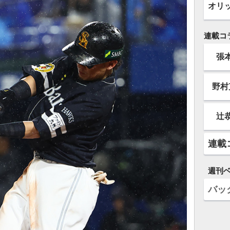
オリ
連載コ
張
野村
辻
連載
週刊
バッ