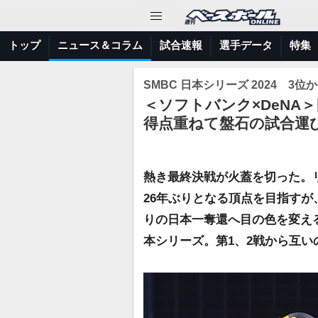
トップ
ニュース＆コラム
試合速報
選手データ
特集
SMBC 日本シリーズ 2024 
＜ソフトバンク×DeNA
得点重ねて盤石の試合運
熱き最終決戦が火蓋を切った。リ
26年ぶりとなる頂点を目指すが
りの日本一奪還へ目の色を変える
本シリーズ。第1、2戦から互