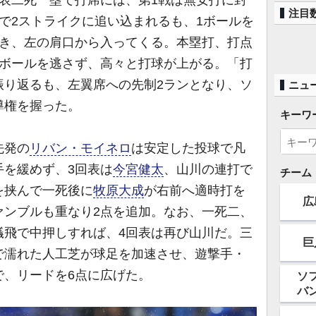
表二死一塁で打席には、第1戦は無安打に封
注目
球で2ストライクに追い込まれるも、1ボールを
浮き、左の肩口から入ってくる。本塁打、打点
いボールを逃さず、高々と打球が上がる。「打
振り返るも、左翼席への先制2ランとなり、ソ
ニュ
導権を握った。
キーワ
先発の
リバン・モイネロ
は安定した投球で凡
手を緩めず、3回表は
今宮健太
、山川の連打で
チーム
を挟んで一死後に
牧原大成
が右前へ適時打を
広
ァンブルも重なり2点を追加。なお、一死二、
犠飛で中押しすれば、4回表は再び山川だ。三
巨
で濡れた人工芝が球足を加速させ、遊撃手・
で、リードを6点に広げた。
ソ
バ