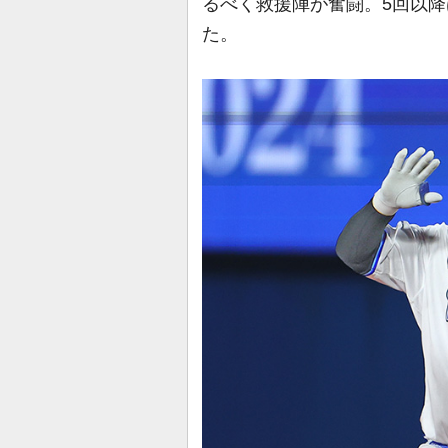
るべく救援陣が奮闘。5回以
た。