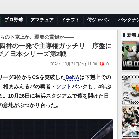
プロ野球
アマチュア
ドラフト
侍ジャパン
バックナ
新着
3位からの下克上か、覇者の貫録か――
＞四番の一発で主導権ガッチリ 序盤に
び／日本シリーズ第2戦
2024年10月31日(木) 11:00
0
ーグ3位からCSを突破した
DeNA
は下剋上での
、相まみえるパの覇者・
ソフトバンク
も、4年ぶ
。10月26日に横浜スタジアムで幕を開けた日
いの意地がぶつかり合った。