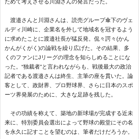
ためて考えさせる川淵さんの発言だった。
渡邉さんと川淵さんは、読売グループ傘下のヴェ
ルディ川崎に、企業名を外して地域名を冠するよう
に求めたことに渡邉社長が猛反発。侃々諤々(かん
かんがくがく)の論戦を繰り広げた。その結果、多
くのファンにJリーグの理念を知らしめることにな
った。“独裁者”と言われながらも、戦後最大の政治
記者である渡邉さんは終生、主筆の座を貫いた。論
客として、政財界、プロ野球界、さらに日本のスポ
ーツ界発展のために、大きな足跡を残した。
その功績を称えて、築地の新球場が完成する近未
来に、特別委員会選出によって野球の殿堂にその名
を永久に記すことを望むのは、筆者だけだろうか。