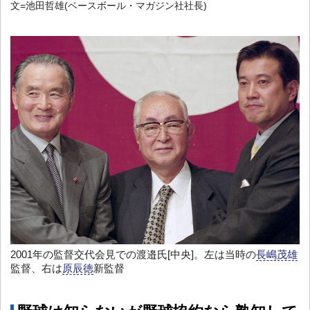
文=池田哲雄(ベースボール・マガジン社社長)
2001年の監督交代会見での渡邉氏[中央]。左は当時の
長嶋茂雄
監督、右は
原辰徳
新監督