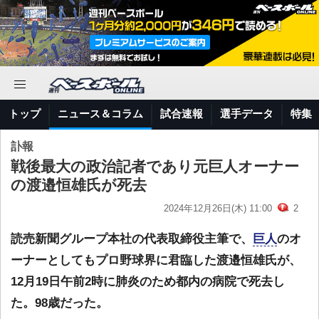
トップ
ニュース＆コラム
試合速報
選手データ
特集
訃報
戦後最大の政治記者であり元巨人オーナー
の渡邉恒雄氏が死去
2024年12月26日(木) 11:00
2
読売新聞グループ本社の代表取締役主筆で、
巨人
のオ
ーナーとしてもプロ野球界に君臨した渡邉恒雄氏が、
12月19日午前2時に肺炎のため都内の病院で死去し
た。98歳だった。