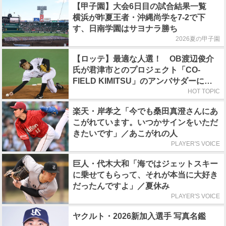
【甲子園】大会6日目の試合結果一覧
横浜が昨夏王者・沖縄尚学を7-2で下
す、日南学園はサヨナラ勝ち
2026夏の甲子園
【ロッテ】最適な人選！ OB渡辺俊介
氏が君津市とのプロジェクト「CO-
FIELD KIMITSU」のアンバサダーに就
任
HOT TOPIC
楽天・岸孝之「今でも桑田真澄さんにあ
こがれています。いつかサインをいただ
きたいです」／あこがれの人
PLAYER'S VOICE
巨人・代木大和「海ではジェットスキー
に乗せてもらって、それが本当に大好き
だったんですよ」／夏休み
PLAYER'S VOICE
ヤクルト・2026新加入選手 写真名鑑