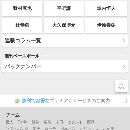
野村克也
平野謙
堀内恒夫
辻恭彦
大久保博元
伊原春樹
連載コラム一覧
週刊ベースボール
バックナンバー
便利でお得な
プレミアムサービスのご案内
P
チーム
巨人
DeNA
阪神
広島
中日
ヤクルト
西武
ソフトバンク
楽天
ロッテ
日本ハム
オリックス
ハヤテ