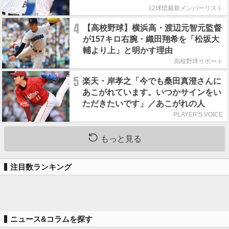
12球団最新メンバーリスト
4
【高校野球】横浜高・渡辺元智元監督
が157キロ右腕・織田翔希を「松坂大
輔より上」と明かす理由
高校野球リポート
5
楽天・岸孝之「今でも桑田真澄さんに
あこがれています。いつかサインをい
ただきたいです」／あこがれの人
PLAYER'S VOICE
もっと見る
注目数ランキング
ニュース&コラムを探す