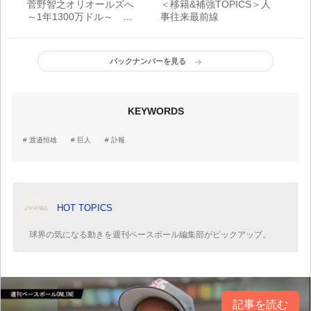
菅野智之オリオールズへ
＜移籍&補強TOPICS＞人
～1年1300万ドル～ 巨
事往来最前線
人から海外FA権を行使
バックナンバーを見る
KEYWORDS
渡邉恒雄
巨人
訃報
HOT TOPICS
球界の気になる動きを週刊ベースボール編集部がピックアップ。
記事を読む