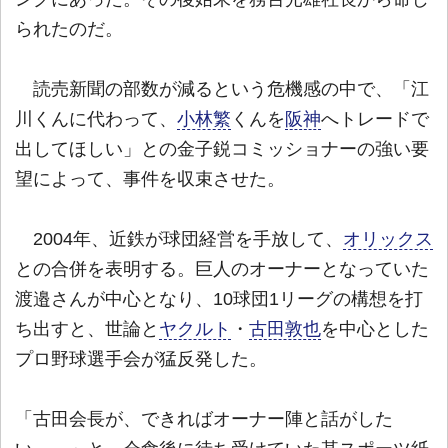
られたのだ。
読売新聞の部数が減るという危機感の中で、「江
川くんに代わって、
小林繁
くんを
阪神
へトレードで
出してほしい」との金子鋭コミッショナーの強い要
望によって、事件を収束させた。
2004年、近鉄が球団経営を手放して、
オリックス
との合併を表明する。巨人のオーナーとなっていた
渡邉さんが中心となり、10球団1リーグの構想を打
ち出すと、世論と
ヤクルト
・
古田敦也
を中心とした
プロ野球選手会が猛反発した。
「古田会長が、できればオーナー陣と話がした