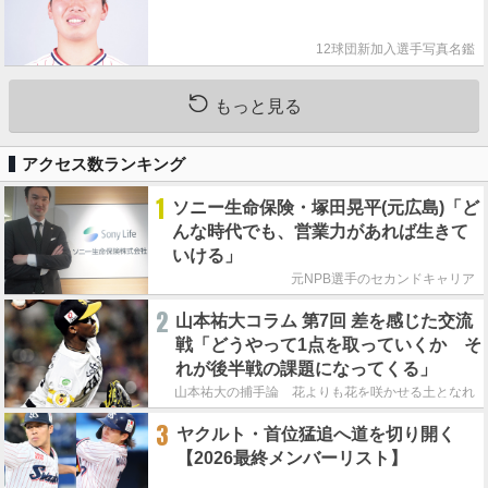
12球団新加入選手写真名鑑
もっと見る
アクセス数ランキング
1
ソニー生命保険・塚田晃平(元広島)「ど
んな時代でも、営業力があれば生きて
いける」
元NPB選手のセカンドキャリア
2
山本祐大コラム 第7回 差を感じた交流
戦「どうやって1点を取っていくか そ
れが後半戦の課題になってくる」
山本祐大の捕手論 花よりも花を咲かせる土となれ
3
ヤクルト・首位猛追へ道を切り開く
【2026最終メンバーリスト】