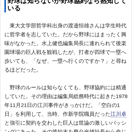
野球は知らないが野球協約なら熟知して
いる
東大文学部哲学科出身の渡邉恒雄さんは学生時代
に哲学者を志していた。だから野球にはまったく興
味がなかった。水上健也編集局長に連れられて後楽
園球場の巨人戦を観戦したが、打者が四球で一塁へ
歩いても、「なぜ、一塁へ行くのですか？」と尋ね
るほどだった。
野球のルールは知らなくても、野球協約には精通
していた。その理由は編集局総務時代に起きた1978
年11月21日の江川事件がきっかけだ。「空白の1
日」を利用して、当時、作新学院職員だった
江川卓
と強引に契約を交わした巨人は世論の激しいバッシ
ングにあった。その後始末を務台光雄社長から命じ