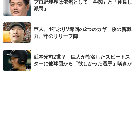
プロ野球界は依然として「学閥」と「仲良し
派閥」
巨人、4年ぶりV奪回の2つのカギ 攻の新戦
力、守のリリーフ陣
近本光司2世？ 巨人が指名したスピードス
ターに他球団から「欲しかった選手」嘆きが