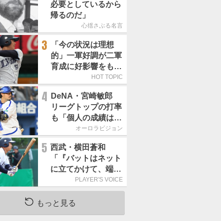
必要としているから
帰るのだ」
心揺さぶる名言
3
「今の状況は理想
的」一軍好調が二軍
育成に好影響をもた
らす西武 象徴は高
HOT TOPIC
卒新人・横田蒼和
4
DeNA・宮崎敏郎
リーグトップの打率
も「個人の成績は意
識しない」不動心で
オーロラビジョン
貢献を続けるベテラ
5
西武・横田蒼和
ン／タイトル争い参
「『バットはネット
戦中
に立てかけて、端に
置くんだぞ』と栗山
PLAYER'S VOICE
巧さんに教えていた
だきました」／憧れ
もっと見る
の人からの金言