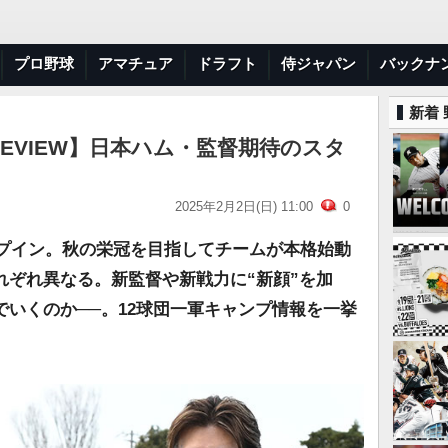
プロ野球
アマチュア
ドラフト
侍ジャパン
バックナ
新着
REVIEW】日本ハム・監督期待のスタ
2025年2月2日(日) 11:00
0
ンプイン。秋の栄冠を目指してチームが本格始動
れぞれ異なる。新監督や新戦力に“新顔”を加
いくのか──。12球団一軍キャンプ情報を一挙