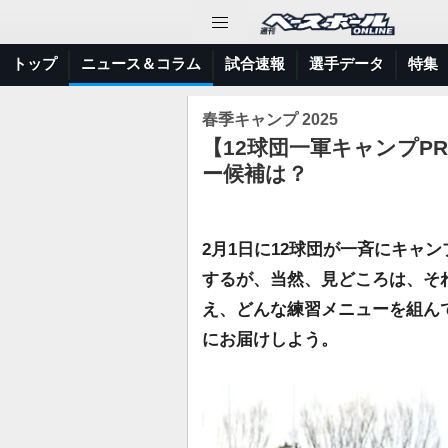
トップ
ニュース＆コラム
試合速報
選手データ
特集
春季キャンプ 2025
【12球団一軍キャンプP
ー候補は？
2月1日に12球団が一斉にキャ
するが、当然、見どころは、そ
え、どんな練習メニューを組んで
にお届けしよう。