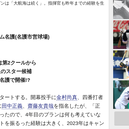
ガンは「大航海は続く」。指揮官も昨年までの経験を生
アム名護(名護市営球場)
は第2クールから
人のスター候補
名護で開催!?
スタートする。開幕投手に
金村尚真
、四番打者
に
田中正義
、
齋藤友貴哉
を指名したが、「正
ったので、4年目のプランは何も考えていな
トを振るった経験は大きく、2023年はキャン