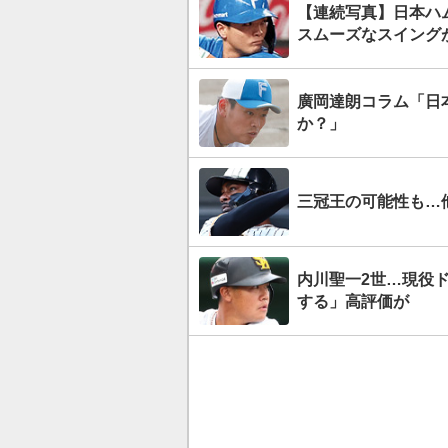
【連続写真】日本ハ
スムーズなスイング
廣岡達朗コラム「日
か？」
三冠王の可能性も…
内川聖一2世…現役
する」高評価が