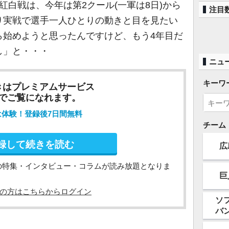
紅白戦は、今年は第2クール(一軍は8日)から
注目
り実戦で選手一人ひとりの動きと目を見たい
ら始めようと思ったんですけど、もう4年目だ
し」と・・・
ニュ
キーワ
きはプレミアムサービス
でご覧になれます。
は体験！登録後7日間無料
チーム
録して続きを読む
広
の特集・インタビュー・コラムが読み放題となりま
巨
の方はこちらからログイン
ソ
バ