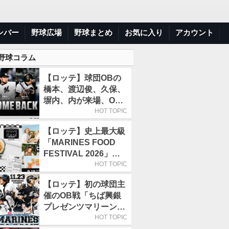
ンバー
野球広場
野球まとめ
お気に入り
アカウント
 野球コラム
【ロッテ】球団OBの
橋本、渡辺俊、久保、
塀内、内が来場、OB
解説も／9月22日開催
HOT TOPIC
の「TEAM26デー」
【ロッテ】史上最大級
「MARINES FOOD
FESTIVAL 2026」第4
弾「KOREAN
HOT TOPIC
FOOD」は9月19～22
【ロッテ】初の球団主
日／初日はビール半額
催のOB戦「ちば興銀
デー
プレゼンツマリーンズ
スペシャルゲーム
HOT TOPIC