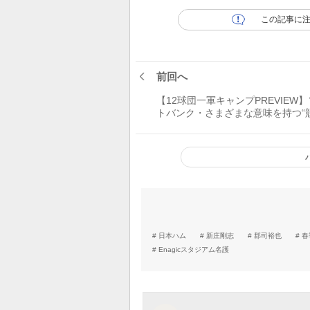
この記事に
前回へ
【12球団一軍キャンプPREVIEW
トバンク・さまざまな意味を持つ“競
日本ハム
新庄剛志
郡司裕也
春
Enagicスタジアム名護