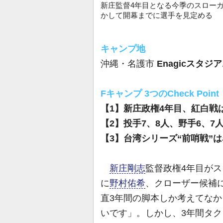
新庄監督4年目となる今季のスロー
かして開幕までに選手を見定める
キャンプ地
沖縄・名護市
Enagicスタジ
Fキャンプ 3つのCheck Point
【1】新庄政権4年目、紅白戦
【2】投手7、8人、野手6、7
【3】台湾シリーズ“前哨戦”は
新庄剛志
監督政権4年目が
に
野村佑希
、クローザー候補
直3年間の脚本しか考えてなか
いです」。しかし、3年間タク