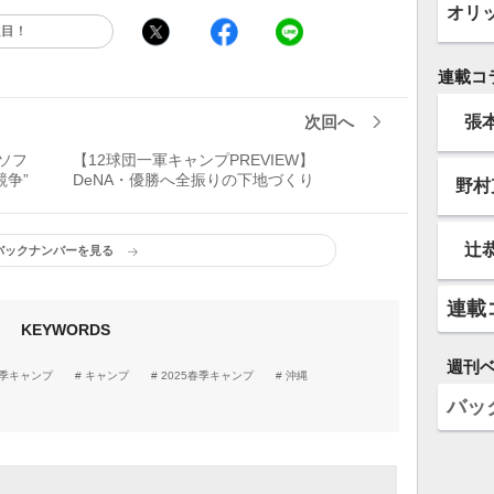
オリ
注目！
連載コ
張
次回へ
】ソフ
【12球団一軍キャンプPREVIEW】
争”
DeNA・優勝へ全振りの下地づくり
野村
辻
バックナンバーを見る
連載
KEYWORDS
週刊
季キャンプ
キャンプ
2025春季キャンプ
沖縄
バッ