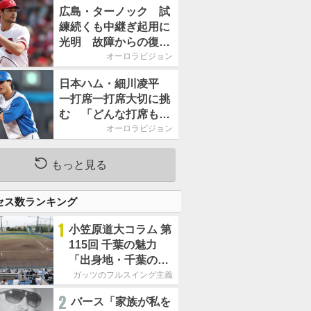
2026」、11月23日開
広島・ターノック 試
催
練続くも中継ぎ起用に
光明 故障からの復帰
期す／助っ人前半戦通
オーロラビジョン
信簿
日本ハム・細川凌平
一打席一打席大切に挑
む 「どんな打席も何
か意味のある打席にし
オーロラビジョン
たい」／後半戦に息巻
く！
もっと見る
セス数ランキング
1
小笠原道大コラム 第
115回 千葉の魅力
「出身地・千葉の話
の続き。昔から野球
ガッツのフルスイング主義
熱の高い土地柄で
2
バース「家族が私を
す」