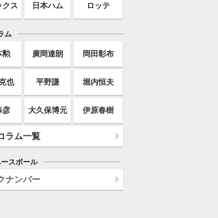
ックス
日本ハム
ロッテ
ラム
本勲
廣岡達朗
岡田彰布
克也
平野謙
堀内恒夫
恭彦
大久保博元
伊原春樹
コラム一覧
ベースボール
クナンバー