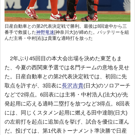
日産自動車との第2代表決定戦で勝利。最後は8回途中から三
番手で救援した
神野竜速
[神奈川大]が締めた。バッテリーを組
んだ主将・中村[右]は貴重な適時打を放った
2年ぶり45回目の本大会出場を決めた東芝もま
た、今夏の西関東予選では名門チームの意地を見せ
た。日産自動車との第2代表決定戦では、初回に先
取点を許すが、3回表に
長沢吉貴
(日大)のソロアーチ
などで2得点。6回表には主将・中村浩人(法大)が先
発起用に応える適時二塁打を放つなど3得点。8回表
には、同じくスタメン起用に燃える田中達朗(日大)
の左前打を起点に追加点を挙げ、試合を優位に運ん
だ。投げては、第1代表トーナメント準決勝で日産