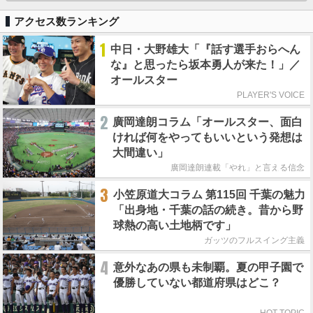
アクセス数ランキング
1
中日・大野雄大「『話す選手おらへん
な』と思ったら坂本勇人が来た！」／
オールスター
PLAYER'S VOICE
2
廣岡達朗コラム「オールスター、面白
ければ何をやってもいいという発想は
大間違い」
廣岡達朗連載「やれ」と言える信念
3
小笠原道大コラム 第115回 千葉の魅力
「出身地・千葉の話の続き。昔から野
球熱の高い土地柄です」
ガッツのフルスイング主義
4
意外なあの県も未制覇。夏の甲子園で
優勝していない都道府県はどこ？