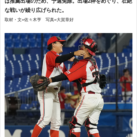
は推薦出場のため、予選免除。出場2枠をめぐり、壮絶
な戦いが繰り広げられた。
取材・文=佐々木亨 写真=大賀章好