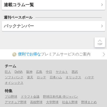
連載コラム一覧
週刊ベースボール
バックナンバー
便利でお得な
プレミアムサービスのご案内
P
チーム
巨人
DeNA
阪神
広島
中日
ヤクルト
西武
ソフトバンク
楽天
ロッテ
日本ハム
オリックス
ハヤテ
オイシックス
特集
プロ野球
ドラフト会議
野球日本代表 侍ジャパン
アマチュア野球
高校野球
大学野球
社会人野球
野球まとめ