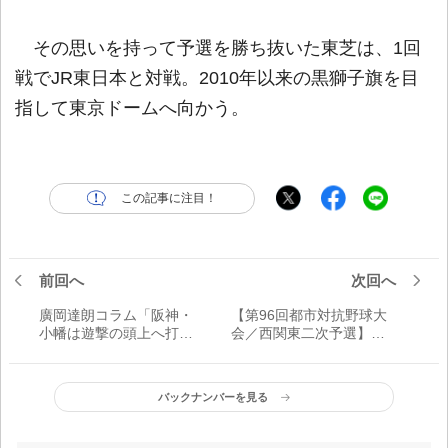
その思いを持って予選を勝ち抜いた東芝は、1回
戦でJR東日本と対戦。2010年以来の黒獅子旗を目
指して東京ドームへ向かう。
この記事に注目！
前回へ
次回へ
廣岡達朗コラム「阪神・
【第96回都市対抗野球大
小幡は遊撃の頭上へ打つ
会／西関東二次予選】＜
ことを忘れるな 今の球
推薦出場＞三菱重工
界の制度は堕落の見本
East(3年連続15回目) 前
市」
年王者が味わった苦しみ
バックナンバーを見る