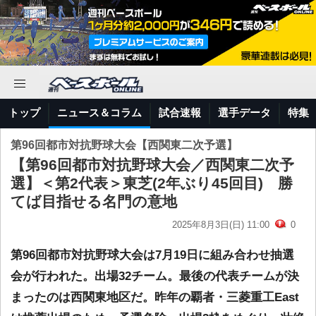
トップ
ニュース＆コラム
試合速報
選手データ
特集
第96回都市対抗野球大会【西関東二次予選】
【第96回都市対抗野球大会／西関東二次予
選】＜第2代表＞東芝(2年ぶり45回目) 勝
てば目指せる名門の意地
2025年8月3日(日) 11:00
0
第96回都市対抗野球大会は7月19日に組み合わせ抽選
会が行われた。出場32チーム。最後の代表チームが決
まったのは西関東地区だ。昨年の覇者・三菱重工East