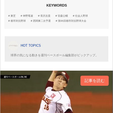
KEYWORDS
東芝
神野竜速
長沢吉貴
笹森公輔
社会人野球
都市対抗野球
西関東二次予選
第96回都市対抗野球大会
HOT TOPICS
球界の気になる動きを週刊ベースボール編集部がピックアップ。
記事を読む