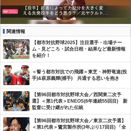
関連情報
【都市対抗野球2025】注目選手・出場チー
ム・見どころ・試合日程・結果など最新情報
を紹介！
＜誓う都市対抗での飛躍＞東芝・神野竜速(投
手)&萩原義輝(捕手) 共通する思いを抱き
【第96回都市対抗野球大会／西関東二次予
選】＜第1代表＞ENEOS(6年連続55回目) 新
監督に受け継がれた伝統
【第96回都市対抗野球大会／東京二次予選】
＜第1代表＞鷺宮製作所(3年ぶり17回目) 「全