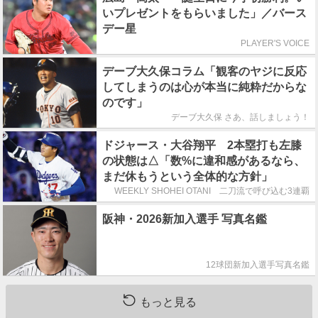
いプレゼントをもらいました」／バース
デー星
PLAYER'S VOICE
デーブ大久保コラム「観客のヤジに反応
してしまうのは心が本当に純粋だからな
のです」
デーブ大久保 さあ、話しましょう！
ドジャース・大谷翔平 2本塁打も左膝
の状態は△「数%に違和感があるなら、
まだ休もうという全体的な方針」
WEEKLY SHOHEI OTANI 二刀流で呼び込む3連覇
阪神・2026新加入選手 写真名鑑
12球団新加入選手写真名鑑
もっと見る