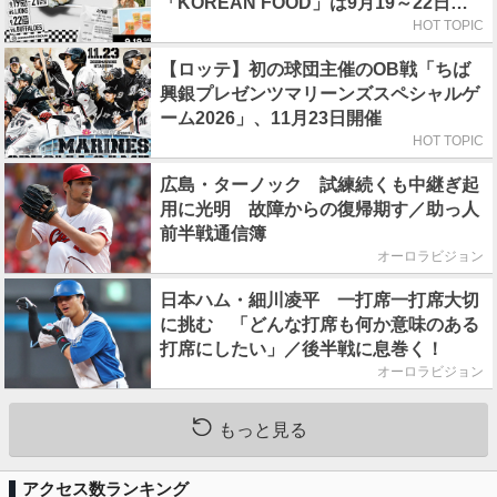
「KOREAN FOOD」は9月19～22日／
初日はビール半額デー
HOT TOPIC
【ロッテ】初の球団主催のOB戦「ちば
興銀プレゼンツマリーンズスペシャルゲ
ーム2026」、11月23日開催
HOT TOPIC
広島・ターノック 試練続くも中継ぎ起
用に光明 故障からの復帰期す／助っ人
前半戦通信簿
オーロラビジョン
日本ハム・細川凌平 一打席一打席大切
に挑む 「どんな打席も何か意味のある
打席にしたい」／後半戦に息巻く！
オーロラビジョン
もっと見る
アクセス数ランキング