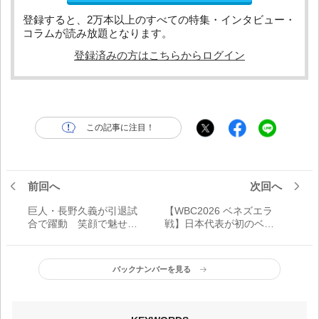
登録すると、2万本以上のすべての特集・インタビュー・
コラムが読み放題となります。
登録済みの方はこちらからログイン
この記事に注目！
前回へ
次回へ
巨人・長野久義が引退試
【WBC2026 ベネズエラ
合で躍動 笑顔で魅せた
戦】日本代表が初のベス
最後の雄姿「本当に周り
ト8敗退 シーソーゲーム
の方に恵まれた野球人生
から一転 流れをつかみ
だった」
切れず最後は投打で力負
バックナンバーを見る
け 連覇の夢、ついえる