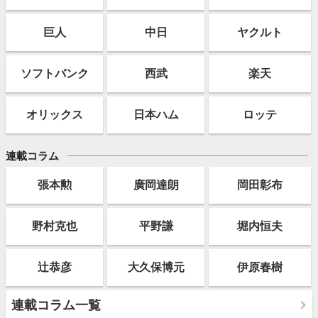
巨人
中日
ヤクルト
ソフト
バンク
西武
楽天
オリックス
日本ハム
ロッテ
連載コラム
張本勲
廣岡達朗
岡田彰布
野村克也
平野謙
堀内恒夫
辻恭彦
大久保博元
伊原春樹
連載コラム一覧