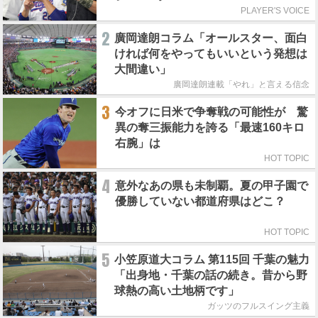
PLAYER'S VOICE
2
廣岡達朗コラム「オールスター、面白
ければ何をやってもいいという発想は
大間違い」
廣岡達朗連載「やれ」と言える信念
3
今オフに日米で争奪戦の可能性が 驚
異の奪三振能力を誇る「最速160キロ
右腕」は
HOT TOPIC
4
意外なあの県も未制覇。夏の甲子園で
優勝していない都道府県はどこ？
HOT TOPIC
5
小笠原道大コラム 第115回 千葉の魅力
「出身地・千葉の話の続き。昔から野
球熱の高い土地柄です」
ガッツのフルスイング主義