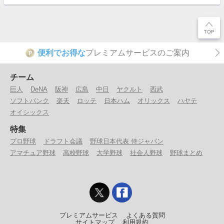
便利でお得な
プレミアムサービスのご案内
P
チーム
巨人
DeNA
阪神
広島
中日
ヤクルト
西武
ソフトバンク
楽天
ロッテ
日本ハム
オリックス
ハヤテ
オイシックス
特集
プロ野球
ドラフト会議
野球日本代表 侍ジャパン
アマチュア野球
高校野球
大学野球
社会人野球
野球まとめ
プレミアムサービス
よくある質問
サイトマップ
利用規約