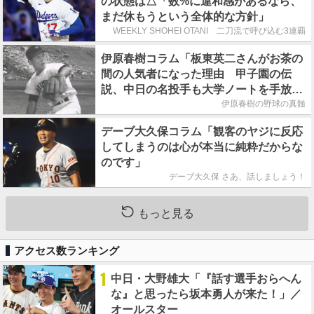
の状態は△「数%に違和感があるなら、
まだ休もうという全体的な方針」
WEEKLY SHOHEI OTANI 二刀流で呼び込む3連覇
伊原春樹コラム「板東英二さんがお茶の
間の人気者になった理由 甲子園の伝
説、中日の名投手も大学ノートを手放さ
なかった」
伊原春樹の野球の真髄
デーブ大久保コラム「観客のヤジに反応
してしまうのは心が本当に純粋だからな
のです」
デーブ大久保 さあ、話しましょう！
もっと見る
アクセス数ランキング
1
中日・大野雄大「『話す選手おらへん
な』と思ったら坂本勇人が来た！」／
オールスター