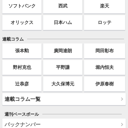
ソフト
バンク
西武
楽天
オリックス
日本ハム
ロッテ
連載コラム
張本勲
廣岡達朗
岡田彰布
野村克也
平野謙
堀内恒夫
辻恭彦
大久保博元
伊原春樹
連載コラム一覧
週刊ベースボール
バックナンバー