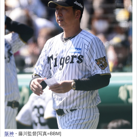
阪神
・藤川監督[写真=BBM]