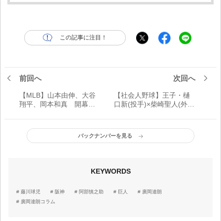
この記事に注目！
前回へ
次回へ
【MLB】山本由伸、大谷
【社会人野球】王子・樋
翔平、岡本和真 開幕へ
口新(投手)×柴崎聖人(外野
向けて、不安要素なし
手) ドラフト解禁にかけ
投打で結果を残した日本
る勝負の2年目
人選手たち
バックナンバーを見る
KEYWORDS
藤川球児
阪神
阿部慎之助
巨人
廣岡達朗
廣岡達朗コラム