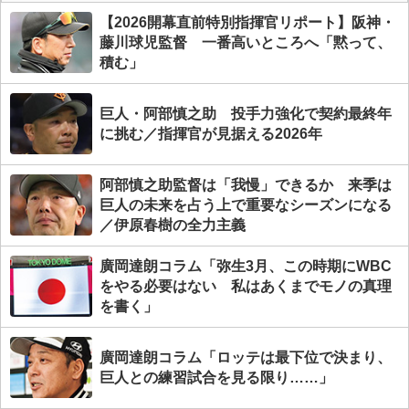
【2026開幕直前特別指揮官リポート】阪神・
藤川球児監督 一番高いところへ「黙って、
積む」
巨人・阿部慎之助 投手力強化で契約最終年
に挑む／指揮官が見据える2026年
阿部慎之助監督は「我慢」できるか 来季は
巨人の未来を占う上で重要なシーズンになる
／伊原春樹の全力主義
廣岡達朗コラム「弥生3月、この時期にWBC
をやる必要はない 私はあくまでモノの真理
を書く」
廣岡達朗コラム「ロッテは最下位で決まり、
巨人との練習試合を見る限り……」