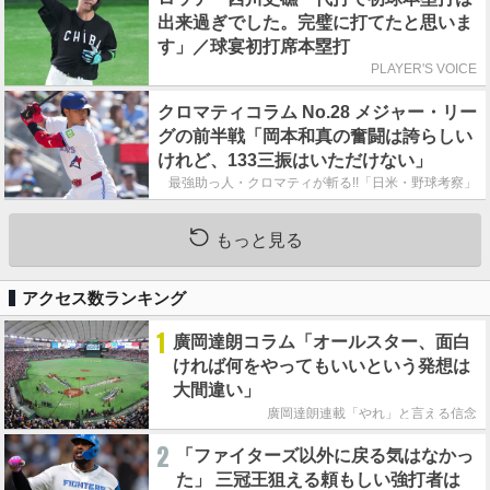
出来過ぎでした。完璧に打てたと思いま
す」／球宴初打席本塁打
PLAYER'S VOICE
クロマティコラム No.28 メジャー・リー
グの前半戦「岡本和真の奮闘は誇らしい
けれど、133三振はいただけない」
最強助っ人・クロマティが斬る!!「日米・野球考察」
もっと見る
アクセス数ランキング
1
廣岡達朗コラム「オールスター、面白
ければ何をやってもいいという発想は
大間違い」
廣岡達朗連載「やれ」と言える信念
2
「ファイターズ以外に戻る気はなかっ
た」 三冠王狙える頼もしい強打者は