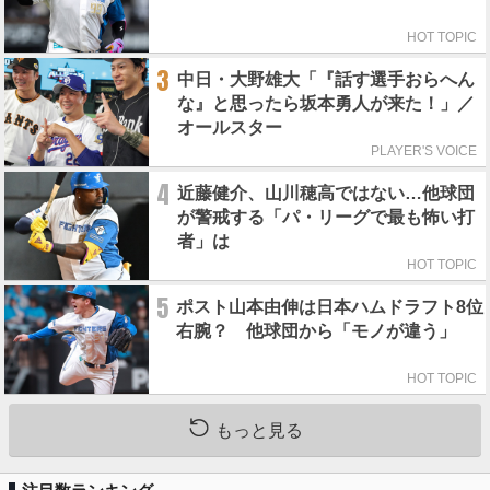
HOT TOPIC
3
中日・大野雄大「『話す選手おらへん
な』と思ったら坂本勇人が来た！」／
オールスター
PLAYER'S VOICE
4
近藤健介、山川穂高ではない…他球団
が警戒する「パ・リーグで最も怖い打
者」は
HOT TOPIC
5
ポスト山本由伸は日本ハムドラフト8位
右腕？ 他球団から「モノが違う」
HOT TOPIC
もっと見る