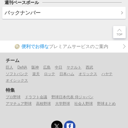
週刊ベースボール
バックナンバー
便利でお得な
プレミアムサービスのご案内
P
チーム
巨人
DeNA
阪神
広島
中日
ヤクルト
西武
ソフトバンク
楽天
ロッテ
日本ハム
オリックス
ハヤテ
オイシックス
特集
プロ野球
ドラフト会議
野球日本代表 侍ジャパン
アマチュア野球
高校野球
大学野球
社会人野球
野球まとめ