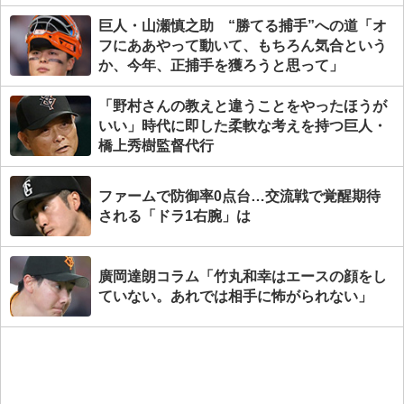
巨人・山瀬慎之助 “勝てる捕手”への道「オ
フにああやって動いて、もちろん気合という
か、今年、正捕手を獲ろうと思って」
「野村さんの教えと違うことをやったほうが
いい」時代に即した柔軟な考えを持つ巨人・
橋上秀樹監督代行
ファームで防御率0点台…交流戦で覚醒期待
される「ドラ1右腕」は
廣岡達朗コラム「竹丸和幸はエースの顔をし
ていない。あれでは相手に怖がられない」