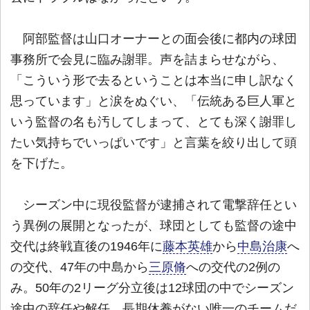
阿部監督は山口オーナーとの面会後に都内の球団
事務所で会見に臨み謝罪。声を詰まらせながら、
「こういう形で去るということは本当に申し訳なく
思っています」と涙をぬぐい、「伝統ある巨人軍と
いう監督の名も汚してしまって、とても深く謝罪し
たい気持ちでいっぱいです」と言葉を絞り出して頭
を下げた。
シーズン中に現役監督が逮捕されて電撃辞任とい
う異例の展開となったが、球団としても監督の途中
交代は終戦直後の1946年に
藤本英雄
から
中島治康
へ
の交代、47年の中島から
三原脩
への交代の2例の
み。50年の2リーグ分立後は12球団の中でシーズン
途中の辞任や解任、長期休養がない唯一のチームだ