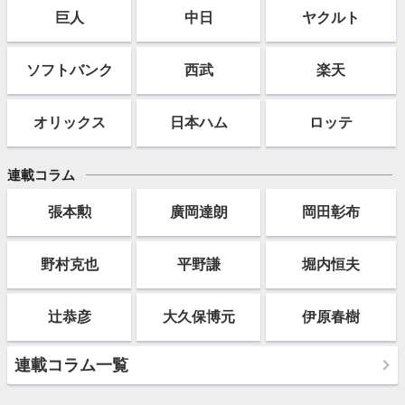
巨人
中日
ヤクルト
ソフト
バンク
西武
楽天
オリックス
日本ハム
ロッテ
連載コラム
張本勲
廣岡達朗
岡田彰布
野村克也
平野謙
堀内恒夫
辻恭彦
大久保博元
伊原春樹
連載コラム一覧