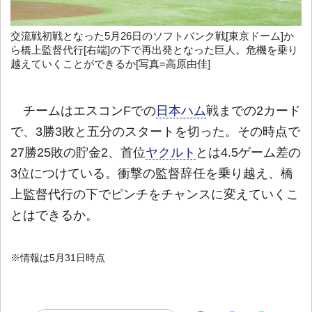
交流戦初戦となった5月26日のソフトバンク戦[東京ドーム]か
ら橋上監督代行[右端]の下で再出発となった巨人。危機を乗り
越えていくことができるか[写真=高原由佳]
チームはエスコンFでの
日本ハム
戦までの2カード
で、3勝3敗と五分のスタートを切った。その時点で
27勝25敗の貯金2、首位
ヤクルト
とは4.5ゲーム差の
3位につけている。衝撃の監督辞任を乗り越え、橋
上監督代行の下でピンチをチャンスに変えていくこ
とはできるか。
※情報は5月31日時点