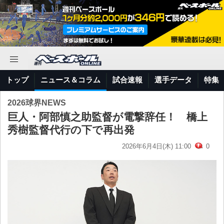
トップ
ニュース＆コラム
試合速報
選手データ
特集
2026球界NEWS
巨人・阿部慎之助監督が電撃辞任！ 橋上
秀樹監督代行の下で再出発
2026年6月4日(木) 11:00
0