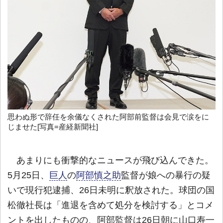
思わぬ形で辞任を余儀なくされた阿部前監督は会見で涙をに
じませた[写真=産経新聞社]
あまりにも衝撃的なニュースが飛び込んできた。
5月25日、
巨人
の
阿部慎之助
監督が娘への暴行の疑
いで現行犯逮捕、26日未明に釈放された。球団の国
松徹社長は「進退を含めて処分を検討する」とコメ
ントを出したものの、阿部監督は26日朝に山口寿一