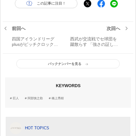
この記事に注目！
前回へ
次回へ
四国アイランドリーグ
西武が交流戦でセ球団を
plusがピッチクロック導
蹴散らす 「強さの証し」
入 「世界基準」を満たし
を体現
たプレー環境整備の背景
バックナンバーを見る
KEYWORDS
巨人
阿部慎之助
橋上秀樹
HOT TOPICS