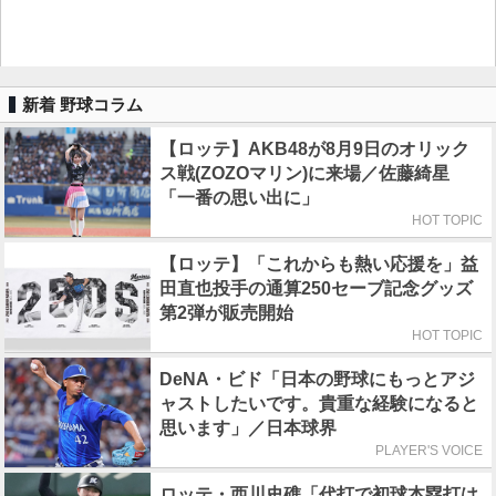
新着 野球コラム
【ロッテ】AKB48が8月9日のオリック
ス戦(ZOZOマリン)に来場／佐藤綺星
「一番の思い出に」
HOT TOPIC
【ロッテ】「これからも熱い応援を」益
田直也投手の通算250セーブ記念グッズ
第2弾が販売開始
HOT TOPIC
DeNA・ビド「日本の野球にもっとアジ
ャストしたいです。貴重な経験になると
思います」／日本球界
PLAYER'S VOICE
ロッテ・西川史礁「代打で初球本塁打は