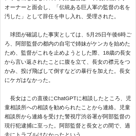
オーナーと面会し、「伝統ある巨人軍の監督の名を
汚した」として辞任を申し入れ、受理された。
球団が確認した事実としては、5月25日午後6時ご
ろ、阿部監督の都内の自宅で姉妹がケンカを始めた
ため、監督がこれを止めようとした際、18歳の長女
から言い返されたことに腹を立て、長女の襟元をつ
かみ、投げ飛ばして倒すなどの暴行を加えた。長女
にケガはなかった。
長女はこの直後にChatGPTに相談したところ、児
童相談所への相談を勧められたことから連絡。児童
相談所から連絡を受けた警視庁渋谷署が阿部監督の
現行犯逮捕に至った。阿部監督と長女との間で、過
去にトラブルはなかったという。