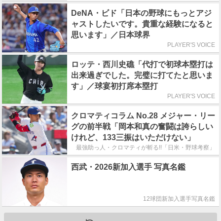
DeNA・ビド「日本の野球にもっとアジ
ャストしたいです。貴重な経験になると
思います」／日本球界
PLAYER'S VOICE
ロッテ・西川史礁「代打で初球本塁打は
出来過ぎでした。完璧に打てたと思いま
す」／球宴初打席本塁打
PLAYER'S VOICE
クロマティコラム No.28 メジャー・リー
グの前半戦「岡本和真の奮闘は誇らしい
けれど、133三振はいただけない」
最強助っ人・クロマティが斬る!!「日米・野球考察」
西武・2026新加入選手 写真名鑑
12球団新加入選手写真名鑑