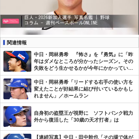
関連情報
中日・岡林勇希 『怖さ』を『勇気』に「昨
年はダメなところが分かったシーズン。その
失敗をどう生かせるかが今年にかかってい
る」
中日・岡林勇希「リードする右手の使い方を
変えたことが好結果に結び付いているかもし
れません」／ホームラン
自身初の盗塁王が視野に ソフトバンク戦力
外から復活した「30歳の天才打者」は
【連続写真】中日・田中幹也「その場で体が