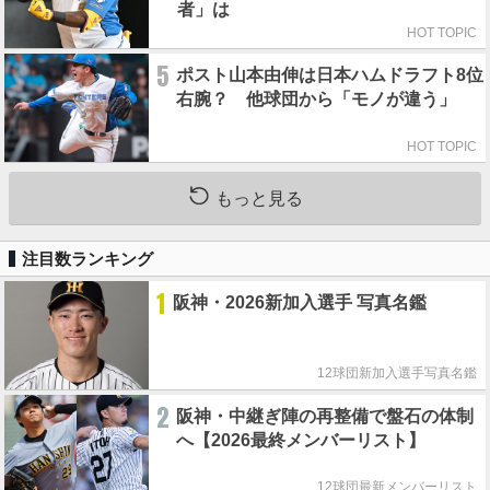
者」は
HOT TOPIC
5
ポスト山本由伸は日本ハムドラフト8位
右腕？ 他球団から「モノが違う」
HOT TOPIC
もっと見る
注目数ランキング
1
阪神・2026新加入選手 写真名鑑
12球団新加入選手写真名鑑
2
阪神・中継ぎ陣の再整備で盤石の体制
へ【2026最終メンバーリスト】
12球団最新メンバーリスト