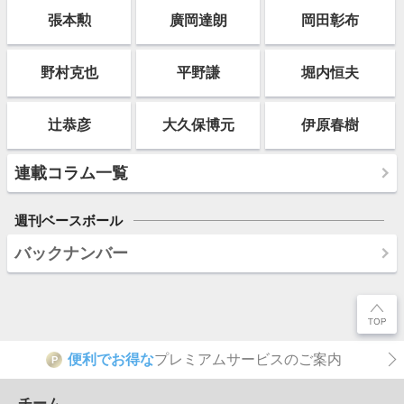
張本勲
廣岡達朗
岡田彰布
野村克也
平野謙
堀内恒夫
辻恭彦
大久保博元
伊原春樹
連載コラム一覧
週刊ベースボール
バックナンバー
便利でお得な
プレミアムサービスのご案内
P
チーム