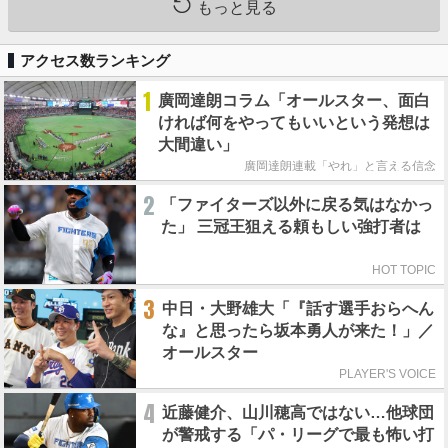
もっと見る
アクセス数ランキング
1
廣岡達朗コラム「オールスター、面白
ければ何をやってもいいという発想は
大間違い」
廣岡達朗連載「やれ」と言える信念
2
「ファイターズ以外に戻る気はなかっ
た」 三冠王狙える頼もしい強打者は
HOT TOPIC
3
中日・大野雄大「『話す選手おらへん
な』と思ったら坂本勇人が来た！」／
オールスター
PLAYER'S VOICE
4
近藤健介、山川穂高ではない…他球団
が警戒する「パ・リーグで最も怖い打