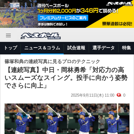
トップ
ニュース＆コラム
試合速報
選手データ
特集
篠塚和典の連続写真に見るプロのテクニック
【連続写真】中日・岡林勇希「対応力の高
いスムーズなスイング。投手に向かう姿勢
でさらに向上」
2025年9月11日(木) 11:00
0