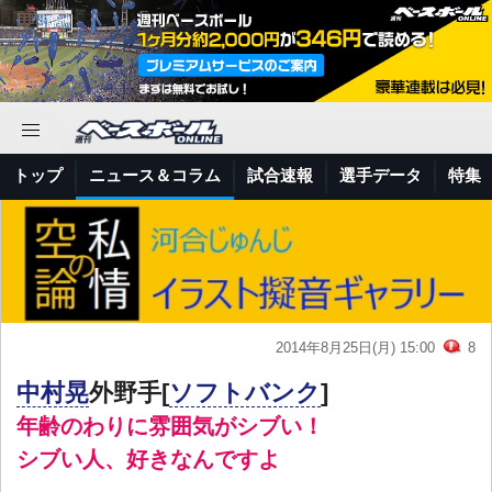
トップ
ニュース＆コラム
試合速報
選手データ
特集
2014年8月25日(月) 15:00
8
中村晃
外野手[
ソフトバンク
]
年齢のわりに雰囲気がシブい！
シブい人、好きなんですよ