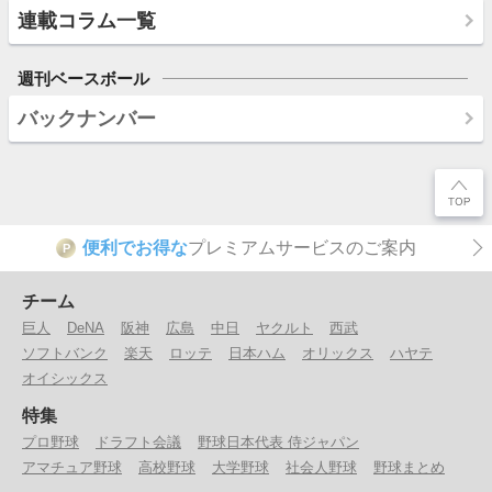
連載コラム一覧
週刊ベースボール
バックナンバー
便利でお得な
プレミアムサービスのご案内
P
チーム
巨人
DeNA
阪神
広島
中日
ヤクルト
西武
ソフトバンク
楽天
ロッテ
日本ハム
オリックス
ハヤテ
オイシックス
特集
プロ野球
ドラフト会議
野球日本代表 侍ジャパン
アマチュア野球
高校野球
大学野球
社会人野球
野球まとめ