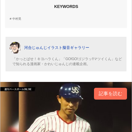
KEYWORDS
中村晃
河合じゅんじイラスト擬音ギャラリー
「かっとばせ！キヨハラくん」「GO!GO!ゴジラッ!!マツイくん」など
で知られる漫画家・かわいじゅんじの連載企画。
記事を読む