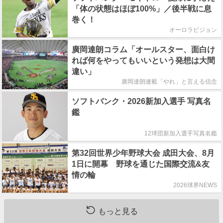
「体の状態はほぼ100%」／後半戦に息
巻く！
オーロラビジョン
廣岡達朗コラム「オールスター、面白け
れば何をやってもいいという発想は大間
違い」
廣岡達朗連載「やれ」と言える信念
ソフトバンク・2026新加入選手 写真名
鑑
12球団新加入選手写真名鑑
第32回世界少年野球大会 成田大会、8月
1日に開幕 野球を通じた国際交流&友
情の輪
2026球界NEWS
もっと見る