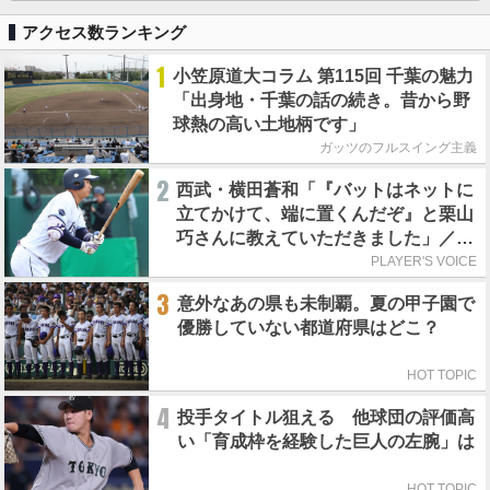
アクセス数ランキング
1
小笠原道大コラム 第115回 千葉の魅力
「出身地・千葉の話の続き。昔から野
球熱の高い土地柄です」
ガッツのフルスイング主義
2
西武・横田蒼和「『バットはネットに
立てかけて、端に置くんだぞ』と栗山
巧さんに教えていただきました」／憧
れの人からの金言
PLAYER'S VOICE
3
意外なあの県も未制覇。夏の甲子園で
優勝していない都道府県はどこ？
HOT TOPIC
4
投手タイトル狙える 他球団の評価高
い「育成枠を経験した巨人の左腕」は
HOT TOPIC