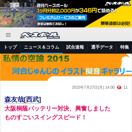
トップ
ニュース＆コラム
試合速報
選手データ
特集
2015年7月27日(月) 14:00
11
森友哉
[
西武
]
大阪桐蔭バッテリー対決、興奮しました
ものすごいスイングスピード！