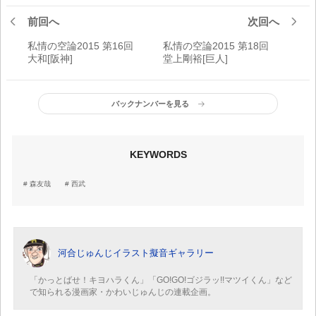
前回へ
次回へ
私情の空論2015 第16回
私情の空論2015 第18回
大和[阪神]
堂上剛裕[巨人]
バックナンバーを見る
KEYWORDS
森友哉
西武
河合じゅんじイラスト擬音ギャラリー
「かっとばせ！キヨハラくん」「GO!GO!ゴジラッ!!マツイくん」など
で知られる漫画家・かわいじゅんじの連載企画。