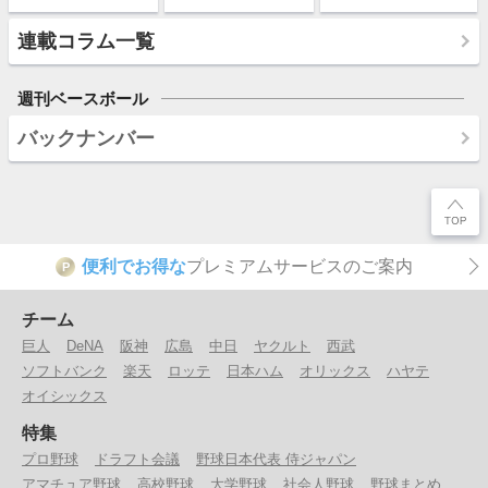
連載コラム一覧
週刊ベースボール
バックナンバー
便利でお得な
プレミアムサービスのご案内
P
チーム
巨人
DeNA
阪神
広島
中日
ヤクルト
西武
ソフトバンク
楽天
ロッテ
日本ハム
オリックス
ハヤテ
オイシックス
特集
プロ野球
ドラフト会議
野球日本代表 侍ジャパン
アマチュア野球
高校野球
大学野球
社会人野球
野球まとめ