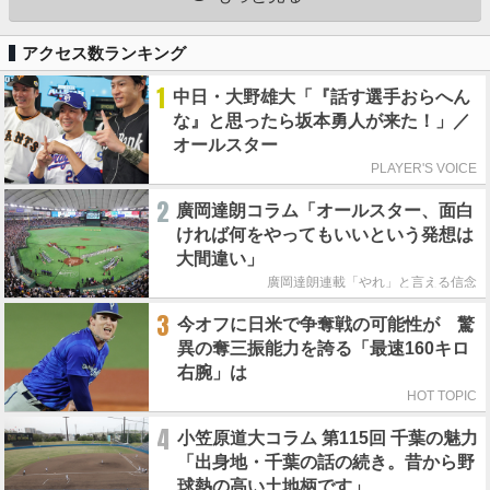
アクセス数ランキング
1
中日・大野雄大「『話す選手おらへん
な』と思ったら坂本勇人が来た！」／
オールスター
PLAYER'S VOICE
2
廣岡達朗コラム「オールスター、面白
ければ何をやってもいいという発想は
大間違い」
廣岡達朗連載「やれ」と言える信念
3
今オフに日米で争奪戦の可能性が 驚
異の奪三振能力を誇る「最速160キロ
右腕」は
HOT TOPIC
4
小笠原道大コラム 第115回 千葉の魅力
「出身地・千葉の話の続き。昔から野
球熱の高い土地柄です」