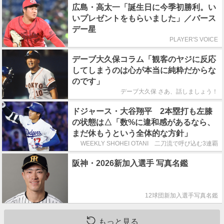
広島・高太一「誕生日に今季初勝利。い
いプレゼントをもらいました」／バース
デー星
PLAYER'S VOICE
デーブ大久保コラム「観客のヤジに反応
してしまうのは心が本当に純粋だからな
のです」
デーブ大久保 さあ、話しましょう！
ドジャース・大谷翔平 2本塁打も左膝
の状態は△「数%に違和感があるなら、
まだ休もうという全体的な方針」
WEEKLY SHOHEI OTANI 二刀流で呼び込む3連覇
阪神・2026新加入選手 写真名鑑
12球団新加入選手写真名鑑
もっと見る