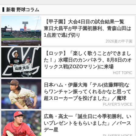
新着 野球コラム
【甲子園】大会4日目の試合結果一覧
東日大昌平が甲子園初勝利、青森山田は
1点差で逃げ切り
2026夏の甲子園
【ロッテ】「楽しく歌うことができまし
た！」水曜日のカンパネラ、8月8日のオ
リックス戦(ZOZOマリン)に来場
HOT TOPIC
日本ハム・伊藤大海「テル(佐藤輝明)な
らワンチャン振ってくれるかなと思って
超スローカーブを投げました」／魔球
PLAYER'S VOICE
広島・高太一「誕生日に今季初勝利。い
いプレゼントをもらいました」／バース
デー星