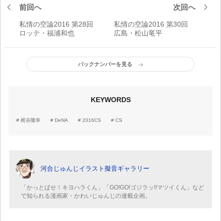
前回へ
次回へ
私情の空論2016 第28回
私情の空論2016 第30回
ロッテ・福浦和也
広島・松山竜平
バックナンバーを見る
KEYWORDS
梶谷隆幸
DeNA
2016CS
CS
河合じゅんじイラスト擬音ギャラリー
「かっとばせ！キヨハラくん」「GO!GO!ゴジラッ!!マツイくん」など
で知られる漫画家・かわいじゅんじの連載企画。