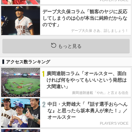
PLAYER'S VOICE
デーブ大久保コラム「観客のヤジに反応
してしまうのは心が本当に純粋だからな
のです」
デーブ大久保 さあ、話しましょう！
もっと見る
アクセス数ランキング
1
廣岡達朗コラム「オールスター、面白
ければ何をやってもいいという発想は
大間違い」
廣岡達朗連載「やれ」と言える信念
2
中日・大野雄大「『話す選手おらへん
な』と思ったら坂本勇人が来た！」／
オールスター
PLAYER'S VOICE