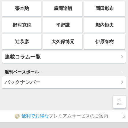
張本勲
廣岡達朗
岡田彰布
野村克也
平野謙
堀内恒夫
辻恭彦
大久保博元
伊原春樹
連載コラム一覧
週刊ベースボール
バックナンバー
便利でお得な
プレミアムサービスのご案内
P