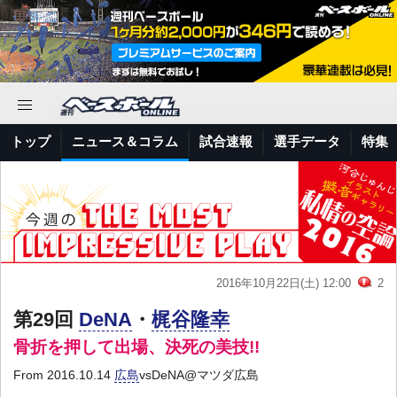
トップ
ニュース＆コラム
試合速報
選手データ
特集
2016年10月22日(土) 12:00
2
第29回
DeNA
・
梶谷隆幸
骨折を押して出場、決死の美技!!
From 2016.10.14
広島
vsDeNA@マツダ広島