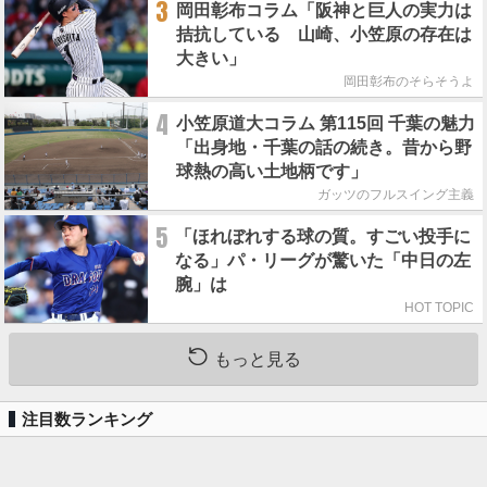
3
岡田彰布コラム「阪神と巨人の実力は
拮抗している 山崎、小笠原の存在は
大きい」
岡田彰布のそらそうよ
4
小笠原道大コラム 第115回 千葉の魅力
「出身地・千葉の話の続き。昔から野
球熱の高い土地柄です」
ガッツのフルスイング主義
5
「ほれぼれする球の質。すごい投手に
なる」パ・リーグが驚いた「中日の左
腕」は
HOT TOPIC
もっと見る
注目数ランキング