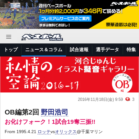
トップ
ニュース＆コラム
試合速報
選手データ
特集
2016年11月18日(金) 9:59
3
OB編第2回
野田浩司
お化けフォーク！1試合19奪三振!!
From 1995.4.21
ロッテ
vs
オリックス
@千葉マリン