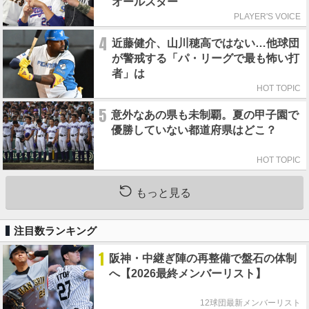
オールスター
PLAYER'S VOICE
4
近藤健介、山川穂高ではない…他球団
が警戒する「パ・リーグで最も怖い打
者」は
HOT TOPIC
5
意外なあの県も未制覇。夏の甲子園で
優勝していない都道府県はどこ？
HOT TOPIC
もっと見る
注目数ランキング
1
阪神・中継ぎ陣の再整備で盤石の体制
へ【2026最終メンバーリスト】
12球団最新メンバーリスト