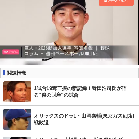
関連情報
1試合19奪三振の新記録！野田浩司氏が語
る“僕の財産”の試合
オリックスのドラ1・山岡泰輔(東京ガス)は初
戦敗退