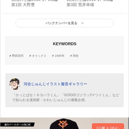
第1回 大野豊
第3回 荒井幸雄
バックナンバーを見る
KEYWORDS
野田浩司
オリックス
1995年
球史
河合じゅんじイラスト擬音ギャラリー
「かっとばせ！キヨハラくん」「GO!GO!ゴジラッ!!マツイくん」など
で知られる漫画家・かわいじゅんじの連載企画。
記事を読む