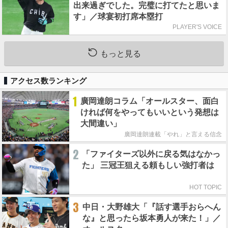
出来過ぎでした。完璧に打てたと思いま
す」／球宴初打席本塁打
PLAYER'S VOICE
もっと見る
アクセス数ランキング
1
廣岡達朗コラム「オールスター、面白
ければ何をやってもいいという発想は
大間違い」
廣岡達朗連載「やれ」と言える信念
2
「ファイターズ以外に戻る気はなかっ
た」 三冠王狙える頼もしい強打者は
HOT TOPIC
3
中日・大野雄大「『話す選手おらへん
な』と思ったら坂本勇人が来た！」／