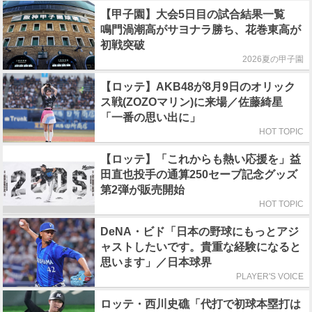
【甲子園】大会5日目の試合結果一覧
鳴門渦潮高がサヨナラ勝ち、花巻東高が
初戦突破
2026夏の甲子園
【ロッテ】AKB48が8月9日のオリック
ス戦(ZOZOマリン)に来場／佐藤綺星
「一番の思い出に」
HOT TOPIC
【ロッテ】「これからも熱い応援を」益
田直也投手の通算250セーブ記念グッズ
第2弾が販売開始
HOT TOPIC
DeNA・ビド「日本の野球にもっとアジ
ャストしたいです。貴重な経験になると
思います」／日本球界
PLAYER'S VOICE
ロッテ・西川史礁「代打で初球本塁打は